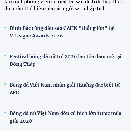
Tiền đạo Đình Bắc chốt tương lai sau tin đồn sang
Nhật Bản thi đấu
ĐKVĐ Cúp Quốc gia chiêu mộ sao trẻ của ĐT Việt
Nam
Đội tuyển Việt Nam