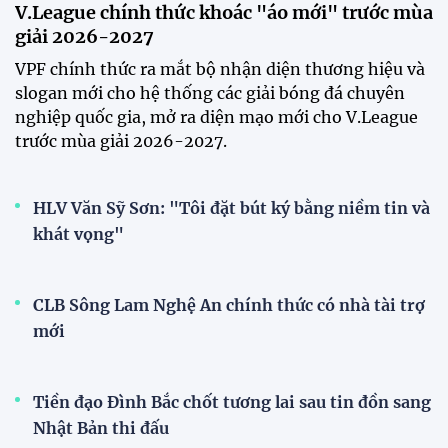
ASEAN Cup 2026
15:00 29/07/2026
Dàn sao U23 Việt Nam hội quân
trong mưa, sẵn sàng cho chiến
dịch ASIAD 2026
11:28 29/07/2026
Dàn sao U23 Việt Nam hội quân,
sẵn sàng chinh phục ASIAD
2026
15:34 28/07/2026
Đội tuyển Việt Nam được tiếp
thêm sức mạnh trước trận gặp
Singapore