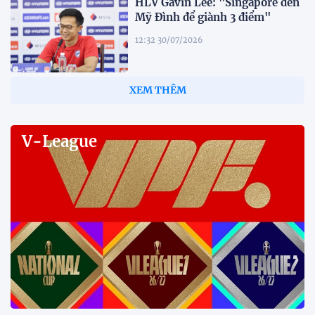
HLV Gavin Lee: "Singapore đến
Mỹ Đình để giành 3 điểm"
12:32 30/07/2026
Tiền đạo Đình Bắc: "Chỉ cần đội
tuyển thắng, tôi ghi bàn hay
không đều hạnh phúc"
12:20 30/07/2026
Phóng viên Singapore bất ngờ
xuất hiện tại sân tập để theo dõi
sao nhập tịch tuyển Việt Nam
20:19 29/07/2026
Đội tuyển Việt Nam chạm trán
Thái Lan tại Division 1 FIFA