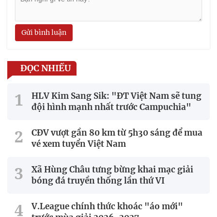
Gửi bình luận
ĐỌC NHIỀU
HLV Kim Sang Sik: "ĐT Việt Nam sẽ tung
đội hình mạnh nhất trước Campuchia"
CĐV vượt gần 80 km từ 5h30 sáng để mua
vé xem tuyển Việt Nam
Xã Hùng Châu tưng bừng khai mạc giải
bóng đá truyền thống lần thứ VI
V.League chính thức khoác "áo mới"