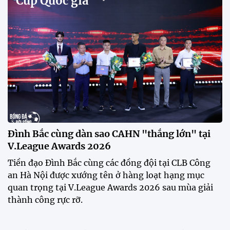
Buổi tập của tuyển Việt Nam chiều nay (29/7) bất
ngờ thu hút sự chú ý của truyền thông Singapore
khi một phóng viên có mặt tại sân để trực tiếp theo
dõi màn thể hiện của các ngôi sao nhập tịch.
Đình Bắc cùng dàn sao CAHN "thắng lớn" tại
V.League Awards 2026
Festival bóng đá nữ trẻ 2026 lan tỏa đam mê tại
Đồng Tháp
Bóng đá Việt Nam nhận giải thưởng đặc biệt từ
AFC
Bóng đá nữ Việt Nam đón cú hích lớn trước mùa