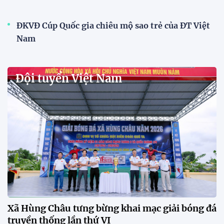
11:22 28/07/2026
Mở bán vé trực tiếp trận sân
nhà đầu tiên của ĐT Việt Nam
tại ASEAN Cup 2026
17:17 27/07/2026
XSKT Đắk Lắk viết nên lịch sử
với chức vô địch VPL-S7
20:58 26/07/2026
Tài Lộc trở lại, ĐT Việt Nam
"khổ luyện" dưới nắng gắt tại
Hà Nội
12:12 26/07/2026