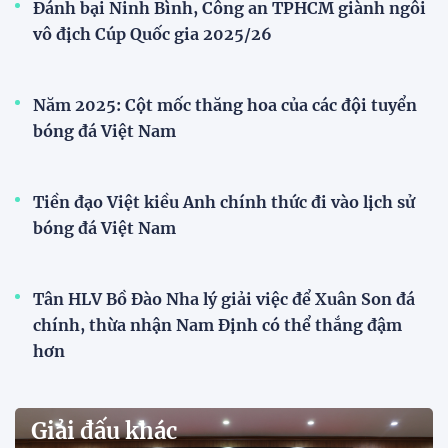
giải 2026
Đội tuyển trẻ
VCK U21 Quốc gia – Cúp FPT Play 2026: Hứa
hẹn nhiều cuộc so tài hấp dẫn
Quy tụ 12 đội bóng trẻ hàng đầu cả nước, VCK U21
Quốc gia – Cúp FPT Play 2026 hứa hẹn tạo nên cuộc