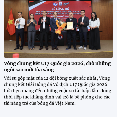
đua sôi động, đồng thời là bệ phóng cho những
gương mặt triển vọng của bóng đá Việt Nam.
Khai mạc chương trình tuyển sinh, phát hiện tài
năng bóng đá nữ
ĐKVĐ Cúp Quốc gia chiêu mộ sao trẻ của ĐT Việt
Nam
Đình Bắc cùng dàn sao CAHN "thắng lớn" tại
V.League Awards 2026
Loạt cầu thủ U19 Việt Nam thi tốt nghiệp THPT
ngay sau giải Đông Nam Á