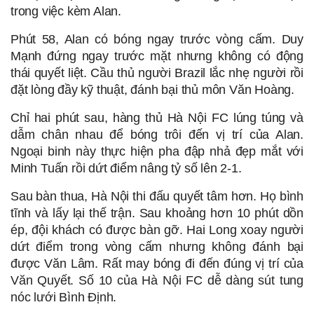
trong việc kèm Alan. 
Phút 58, Alan có bóng ngay trước vòng cấm. Duy 
Mạnh đứng ngay trước mặt nhưng không có động 
thái quyết liệt. Cầu thủ người Brazil lắc nhẹ người rồi 
đặt lòng đầy kỹ thuật, đánh bại thủ môn Văn Hoàng. 
Chỉ hai phút sau, hàng thủ Hà Nội FC lúng túng và 
dẫm chân nhau để bóng trôi đến vị trí của Alan. 
Ngoại binh này thực hiện pha đập nhả đẹp mắt với 
Minh Tuấn rồi dứt điểm nâng tỷ số lên 2-1. 
Sau bàn thua, Hà Nội thi đấu quyết tâm hơn. Họ bình 
tĩnh và lấy lại thế trận. Sau khoảng hơn 10 phút dồn 
ép, đội khách có được bàn gỡ. Hai Long xoay người 
dứt điểm trong vòng cấm nhưng không đánh bại 
được Văn Lâm. Rất may bóng đi đến đúng vị trí của 
Văn Quyết. Số 10 của Hà Nội FC dễ dàng sút tung 
nóc lưới Bình Định. 