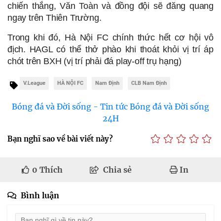
chiến thắng, Văn Toàn và đồng đội sẽ đăng quang 
ngay trên Thiên Trường. 
Trong khi đó, Hà Nội FC chính thức hết cơ hội vô 
địch. HAGL có thể thở phào khi thoát khỏi vị trí áp 
chót trên BXH (vị trí phải đá play-off trụ hạng)
V.League
HÀ NỘI FC
Nam Định
CLB Nam Định
Bóng đá và Đời sống - Tin tức Bóng đá và Đời sống
24H
Bạn nghĩ sao về bài viết này?
0
Thích
Chia sẻ
In
Bình luận