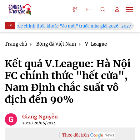
 khoác "áo mới" trước mùa giải 2026-2027
Xã Hùng Châu tưng
Trang chủ
Bóng đá Việt Nam
V-League
Kết quả V.League: Hà Nội
FC chính thức "hết cửa",
Nam Định chắc suất vô
địch đến 90%
Giang Nguyễn
20:20 20/06/2024
Theo dõi trên