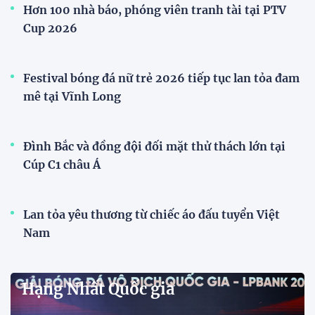
Cúp Quốc gia
Đình Bắc cùng dàn sao CAHN "thắng lớn" tại
V.League Awards 2026
Tiền đạo Đình Bắc cùng các đồng đội tại CLB Công
an Hà Nội được xướng tên ở hàng loạt hạng mục
quan trọng tại V.League Awards 2026 sau mùa giải