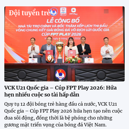
Xã Hùng Châu tưng bừng khai mạc giải bóng đá
truyền thống lần thứ VI
Giải bóng đá truyền thống xã Hùng Châu lần thứ VI
chính thức khởi tranh với sự tham gia của 14 đội
bóng, hứa hẹn mang đến những trận cầu hấp dẫn.
HLV Kim Sang Sik: "ĐT Việt Nam sẽ tung đội
hình mạnh nhất trước Campuchia"
CĐV vượt gần 80 km từ 5h30 sáng để mua vé xem
tuyển Việt Nam
Tuyển Việt Nam đối đầu Malaysia ở bán kết
ASEAN Cup 2026?