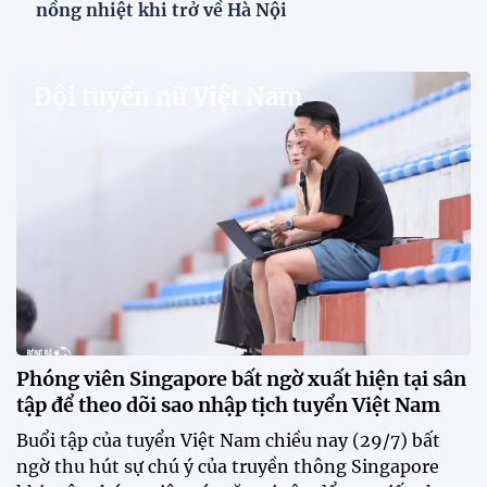
V.League chính thức khoác "áo mới" trước mùa
giải 2026-2027
VPF chính thức ra mắt bộ nhận diện thương hiệu và
slogan mới cho hệ thống các giải bóng đá chuyên
nghiệp quốc gia, mở ra diện mạo mới cho V.League
trước mùa giải 2026-2027.
HLV Văn Sỹ Sơn: "Tôi đặt bút ký bằng niềm tin và
khát vọng"
CLB Sông Lam Nghệ An chính thức có nhà tài trợ
mới