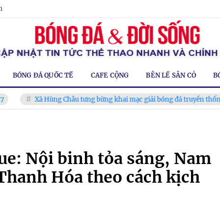
m
BÓNG ĐÁ QUỐC TẾ
CAFE CỘNG
BÊN LỀ SÂN CỎ
B
Xã Hùng Châu tưng bừng khai mạc giải bóng đá truyền thống lần thứ 
ue: Nội binh tỏa sáng, Nam
Thanh Hóa theo cách kịch