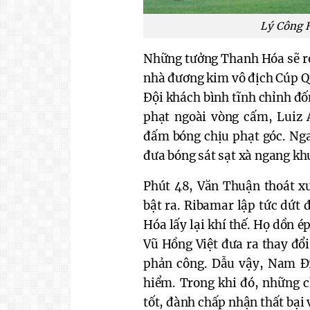
Lý Công H
Những tưởng Thanh Hóa sẽ rơ
nhà đương kim vô địch Cúp Qu
Đội khách bình tĩnh chỉnh đố
phạt ngoài vòng cấm, Luiz
đấm bóng chịu phạt góc. Nga
đưa bóng sát sạt xà ngang k
Phút 48, Văn Thuận thoát 
bật ra. Ribamar lập tức dứt 
Hóa lấy lại khí thế. Họ dồn 
Vũ Hồng Việt đưa ra thay đổi
phản công. Dẫu vậy, Nam Đ
hiểm. Trong khi đó, những c
tốt, đành chấp nhận thất bại v