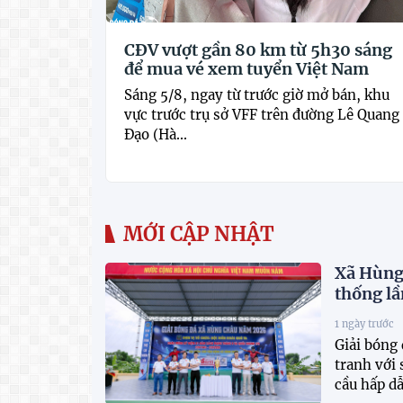
CĐV vượt gần 80 km từ 5h30 sáng
để mua vé xem tuyển Việt Nam
Sáng 5/8, ngay từ trước giờ mở bán, khu
vực trước trụ sở VFF trên đường Lê Quang
Đạo (Hà...
MỚI CẬP NHẬT
Xã Hùng 
thống lầ
1 ngày trước
Giải bóng
tranh với
cầu hấp dẫ