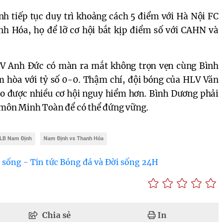
h tiếp tục duy trì khoảng cách 5 điểm với Hà Nội FC
nh Hóa, họ để lỡ cơ hội bắt kịp điểm số với CAHN và
LV Anh Đức có màn ra mắt không trọn vẹn cùng Bình
 hòa với tỷ số 0-0. Thậm chí, đội bóng của HLV Văn
ạo được nhiều cơ hội nguy hiểm hơn. Bình Dương phải
 môn Minh Toàn để có thể đứng vững.
LB Nam Định
Nam Định vs Thanh Hóa
 sống - Tin tức Bóng đá và Đời sống 24H
Chia sẻ
In