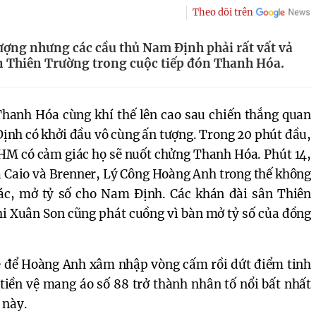
Theo dõi trên
ượng nhưng các cầu thủ Nam Định phải rất vất vả
ân Thiên Trường trong cuộc tiếp đón Thanh Hóa.
Thanh Hóa cùng khí thế lên cao sau chiến thắng quan
ịnh có khởi đầu vô cùng ấn tượng. Trong 20 phút đầu,
M có cảm giác họ sẽ nuốt chửng Thanh Hóa. Phút 14,
a Caio và Brenner, Lý Công Hoàng Anh trong thế không
ác, mở tỷ số cho Nam Định. Các khán đài sân Thiên
hi Xuân Son cũng phát cuồng vì bàn mở tỷ số của đồng
e để Hoàng Anh xâm nhập vòng cấm rồi dứt điểm tinh
 tiền vệ mang áo số 88 trở thành nhân tố nổi bất nhất
 này.