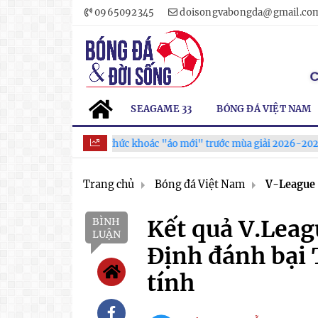
0965092345
doisongvabongda@gmail.co
SEAGAME 33
BÓNG ĐÁ VIỆT NAM
League chính thức khoác "áo mới" trước mùa giải 2026-2027
Trang chủ
Bóng đá Việt Nam
V-League
BÌNH
Kết quả V.Leag
LUẬN
Định đánh bại 
tính