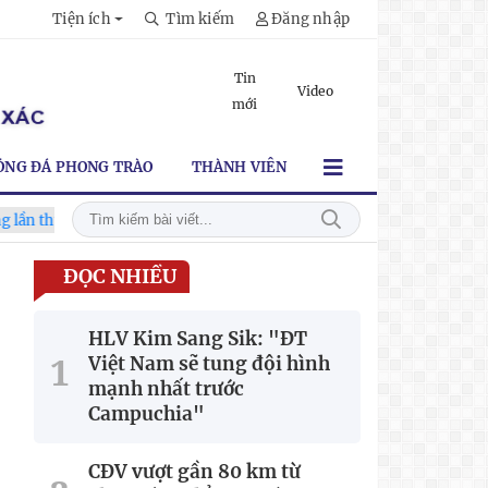
Tiện ích
Tìm kiếm
Đăng nhập
Tin
Video
mới
ÓNG ĐÁ PHONG TRÀO
THÀNH VIÊN
VI
HLV Kim Sang Sik: "ĐT Việt Nam sẽ tung đội hình mạnh n
ĐỌC NHIỀU
HLV Kim Sang Sik: "ĐT
Việt Nam sẽ tung đội hình
mạnh nhất trước
Campuchia"
CĐV vượt gần 80 km từ