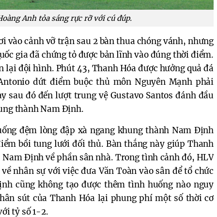
oàng Anh tỏa sáng rực rỡ với cú đúp.
i vào cảnh vỡ trận sau 2 bàn thua chóng vánh, nhưng
ốc gia đã chứng tỏ được bản lĩnh vào đúng thời điểm.
n lại đội hình. Phút 43, Thanh Hóa được hưởng quả đá
 Antonio dứt điểm buộc thủ môn Nguyên Mạnh phải
y sau đó đến lượt trung vệ Gustavo Santos đánh đầu
hung thành Nam Định.
xuống đệm lòng đập xà ngang khung thành Nam Định
điểm bồi tung lưới đối thủ. Bàn thắng này giúp Thanh
ép Nam Định về phần sân nhà. Trong tình cảnh đó, HLV
 về nhân sự với việc đưa Văn Toàn vào sân để tổ chức
ịnh cũng không tạo được thêm tình huống nào nguy
hân sút của Thanh Hóa lại phung phí một số thời cơ
ới tỷ số 1-2.