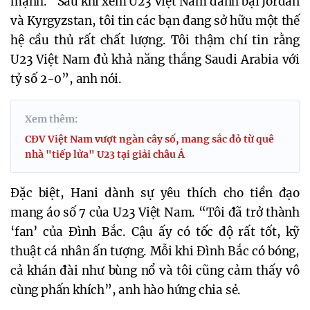
mạnh. “Sau khi xem U23 Việt Nam đánh bại Jordan
và Kyrgyzstan, tôi tin các bạn đang sở hữu một thế
hệ cầu thủ rất chất lượng. Tôi thậm chí tin rằng
U23 Việt Nam đủ khả năng thắng Saudi Arabia với
tỷ số 2-0”, anh nói.
Xem thêm:
CĐV Việt Nam vượt ngàn cây số, mang sắc đỏ từ quê
nhà "tiếp lửa" U23 tại giải châu Á
Đặc biệt, Hani dành sự yêu thích cho tiền đạo
mang áo số 7 của U23 Việt Nam. “Tôi đã trở thành
‘fan’ của Đình Bắc. Cậu ấy có tốc độ rất tốt, kỹ
thuật cá nhân ấn tượng. Mỗi khi Đình Bắc có bóng,
cả khán đài như bùng nổ và tôi cũng cảm thấy vô
cùng phấn khích”, anh hào hứng chia sẻ.