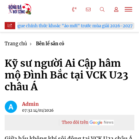
gue chính thức khoác "áo mới" trước mùa giải 2026-2027
Xã 
Trang chủ
Bên lề sân cỏ
Kỹ sư người Ai Cập hâm
mộ Đình Bắc tại VCK U23
châu Á
Admin
07:32 14/01/2026
Theo dõi trên
Giữa bầu không khí sôi động tại VCK U23 châu Á,