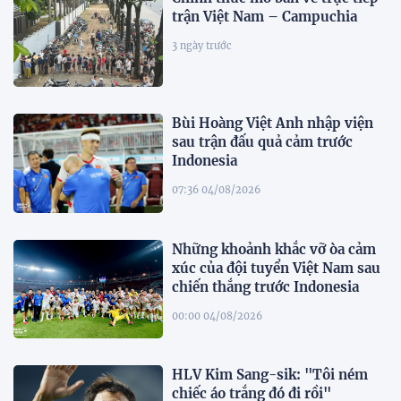
trận Việt Nam – Campuchia
3 ngày trước
Bùi Hoàng Việt Anh nhập viện
sau trận đấu quả cảm trước
Indonesia
07:36 04/08/2026
Những khoảnh khắc vỡ òa cảm
xúc của đội tuyển Việt Nam sau
chiến thắng trước Indonesia
00:00 04/08/2026
HLV Kim Sang-sik: "Tôi ném
chiếc áo trắng đó đi rồi"