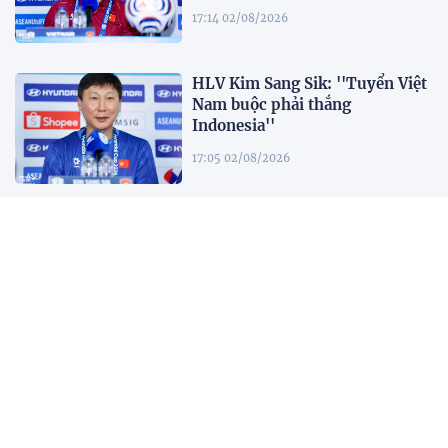
17:14 02/08/2026
HLV Kim Sang Sik: ''Tuyển Việt
Nam buộc phải thắng
Indonesia''
17:05 02/08/2026
Đội tuyển Việt Nam được chào
đón nồng nhiệt khi đến
Indonesia
17:34 01/08/2026
Tuyển Việt Nam lên đường lúc
tờ mờ sáng, hướng đến trận đấu
then chốt tại Indonesia
07:52 01/08/2026