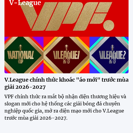
12:32 30/07/2026
Tiền đạo Đình Bắc: "Chỉ cần đội
tuyển thắng, tôi ghi bàn hay
không đều hạnh phúc"
12:20 30/07/2026
Phóng viên Singapore bất ngờ
xuất hiện tại sân tập để theo dõi
sao nhập tịch tuyển Việt Nam
20:19 29/07/2026
Đội tuyển Việt Nam chạm trán
Thái Lan tại Division 1 FIFA
ASEAN Cup 2026
15:00 29/07/2026