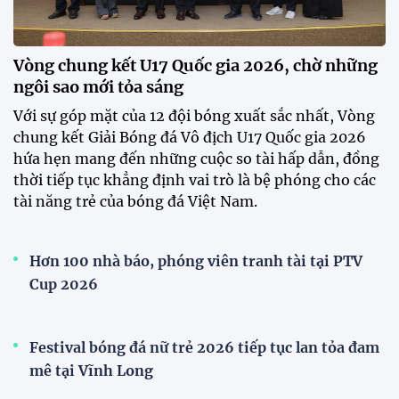
ĐKVĐ Cúp Quốc gia chiêu mộ sao trẻ của ĐT Việt
Nam
Đình Bắc cùng dàn sao CAHN "thắng lớn" tại
V.League Awards 2026
Loạt cầu thủ U19 Việt Nam thi tốt nghiệp THPT
ngay sau giải Đông Nam Á
Cúp Quốc gia