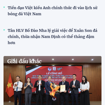
VCK U21 Quốc gia – Cúp FPT Play 2026: Hứa
hẹn nhiều cuộc so tài hấp dẫn
Quy tụ 12 đội bóng trẻ hàng đầu cả nước, VCK U21
Quốc gia – Cúp FPT Play 2026 hứa hẹn tạo nên cuộc
đua sôi động, đồng thời là bệ phóng cho những
gương mặt triển vọng của bóng đá Việt Nam.
Khai mạc chương trình tuyển sinh, phát hiện tài
năng bóng đá nữ