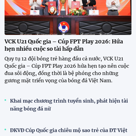
Xã Hùng Châu tưng bừng khai mạc giải bóng đá
truyền thống lần thứ VI
HLV Kim Sang Sik: "ĐT Việt Nam sẽ tung đội
hình mạnh nhất trước Campuchia"
CĐV vượt gần 80 km từ 5h30 sáng để mua vé xem
tuyển Việt Nam
Tuyển Việt Nam đối đầu Malaysia ở bán kết
ASEAN Cup 2026?
Đội tuyển nữ Việt Nam