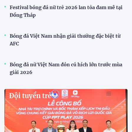
Đội tuyển Việt Nam
VFF công bố lịch bán vé, giá vé bán kết tuyển
Việt Nam tăng gấp đôi
Sau khi tuyển Việt Nam giành ngôi nhất bảng A và
vào bán kết ASEAN Cup 2026, VFF đã công bố thời
gian mở bán vé trận lượt về trên sân Mỹ Đình, với
mức giá tăng gấp đôi so với vòng bảng.