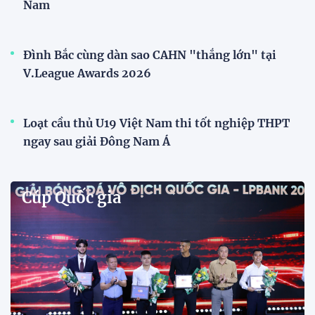
Phóng viên Singapore bất ngờ xuất hiện tại sân
tập để theo dõi sao nhập tịch tuyển Việt Nam
Buổi tập của tuyển Việt Nam chiều nay (29/7) bất
ngờ thu hút sự chú ý của truyền thông Singapore
khi một phóng viên có mặt tại sân để trực tiếp theo
dõi màn thể hiện của các ngôi sao nhập tịch.
Đình Bắc cùng dàn sao CAHN "thắng lớn" tại