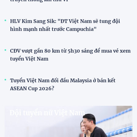
V-League
V.League chính thức khoác "áo mới" trước mùa
giải 2026-2027
VPF chính thức ra mắt bộ nhận diện thương hiệu và
slogan mới cho hệ thống các giải bóng đá chuyên
nghiệp quốc gia, mở ra diện mạo mới cho V.League