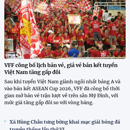
Mở bán vé trực tiếp trận sân
nhà đầu tiên của ĐT Việt Nam
tại ASEAN Cup 2026
17:17 27/07/2026
XSKT Đắk Lắk viết nên lịch sử
với chức vô địch VPL-S7
20:58 26/07/2026
Tài Lộc trở lại, ĐT Việt Nam
"khổ luyện" dưới nắng gắt tại
Hà Nội
12:12 26/07/2026
XEM THÊM