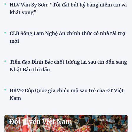
Dàn sao U23 Việt Nam hội quân
trong mưa, sẵn sàng cho chiến
dịch ASIAD 2026
11:28 29/07/2026
Dàn sao U23 Việt Nam hội quân,
sẵn sàng chinh phục ASIAD
2026
15:34 28/07/2026
Đội tuyển Việt Nam được tiếp
thêm sức mạnh trước trận gặp
Singapore
11:22 28/07/2026