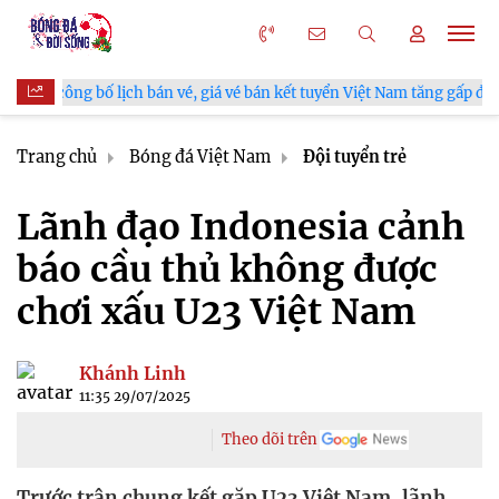
n vé, giá vé bán kết tuyển Việt Nam tăng gấp đôi
V.League chí
Trang chủ
Bóng đá Việt Nam
Đội tuyển trẻ
Lãnh đạo Indonesia cảnh
báo cầu thủ không được
chơi xấu U23 Việt Nam
Khánh Linh
11:35 29/07/2025
Theo dõi trên
Trước trận chung kết gặp U23 Việt Nam, lãnh