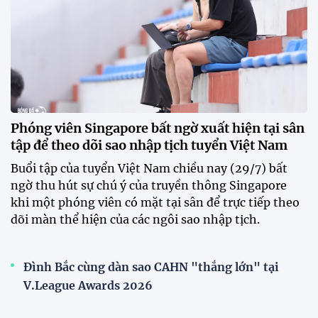
trước mùa giải 2026-2027.
HLV Văn Sỹ Sơn: "Tôi đặt bút ký bằng niềm tin và
khát vọng"
CLB Sông Lam Nghệ An chính thức có nhà tài trợ
mới
Tiền đạo Đình Bắc chốt tương lai sau tin đồn sang
Nhật Bản thi đấu
ĐKVĐ Cúp Quốc gia chiêu mộ sao trẻ của ĐT Việt
Nam