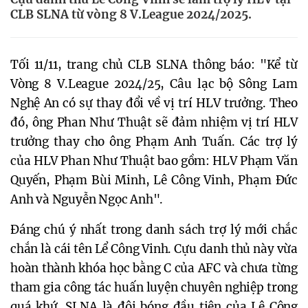
CLB SLNA từ vòng 8 V.League 2024/2025.
Tối 11/11, trang chủ CLB SLNA thông báo: "Kể từ
Vòng 8 V.League 2024/25, Câu lạc bộ Sông Lam
Nghệ An có sự thay đổi về vị trí HLV trưởng. Theo
đó, ông Phan Như Thuật sẽ đảm nhiệm vị trí HLV
trưởng thay cho ông Phạm Anh Tuấn. Các trợ lý
của HLV Phan Như Thuật bao gồm: HLV Phạm Văn
Quyến, Phạm Bùi Minh, Lê Công Vinh, Phạm Đức
Anh và Nguyễn Ngọc Anh".
Đáng chú ý nhất trong danh sách trợ lý mới chắc
chắn là cái tên Lể Công Vinh. Cựu danh thủ này vừa
hoàn thành khóa học bằng C của AFC và chưa từng
tham gia công tác huấn luyện chuyên nghiệp trong
quá khứ. SLNA là đội bóng đầu tiên của Lê Công