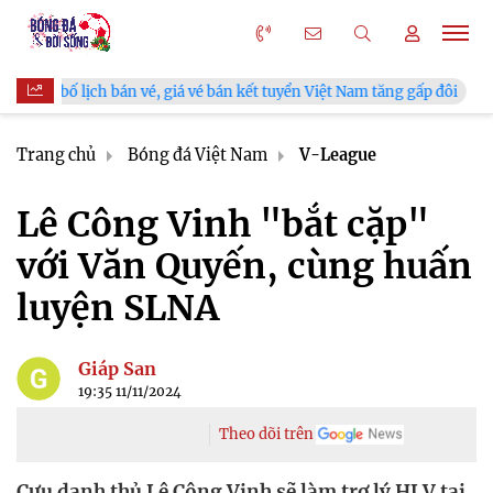
é, giá vé bán kết tuyển Việt Nam tăng gấp đôi
V.League chính 
Trang chủ
Bóng đá Việt Nam
V-League
Lê Công Vinh "bắt cặp"
với Văn Quyến, cùng huấn
luyện SLNA
Giáp San
19:35 11/11/2024
Theo dõi trên
Cựu danh thủ Lê Công Vinh sẽ làm trợ lý HLV tại