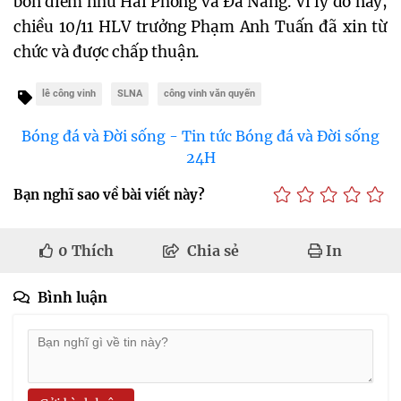
bốn điểm như Hải Phòng và Đà Nẵng. Vì lý do này,
chiều 10/11 HLV trưởng Phạm Anh Tuấn đã xin từ
chức và được chấp thuận.
lê công vinh
SLNA
công vinh văn quyến
Bóng đá và Đời sống - Tin tức Bóng đá và Đời sống
24H
Bạn nghĩ sao về bài viết này?
0
Thích
Chia sẻ
In
Bình luận