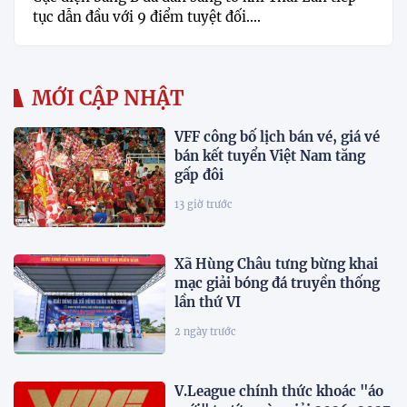
tục dẫn đầu với 9 điểm tuyệt đối....
MỚI CẬP NHẬT
VFF công bố lịch bán vé, giá vé
bán kết tuyển Việt Nam tăng
gấp đôi
13 giờ trước
Xã Hùng Châu tưng bừng khai
mạc giải bóng đá truyền thống
lần thứ VI
2 ngày trước
V.League chính thức khoác "áo