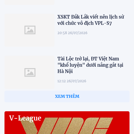
XSKT Đắk Lắk viết nên lịch sử
với chức vô địch VPL-S7
20:58 26/07/2026
Tài Lộc trở lại, ĐT Việt Nam
"khổ luyện" dưới nắng gắt tại
Hà Nội
12:12 26/07/2026
XEM THÊM
V-League