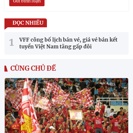
Gửi bình luận
ĐỌC NHIỀU
VFF công bố lịch bán vé, giá vé bán kết
tuyển Việt Nam tăng gấp đôi
CÙNG CHỦ ĐỀ