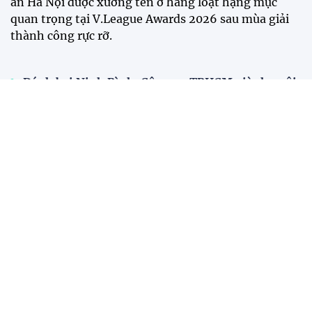
an Hà Nội được xướng tên ở hàng loạt hạng mục
quan trọng tại V.League Awards 2026 sau mùa giải
thành công rực rỡ.
Đánh bại Ninh Bình, Công an TPHCM giành ngôi
vô địch Cúp Quốc gia 2025/26
Năm 2025: Cột mốc thăng hoa của các đội tuyển
bóng đá Việt Nam
Tiền đạo Việt kiều Anh chính thức đi vào lịch sử
bóng đá Việt Nam
Tân HLV Bồ Đào Nha lý giải việc để Xuân Son đá
chính, thừa nhận Nam Định có thể thắng đậm