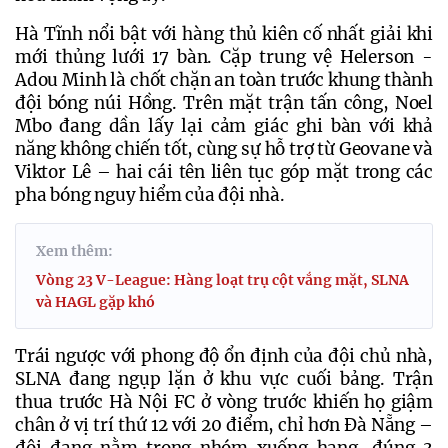
Hà Tĩnh nổi bật với hàng thủ kiên cố nhất giải khi 
mới thủng lưới 17 bàn. Cặp trung vệ Helerson - 
Adou Minh là chốt chặn an toàn trước khung thành 
đội bóng núi Hồng. Trên mặt trận tấn công, Noel 
Mbo đang dần lấy lại cảm giác ghi bàn với khả 
năng không chiến tốt, cùng sự hỗ trợ từ Geovane và 
Viktor Lê – hai cái tên liên tục góp mặt trong các 
pha bóng nguy hiểm của đội nhà.
Xem thêm:
Vòng 23 V-League: Hàng loạt trụ cột vắng mặt, SLNA
và HAGL gặp khó
Trái ngược với phong độ ổn định của đội chủ nhà, 
SLNA đang ngụp lặn ở khu vực cuối bảng. Trận 
thua trước Hà Nội FC ở vòng trước khiến họ giậm 
chân ở vị trí thứ 12 với 20 điểm, chỉ hơn Đà Nẵng – 