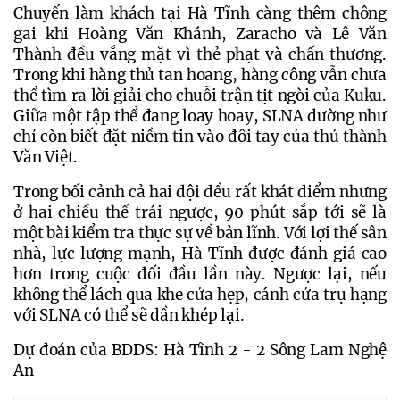
Chuyến làm khách tại Hà Tĩnh càng thêm chông 
gai khi Hoàng Văn Khánh, Zaracho và Lê Văn 
Thành đều vắng mặt vì thẻ phạt và chấn thương. 
Trong khi hàng thủ tan hoang, hàng công vẫn chưa 
thể tìm ra lời giải cho chuỗi trận tịt ngòi của Kuku. 
Giữa một tập thể đang loay hoay, SLNA dường như 
chỉ còn biết đặt niềm tin vào đôi tay của thủ thành 
Văn Việt. 
Trong bối cảnh cả hai đội đều rất khát điểm nhưng 
ở hai chiều thế trái ngược, 90 phút sắp tới sẽ là 
một bài kiểm tra thực sự về bản lĩnh. Với lợi thế sân 
nhà, lực lượng mạnh, Hà Tĩnh được đánh giá cao 
hơn trong cuộc đối đầu lần này. Ngược lại, nếu 
không thể lách qua khe cửa hẹp, cánh cửa trụ hạng 
với SLNA có thể sẽ dần khép lại.
Dự đoán của BDDS: Hà Tĩnh 2 - 2 Sông Lam Nghệ
An