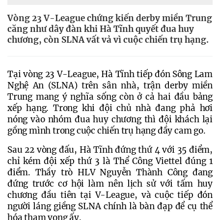
Vòng 23 V-League chứng kiến derby miền Trung
căng như dây đàn khi Hà Tĩnh quyết đua huy
chương, còn SLNA vất vả vì cuộc chiến trụ hạng.
Tại vòng 23 V-League, Hà Tĩnh tiếp đón Sông Lam 
Nghệ An (SLNA) trên sân nhà, trận derby miền 
Trung mang ý nghĩa sống còn ở cả hai đầu bảng 
xếp hạng. Trong khi đội chủ nhà đang phả hơi 
nóng vào nhóm đua huy chương thì đội khách lại 
gồng mình trong cuộc chiến trụ hạng đầy cam go.
Sau 22 vòng đấu, Hà Tĩnh đứng thứ 4 với 35 điểm, 
chỉ kém đội xếp thứ 3 là Thể Công Viettel đúng 1 
điểm. Thầy trò HLV Nguyễn Thành Công đang 
đứng trước cơ hội làm nên lịch sử với tấm huy 
chương đầu tiên tại V-League, và cuộc tiếp đón 
người láng giềng SLNA chính là bàn đạp để cụ thể 
hóa tham vọng ấy.