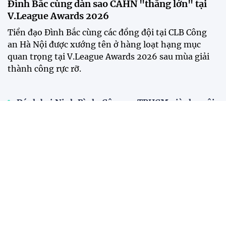
Đình Bắc cùng dàn sao CAHN "thắng lớn" tại
V.League Awards 2026
Tiền đạo Đình Bắc cùng các đồng đội tại CLB Công
an Hà Nội được xướng tên ở hàng loạt hạng mục
quan trọng tại V.League Awards 2026 sau mùa giải
thành công rực rỡ.
Đánh bại Ninh Bình, Công an TPHCM giành ngôi
vô địch Cúp Quốc gia 2025/26
Năm 2025: Cột mốc thăng hoa của các đội tuyển
bóng đá Việt Nam
Tiền đạo Việt kiều Anh chính thức đi vào lịch sử
bóng đá Việt Nam