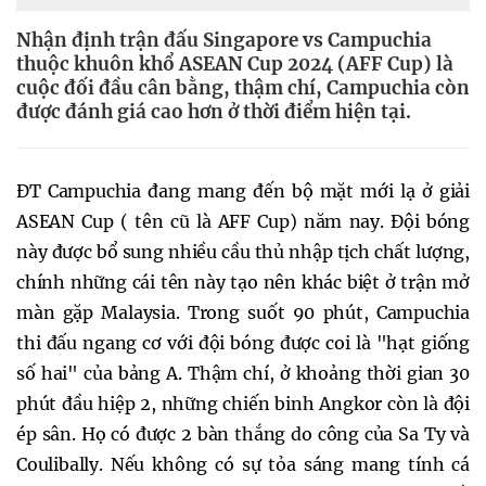
Nhận định trận đấu Singapore vs Campuchia
thuộc khuôn khổ ASEAN Cup 2024 (AFF Cup) là
cuộc đối đầu cân bằng, thậm chí, Campuchia còn
được đánh giá cao hơn ở thời điểm hiện tại.
ĐT Campuchia đang mang đến bộ mặt mới lạ ở giải
ASEAN Cup ( tên cũ là AFF Cup) năm nay. Đội bóng
này được bổ sung nhiều cầu thủ nhập tịch chất lượng,
chính những cái tên này tạo nên khác biệt ở trận mở
màn gặp Malaysia. Trong suốt 90 phút, Campuchia
thi đấu ngang cơ với đội bóng được coi là "hạt giống
số hai" của bảng A. Thậm chí, ở khoảng thời gian 30
phút đầu hiệp 2, những chiến binh Angkor còn là đội
ép sân. Họ có được 2 bàn thắng do công của Sa Ty và
Coulibally. Nếu không có sự tỏa sáng mang tính cá