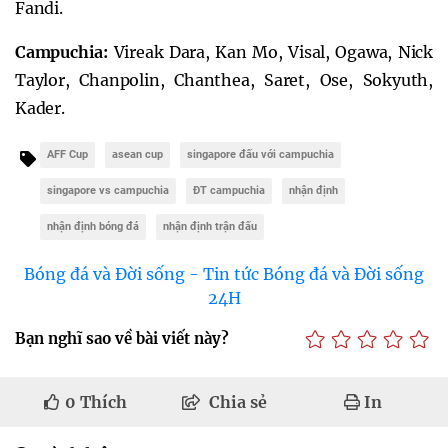
Fandi.
Campuchia:
Vireak Dara, Kan Mo, Visal, Ogawa, Nick
Taylor, Chanpolin, Chanthea, Saret, Ose, Sokyuth,
Kader.
AFF Cup
asean cup
singapore đấu với campuchia
singapore vs campuchia
ĐT campuchia
nhận định
nhận định bóng đá
nhận định trận đấu
Bóng đá và Đời sống - Tin tức Bóng đá và Đời sống
24H
Bạn nghĩ sao về bài viết này?
0
Thích
Chia sẻ
In