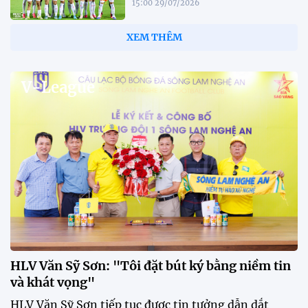
15:00 29/07/2026
Dàn sao U23 Việt Nam hội quân
trong mưa, sẵn sàng cho chiến
dịch ASIAD 2026
11:28 29/07/2026
Dàn sao U23 Việt Nam hội quân,
sẵn sàng chinh phục ASIAD
2026
15:34 28/07/2026
Đội tuyển Việt Nam được tiếp
thêm sức mạnh trước trận gặp
Singapore
11:22 28/07/2026