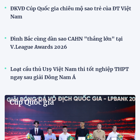
Đội tuyển nữ Việt Nam
Phóng viên Singapore bất ngờ xuất hiện tại sân
tập để theo dõi sao nhập tịch tuyển Việt Nam
Buổi tập của tuyển Việt Nam chiều nay (29/7) bất
ngờ thu hút sự chú ý của truyền thông Singapore
khi một phóng viên có mặt tại sân để trực tiếp theo
dõi màn thể hiện của các ngôi sao nhập tịch.