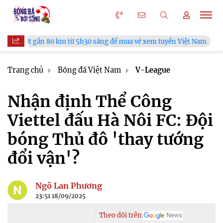
ừ 5h30 sáng để mua vé xem tuyển Việt Nam
Tuyển Việt Nam đố
Trang chủ
Bóng đá Việt Nam
V-League
Nhận định Thể Công
Viettel đấu Hà Nôi FC: Đội
bóng Thủ đô 'thay tướng
đổi vận'?
Ngô Lan Phương
23:51 18/09/2025
Theo dõi trên