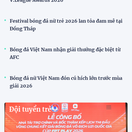
Đình Bắc cùng dàn sao CAHN "thắng lớn" tại
V.League Awards 2026
Đội tuyển Việt Nam
CĐV vượt gần 80 km từ 5h30 sáng để mua vé