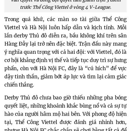
trước Thể Công Viettel ở vòng 4 V-League.
Trong quá khứ, các màn so tài giữa Thể Công
Viettel và Hà Nội luôn hấp dẫn và kịch tính. Mỗi
lần derby Thủ đô diễn ra, bầu không khí trên sân
Hàng Đẫy lại trở nên đặc biệt. Trận đấu này mang
ý nghĩa quan trọng với cả hai đội: với Viettel, đó là
cơ hội khẳng định vị thế và tiếp tục duy trì sự hưng
phấn, còn với Hà Nội FC, đây là “cú hích” để vực
dậy tinh thần, giảm bớt áp lực và tìm lại cảm giác
chiến thắng.
Derby Thủ đô chưa bao giờ thiếu những pha bóng
quyết liệt, những khoảnh khắc bùng nổ và cả sự tự
hào của người hâm mộ hai bên. Với phong độ hiện
tại, Thể Công Viettel được đánh giá nhỉnh hơn,
nhưng Hà Nội FC chắc chắn sẽ chơi bằng tất cả để