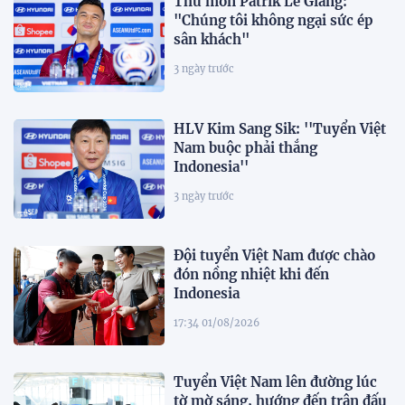
Thủ môn Patrik Lê Giang:
"Chúng tôi không ngại sức ép
sân khách"
3 ngày trước
HLV Kim Sang Sik: ''Tuyển Việt
Nam buộc phải thắng
Indonesia''
3 ngày trước
Đội tuyển Việt Nam được chào
đón nồng nhiệt khi đến
Indonesia
17:34 01/08/2026
Tuyển Việt Nam lên đường lúc
tờ mờ sáng, hướng đến trận đấu