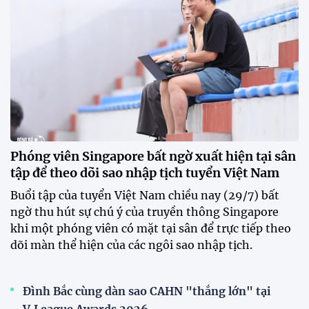
và khát vọng"
HLV Văn Sỹ Sơn tiếp tục được tin tưởng dẫn dắt
Sông Lam Nghệ An. Nhà cầm quân người xứ Nghệ
khẳng định ông nhận nhiệm vụ bằng "niềm tin và
khát vọng", đồng thời đặt nhiều kỳ vọng vào thế hệ
cầu thủ trẻ.
CLB Sông Lam Nghệ An chính thức có nhà tài trợ
mới
Tiền đạo Đình Bắc chốt tương lai sau tin đồn sang
Nhật Bản thi đấu
ĐKVĐ Cúp Quốc gia chiêu mộ sao trẻ của ĐT Việt
Nam