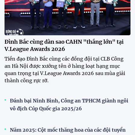
Đình Bắc cùng dàn sao CAHN "thắng lớn" tại
V.League Awards 2026
Festival bóng đá nữ trẻ 2026 lan tỏa đam mê tại
Đồng Tháp
Bóng đá Việt Nam nhận giải thưởng đặc biệt từ
AFC
Bóng đá nữ Việt Nam đón cú hích lớn trước mùa
giải 2026
Đội tuyển trẻ