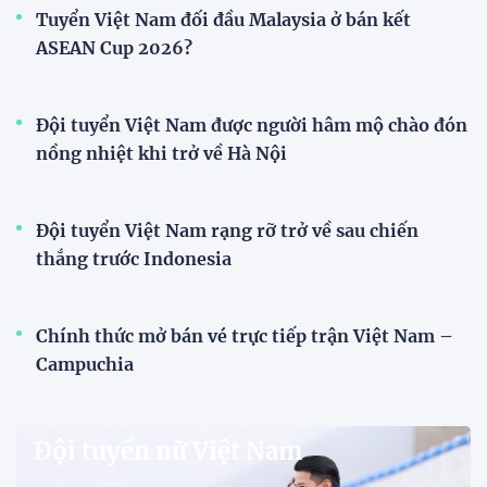
''tiếp lửa'' thầy trò HLV Kim
Sang Sik
19:08 24/07/2026
XEM THÊM
V-League
HLV Văn Sỹ Sơn: "Tôi đặt bút ký bằng niềm tin