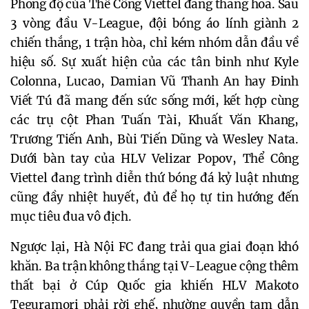
Phong độ của Thể Công Viettel đang thăng hoa. Sau
3 vòng đầu V-League, đội bóng áo lính giành 2
chiến thắng, 1 trận hòa, chỉ kém nhóm dẫn đầu về
hiệu số. Sự xuất hiện của các tân binh như Kyle
Colonna, Lucao, Damian Vũ Thanh An hay Đinh
Viết Tú đã mang đến sức sống mới, kết hợp cùng
các trụ cột Phan Tuấn Tài, Khuất Văn Khang,
Trương Tiến Anh, Bùi Tiến Dũng và Wesley Nata.
Dưới bàn tay của HLV Velizar Popov, Thể Công
Viettel đang trình diễn thứ bóng đá kỷ luật nhưng
cũng đầy nhiệt huyết, đủ để họ tự tin hướng đến
mục tiêu đua vô địch.
Ngược lại, Hà Nội FC đang trải qua giai đoạn khó
khăn. Ba trận không thắng tại V-League cộng thêm
thất bại ở Cúp Quốc gia khiến HLV Makoto
Teguramori phải rời ghế, nhường quyền tạm dẫn