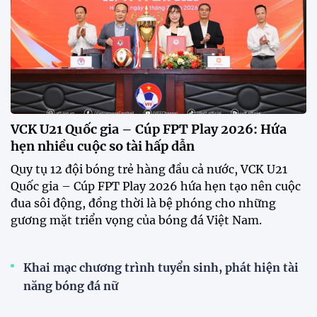
xem tuyển Việt Nam
Tuyển Việt Nam đối đầu Malaysia ở bán kết
ASEAN Cup 2026?
Đội tuyển Việt Nam được người hâm mộ chào đón
nồng nhiệt khi trở về Hà Nội
Đội tuyển Việt Nam rạng rỡ trở về sau chiến
thắng trước Indonesia
Chính thức mở bán vé trực tiếp trận Việt Nam –
Campuchia