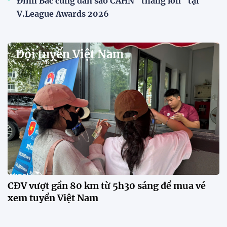
HLV Kim Sang-sik: "Tuyển Việt
Nam sẽ mang sự tự tin này vào
trận gặp Singapore"
23:26 24/07/2026
Tiền đạo Đình Bắc: "Chiến
thắng này là thành quả của cả
tập thể"
23:15 24/07/2026
Đình Bắc lập hat-trick, tuyển
Việt Nam thắng đậm Timor
Leste tại ASEAN Cup 2026
22:34 24/07/2026
CĐV Việt Nam vượt gần 300 km