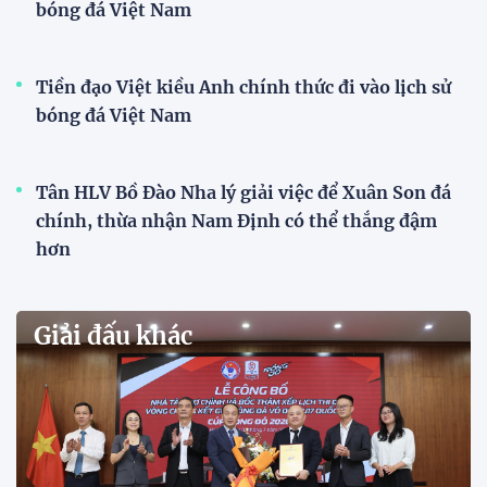
VCK U21 Quốc gia – Cúp FPT Play 2026: Hứa
hẹn nhiều cuộc so tài hấp dẫn
Quy tụ 12 đội bóng trẻ hàng đầu cả nước, VCK U21
Quốc gia – Cúp FPT Play 2026 hứa hẹn tạo nên cuộc
đua sôi động, đồng thời là bệ phóng cho những
gương mặt triển vọng của bóng đá Việt Nam.
Khai mạc chương trình tuyển sinh, phát hiện tài