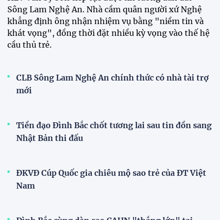
Mở bán vé trực tiếp trận sân
nhà đầu tiên của ĐT Việt Nam
tại ASEAN Cup 2026
17:17 27/07/2026
XSKT Đắk Lắk viết nên lịch sử
với chức vô địch VPL-S7
20:58 26/07/2026
Tài Lộc trở lại, ĐT Việt Nam
"khổ luyện" dưới nắng gắt tại
Hà Nội
12:12 26/07/2026