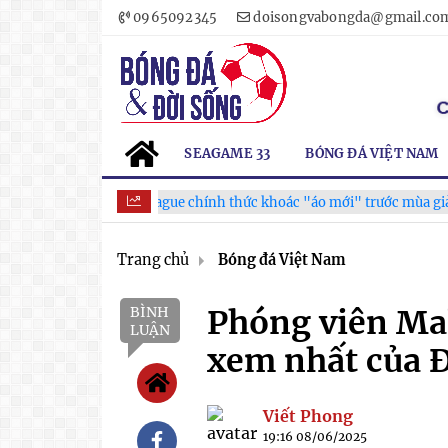
0965092345
doisongvabongda@gmail.co
SEAGAME 33
BÓNG ĐÁ VIỆT NAM
V.League chính thức khoác "áo mới" trước mùa giải 2026-2
Trang chủ
Bóng đá Việt Nam
BÌNH
Phóng viên Mal
LUẬN
xem nhất của 
Viết Phong
19:16 08/06/2025