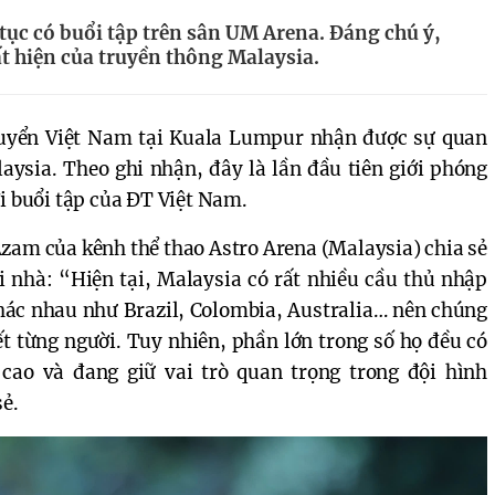
 tục có buổi tập trên sân UM Arena. Đáng chú ý,
ất hiện của truyền thông Malaysia.
 tuyển Việt Nam tại Kuala Lumpur nhận được sự quan
aysia. Theo ghi nhận, đây là lần đầu tiên giới phóng
i buổi tập của ĐT Việt Nam.
zam của kênh thể thao Astro Arena (Malaysia) chia sẻ
i nhà: “Hiện tại, Malaysia có rất nhiều cầu thủ nhập
khác nhau như Brazil, Colombia, Australia… nên chúng
t từng người. Tuy nhiên, phần lớn trong số họ đều có
cao và đang giữ vai trò quan trọng trong đội hình
sẻ.