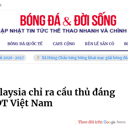
m
BÓNG ĐÁ QUỐC TẾ
CAFE CỘNG
BÊN LỀ SÂN CỎ
B
027
Xã Hùng Châu tưng bừng khai mạc giải bóng đá truyền thố
aysia chỉ ra cầu thủ đáng
ĐT Việt Nam
Theo dõi trên