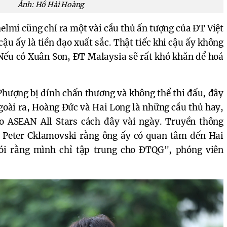
Ảnh: Hồ Hải Hoàng
elmi cũng chỉ ra một vài cầu thủ ấn tượng của ĐT Việt
ậu ấy là tiền đạo xuất sắc. Thật tiếc khi cậu ấy không
 Nếu có Xuân Son, ĐT Malaysia sẽ rất khó khăn để hoá
Phượng bị dính chấn thương và không thể thi đấu, đây
Ngoài ra, Hoàng Đức và Hai Long là những cầu thủ hay,
o ASEAN All Stars cách đây vài ngày. Truyền thông
g Peter Cklamovski rằng ông ấy có quan tâm đến Hai
ói rằng mình chỉ tập trung cho ĐTQG", phóng viên