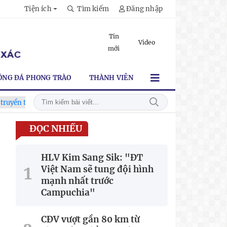
Tiện ích
Tìm kiếm
Đăng nhập
Tin
Video
mới
ÓNG ĐÁ PHONG TRÀO
THÀNH VIÊN
ng lần thứ VI
HLV Kim Sang Sik: "ĐT Việt Nam sẽ tung đội h
ĐỌC NHIỀU
HLV Kim Sang Sik: "ĐT
Việt Nam sẽ tung đội hình
mạnh nhất trước
Campuchia"
CĐV vượt gần 80 km từ