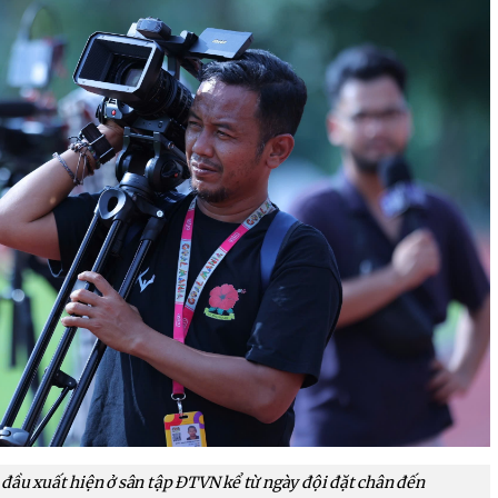
đầu xuất hiện ở sân tập ĐTVN kể từ ngày đội đặt chân đến