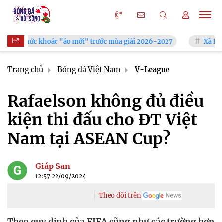
oác "áo mới" trước mùa giải 2026-2027
Xã Hùng Châu tưng bừ
Trang chủ
Bóng đá Việt Nam
V-League
Rafaelson không đủ điều
kiện thi đấu cho ĐT Việt
Nam tại ASEAN Cup?
Giáp San
12:57 22/09/2024
Theo dõi trên
Theo quy định của FIFA cũng như các trường hợp