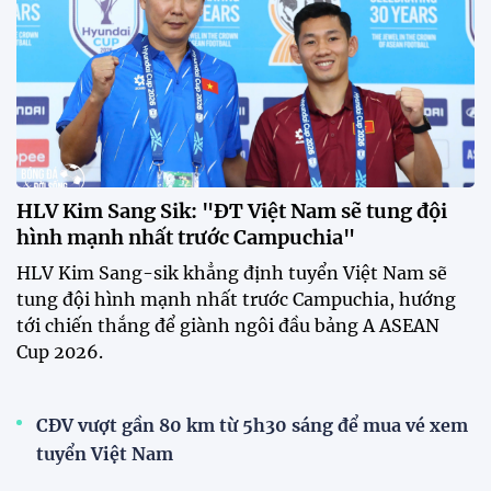
Nam sẽ mang sự tự tin này vào
trận gặp Singapore"
23:26 24/07/2026
Tiền đạo Đình Bắc: "Chiến
thắng này là thành quả của cả
tập thể"
23:15 24/07/2026
Đình Bắc lập hat-trick, tuyển
Việt Nam thắng đậm Timor
Leste tại ASEAN Cup 2026
22:34 24/07/2026
XEM THÊM