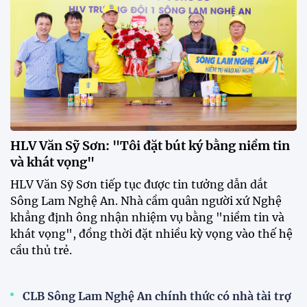
Dàn sao U23 Việt Nam hội quân
trong mưa, sẵn sàng cho chiến
dịch ASIAD 2026
11:28 29/07/2026
Dàn sao U23 Việt Nam hội quân,
sẵn sàng chinh phục ASIAD
2026
15:34 28/07/2026
Đội tuyển Việt Nam được tiếp
thêm sức mạnh trước trận gặp
Singapore
11:22 28/07/2026