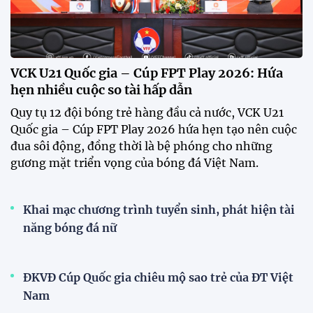
tuyển Việt Nam
Tuyển Việt Nam đối đầu Malaysia ở bán kết
ASEAN Cup 2026?
Đội tuyển Việt Nam được người hâm mộ chào đón
nồng nhiệt khi trở về Hà Nội
Đội tuyển Việt Nam rạng rỡ trở về sau chiến
thắng trước Indonesia
Đội tuyển nữ Việt Nam