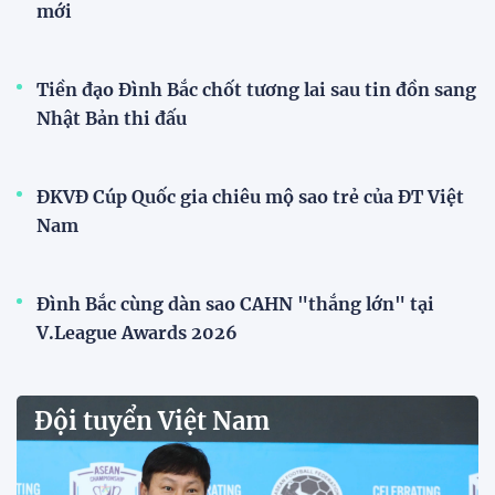
Mở bán vé trực tiếp trận sân
nhà đầu tiên của ĐT Việt Nam
tại ASEAN Cup 2026
17:17 27/07/2026
XSKT Đắk Lắk viết nên lịch sử
với chức vô địch VPL-S7
20:58 26/07/2026
Tài Lộc trở lại, ĐT Việt Nam
"khổ luyện" dưới nắng gắt tại
Hà Nội
12:12 26/07/2026
HLV Kim Sang-sik: "Tuyển Việt