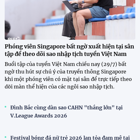
CLB Sông Lam Nghệ An chính thức có nhà tài trợ
mới
Tiền đạo Đình Bắc chốt tương lai sau tin đồn sang
Nhật Bản thi đấu
ĐKVĐ Cúp Quốc gia chiêu mộ sao trẻ của ĐT Việt
Nam
Đình Bắc cùng dàn sao CAHN "thắng lớn" tại
V.League Awards 2026
Đội tuyển Việt Nam