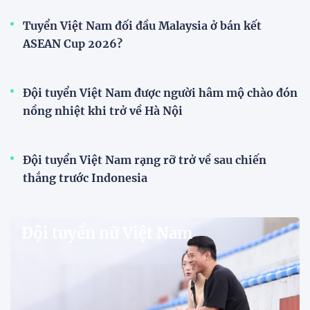
V-League
HLV Văn Sỹ Sơn: "Tôi đặt bút ký bằng niềm tin
và khát vọng"
HLV Văn Sỹ Sơn tiếp tục được tin tưởng dẫn dắt
Sông Lam Nghệ An. Nhà cầm quân người xứ Nghệ
khẳng định ông nhận nhiệm vụ bằng "niềm tin và
khát vọng", đồng thời đặt nhiều kỳ vọng vào thế hệ
cầu thủ trẻ.