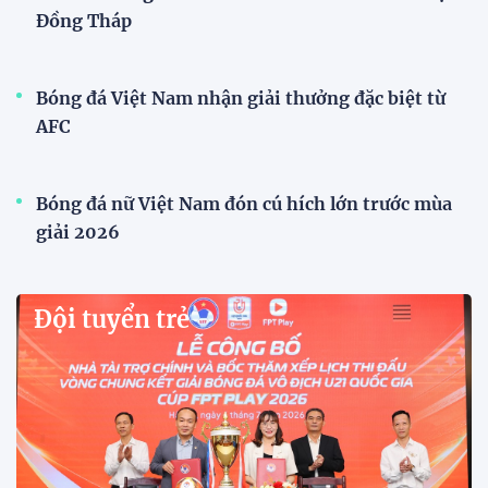
HLV Kim Sang Sik: "ĐT Việt Nam sẽ tung đội
hình mạnh nhất trước Campuchia"
HLV Kim Sang-sik khẳng định tuyển Việt Nam sẽ
tung đội hình mạnh nhất trước Campuchia, hướng
tới chiến thắng để giành ngôi đầu bảng A ASEAN
Cup 2026.
CĐV vượt gần 80 km từ 5h30 sáng để mua vé xem