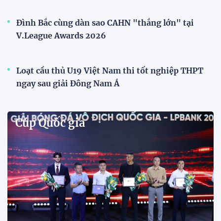
Phóng viên Singapore bất ngờ xuất hiện tại sân
tập để theo dõi sao nhập tịch tuyển Việt Nam
Buổi tập của tuyển Việt Nam chiều nay (29/7) bất
ngờ thu hút sự chú ý của truyền thông Singapore
khi một phóng viên có mặt tại sân để trực tiếp theo
dõi màn thể hiện của các ngôi sao nhập tịch.
Đình Bắc cùng dàn sao CAHN "thắng lớn" tại
V.League Awards 2026