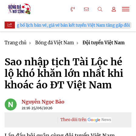
h bán vé, giá vé bán kết tuyển Việt Nam tăng gấp đôi
V.League
Trang chủ
Bóng đá Việt Nam
Đội tuyển Việt Nam
Sao nhập tịch Tài Lộc hé
lộ khó khăn lớn nhất khi
khoác áo ĐT Việt Nam
Nguyễn Ngọc Bảo
21:16 25/06/2026
Theo dõi trên
Lần đầu hội quân cùng đội tuyển Việt Nam,