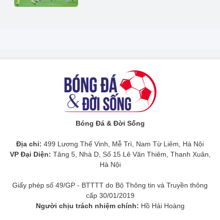
Bóng Đá & Đời Sống
Địa chỉ:
499 Lương Thế Vinh, Mễ Trì, Nam Từ Liêm, Hà Nội
VP Đại Diện:
Tâng 5, Nhà D, Số 15 Lê Văn Thiêm, Thanh Xuân,
Hà Nội
Giấy phép số 49/GP - BTTTT do Bộ Thông tin và Truyền thông
cấp 30/01/2019
Người chịu trách nhiệm chính:
Hồ Hải Hoàng