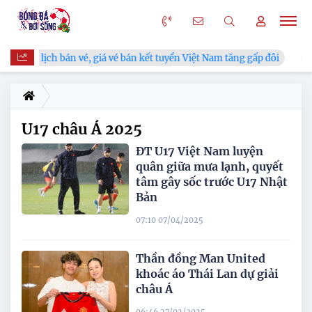
công bố lịch bán vé, giá vé bán kết tuyển Việt Nam tăng gấp đôi
U17 châu Á 2025
ĐT U17 Việt Nam luyện
quân giữa mưa lạnh, quyết
tâm gây sốc trước U17 Nhật
Bản
07:10 07/04/2025
Thần đồng Man United
khoác áo Thái Lan dự giải
châu Á