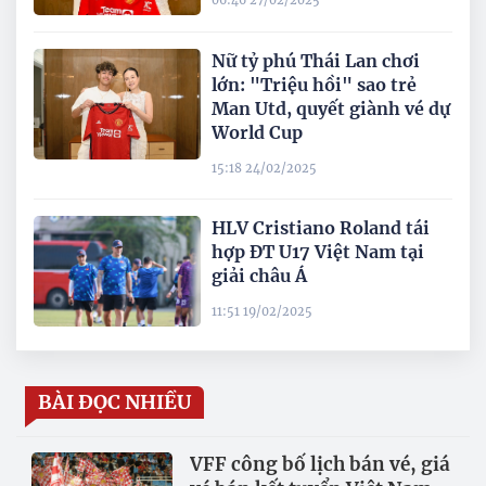
06:46 27/02/2025
Nữ tỷ phú Thái Lan chơi
lớn: "Triệu hồi" sao trẻ
Man Utd, quyết giành vé dự
World Cup
15:18 24/02/2025
HLV Cristiano Roland tái
hợp ĐT U17 Việt Nam tại
giải châu Á
11:51 19/02/2025
BÀI ĐỌC NHIỀU
VFF công bố lịch bán vé, giá