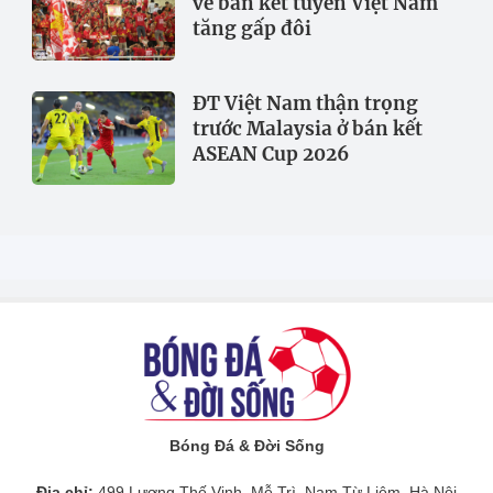
vé bán kết tuyển Việt Nam
tăng gấp đôi
ĐT Việt Nam thận trọng
trước Malaysia ở bán kết
ASEAN Cup 2026
Bóng Đá & Đời Sống
Địa chỉ:
499 Lương Thế Vinh, Mễ Trì, Nam Từ Liêm, Hà Nội