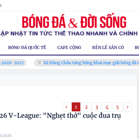
m
BÓNG ĐÁ QUỐC TẾ
CAFE CỘNG
BÊN LỀ SÂN CỎ
B
2027
Xã Hùng Châu tưng bừng khai mạc giải bóng đá truyền th
‹
1
2
3
4
5
›
26 V-League: "Nghẹt thở" cuộc đua trụ
06/2026