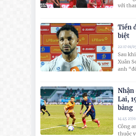
với tha
Tiền 
biệt
22:17 01/0
Sau khi
Xuân So
anh “đổ
Nhận 
Lai, 
bảng
14:45 27/
Công an
thuộc v