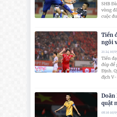
SHB Đà
vòng đấ
cuộc đu
Tiền 
ngôi 
21:24 10/
Tiền đạ
đúp để
Định. Q
địch V
Doãn 
quật 
08:16 10/