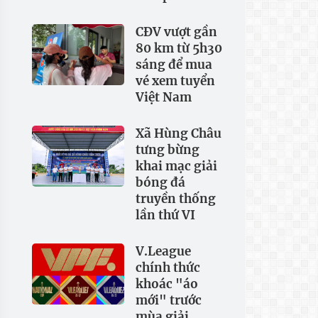
CĐV vượt gần
80 km từ 5h30
sáng để mua
vé xem tuyển
Việt Nam
Xã Hùng Châu
tưng bừng
khai mạc giải
bóng đá
truyền thống
lần thứ VI
V.League
chính thức
khoác "áo
mới" trước
mùa giải