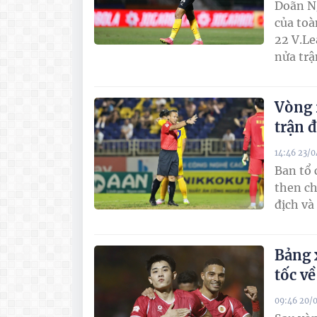
Doãn Ng
của toà
22 V.Le
nửa trậ
Vòng 
trận 
14:46 23/
Ban tổ 
then ch
địch và
Bảng 
tốc v
09:46 20/