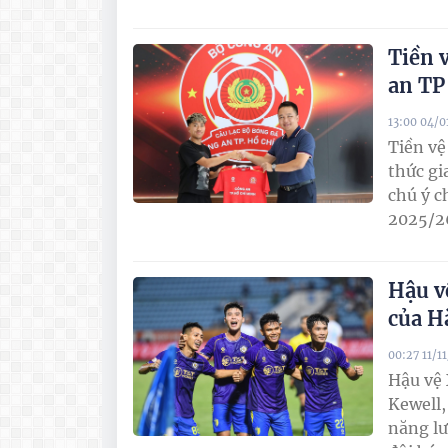
Tiền 
an T
13:00 04/0
Tiền vệ
thức gi
chú ý c
2025/2
Hậu v
của H
00:27 11/1
Hậu vệ 
Kewell,
năng lư