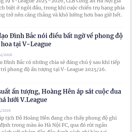
ng 19 V-League 2025–2026, CLB Công an Hà Nội gia
ch biệt ở ngôi đầu, trong khi cuộc chiến trụ hạng phía
ng trở nên căng thẳng và khó lường hơn bao giờ hết.
đạo Đình Bắc nói điều bất ngờ về phong độ
 hoa tại V-League
04/2026
o Đình Bắc có những chia sẻ đáng chú ý sau khi tiếp
 trì phong độ ấn tượng tại V-League 2025/26.
suất ấn tượng, Hoàng Hên áp sát cuộc đua
há lưới V.League
4/2026
ập tịch Đỗ Hoàng Hên đang cho thấy phong độ ghi
định trong màu áo Hà Nội FC, qua đó rút ngắn