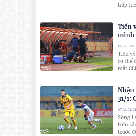
tiếp tụ
Tiền 
mình 
12:32 04/
Tiền v
cơ thể 
mắt CL
Nhận 
31/1: 
07:34 31/0
Sông La
trên sâ
trước đ