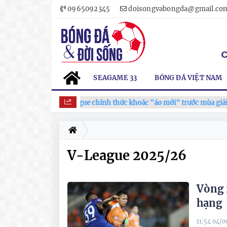
0965092345
doisongvabongda@gmail.co
SEAGAME 33
BÓNG ĐÁ VIỆT NAM
V.League chính thức khoác "áo mới" trước mùa giải 2026-
V-League 2025/26
Vòng 
hạng
11:54 04/