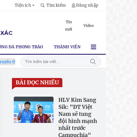
Tiện ích
Tìm kiếm
Đăng nhập
Tin
Video
mới
ÓNG ĐÁ PHONG TRÀO
THÀNH VIÊN
ống lần thứ VI
HLV Kim Sang Sik: "ĐT Việt Nam sẽ tung đội 
BÀI ĐỌC NHIỀU
HLV Kim Sang
Sik: "ĐT Việt
Nam sẽ tung
đội hình mạnh
nhất trước
Campuchia"