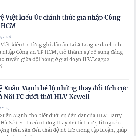
vệ Việt kiều Úc chính thức gia nhập Công
P HCM
1/2026
 Việt kiều Úc từng ghi dấu ấn tại A.League đã chính
a nhập Công an TP HCM, trở thành sự bổ sung đáng
ho tuyến giữa đội bóng ở giai đoạn II V.League
6.
ệ Xuân Mạnh hé lộ những thay đổi tích cực
à Nội FC dưới thời HLV Kewell
1/2025
Xuân Mạnh cho biết dưới sự dẫn dắt của HLV Harry
 Hà Nội FC đã có những thay đổi tích cực, từ nguồn
ợng trên sân đến thái độ nỗ lực trong tập luyện, giúp