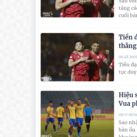
Sau vò
tăng cá
cuối bả
Tiền 
thăng
06:48 20/
Tiền đạ
tục duy
Hiệu 
Vua p
09:17 18/0
Sao nh
bàn ổn 