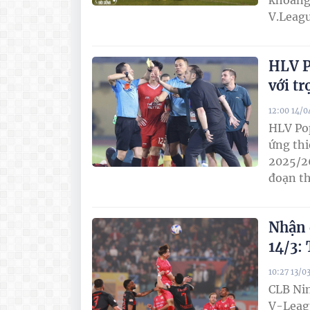
khoảng 
V.Leag
HLV P
với tr
12:00 14/
HLV Pop
ứng thi
2025/26
đoạn th
Nhận 
14/3:
10:27 13/0
CLB Nin
V-Leagu