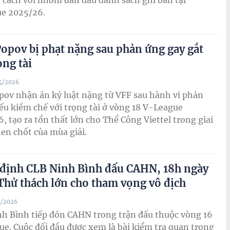
cách với nhóm dẫn đầu danh sách ghi bàn tại
ue 2025/26.
opov bị phạt nặng sau phản ứng gay gắt
ọng tài
04/2026
ov nhận án kỷ luật nặng từ VFF sau hành vi phản
ếu kiềm chế với trọng tài ở vòng 18 V-League
, tạo ra tổn thất lớn cho Thể Công Viettel trong giai
en chốt của mùa giải.
định CLB Ninh Bình đấu CAHN, 18h ngày
 Thử thách lớn cho tham vọng vô địch
3/2026
h Bình tiếp đón CAHN trong trận đấu thuộc vòng 16
e. Cuộc đối đầu được xem là bài kiểm tra quan trọng