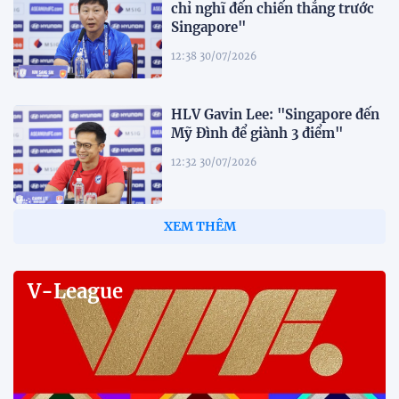
chỉ nghĩ đến chiến thắng trước
Singapore"
12:38 30/07/2026
HLV Gavin Lee: "Singapore đến
Mỹ Đình để giành 3 điểm"
12:32 30/07/2026
Tiền đạo Đình Bắc: "Chỉ cần đội
tuyển thắng, tôi ghi bàn hay
không đều hạnh phúc"
12:20 30/07/2026
Phóng viên Singapore bất ngờ
xuất hiện tại sân tập để theo dõi