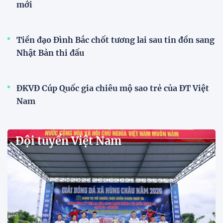
15:34 28/07/2026
Đội tuyển Việt Nam được tiếp
thêm sức mạnh trước trận gặp
Singapore
11:22 28/07/2026
Mở bán vé trực tiếp trận sân
nhà đầu tiên của ĐT Việt Nam
tại ASEAN Cup 2026
17:17 27/07/2026
XSKT Đắk Lắk viết nên lịch sử
với chức vô địch VPL-S7
20:58 26/07/2026