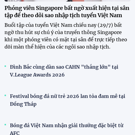
CLB Sông Lam Nghệ An chính thức có nhà tài trợ
mới
Tiền đạo Đình Bắc chốt tương lai sau tin đồn sang
Nhật Bản thi đấu
ĐKVĐ Cúp Quốc gia chiêu mộ sao trẻ của ĐT Việt
Nam
Đội tuyển Việt Nam