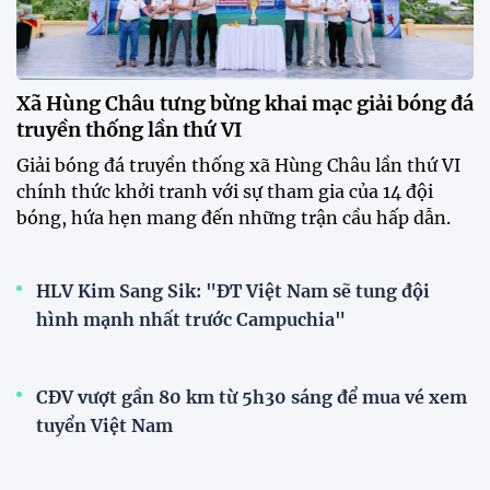
Tài Lộc trở lại, ĐT Việt Nam
"khổ luyện" dưới nắng gắt tại
Hà Nội
12:12 26/07/2026
HLV Kim Sang-sik: "Tuyển Việt
Nam sẽ mang sự tự tin này vào
trận gặp Singapore"
23:26 24/07/2026
XEM THÊM
V-League