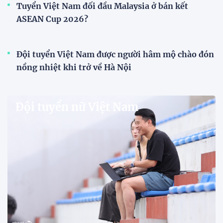
V.League chính thức khoác "áo mới" trước mùa
giải 2026-2027
VPF chính thức ra mắt bộ nhận diện thương hiệu và
slogan mới cho hệ thống các giải bóng đá chuyên
nghiệp quốc gia, mở ra diện mạo mới cho V.League
trước mùa giải 2026-2027.
HLV Văn Sỹ Sơn: "Tôi đặt bút ký bằng niềm tin và
khát vọng"