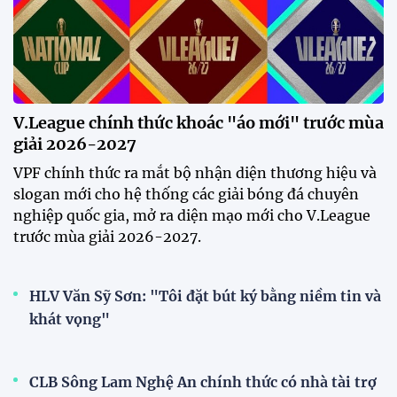
sao nhập tịch tuyển Việt Nam
20:19 29/07/2026
Đội tuyển Việt Nam chạm trán
Thái Lan tại Division 1 FIFA
ASEAN Cup 2026
15:00 29/07/2026
Dàn sao U23 Việt Nam hội quân
trong mưa, sẵn sàng cho chiến
dịch ASIAD 2026
11:28 29/07/2026
Dàn sao U23 Việt Nam hội quân,
sẵn sàng chinh phục ASIAD
2026