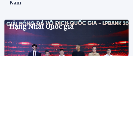
V.League Awards 2026
Tiền đạo Đình Bắc cùng các đồng đội tại CLB Công
an Hà Nội được xướng tên ở hàng loạt hạng mục
quan trọng tại V.League Awards 2026 sau mùa giải
thành công rực rỡ.
Đánh bại Ninh Bình, Công an TPHCM giành ngôi
vô địch Cúp Quốc gia 2025/26
Năm 2025: Cột mốc thăng hoa của các đội tuyển
bóng đá Việt Nam
Tiền đạo Việt kiều Anh chính thức đi vào lịch sử
bóng đá Việt Nam