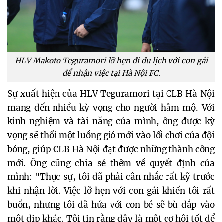
HLV Makoto Teguramori lỡ hẹn đi du lịch với con gái
để nhận việc tại Hà Nội FC.
Sự xuất hiện của HLV Teguramori tại CLB Hà Nội
mang đến nhiều kỳ vọng cho người hâm mộ. Với
kinh nghiệm và tài năng của mình, ông được kỳ
vọng sẽ thổi một luồng gió mới vào lối chơi của đội
bóng, giúp CLB Hà Nội đạt được những thành công
mới. Ông cũng chia sẻ thêm về quyết định của
mình: "Thực sự, tôi đã phải cân nhắc rất kỹ trước
khi nhận lời. Việc lỡ hẹn với con gái khiến tôi rất
buồn, nhưng tôi đã hứa với con bé sẽ bù đắp vào
một dịp khác. Tôi tin rằng đây là một cơ hội tốt để