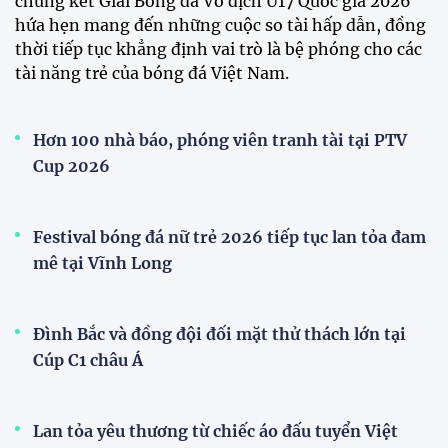
V.League Awards 2026
Loạt cầu thủ U19 Việt Nam thi tốt nghiệp THPT
ngay sau giải Đông Nam Á
Cúp Quốc gia
Đình Bắc cùng dàn sao CAHN "thắng lớn" tại