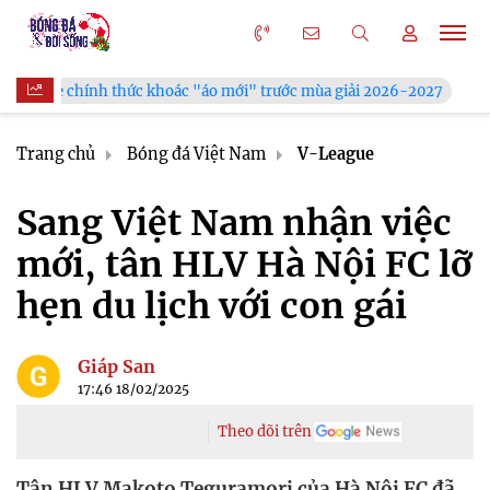
hoác "áo mới" trước mùa giải 2026-2027
Xã Hùng Châu tưng b
Trang chủ
Bóng đá Việt Nam
V-League
Sang Việt Nam nhận việc
mới, tân HLV Hà Nội FC lỡ
hẹn du lịch với con gái
Giáp San
17:46 18/02/2025
Theo dõi trên
Tân HLV Makoto Teguramori của Hà Nội FC đã