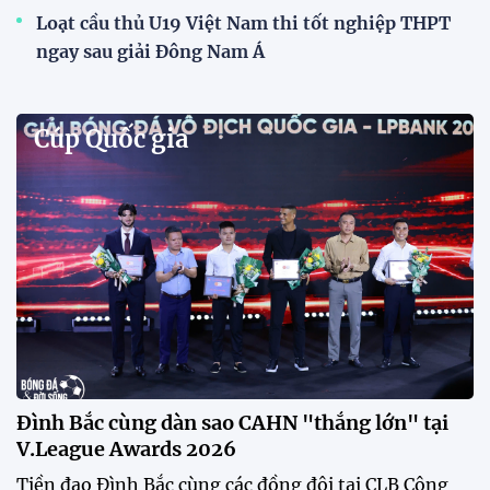
Phóng viên Singapore bất ngờ xuất hiện tại sân
tập để theo dõi sao nhập tịch tuyển Việt Nam
Buổi tập của tuyển Việt Nam chiều nay (29/7) bất
ngờ thu hút sự chú ý của truyền thông Singapore
khi một phóng viên có mặt tại sân để trực tiếp theo
dõi màn thể hiện của các ngôi sao nhập tịch.
Đình Bắc cùng dàn sao CAHN "thắng lớn" tại
V.League Awards 2026
Festival bóng đá nữ trẻ 2026 lan tỏa đam mê tại
Đồng Tháp