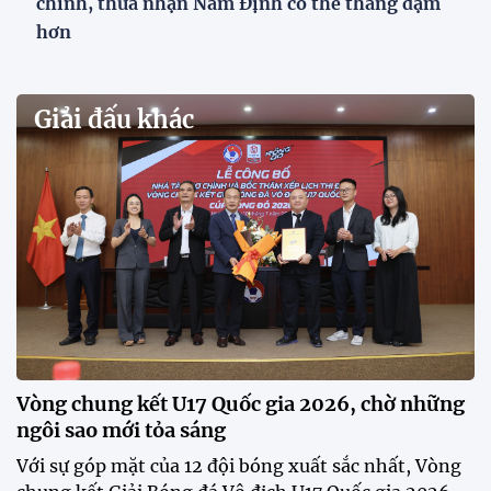
VCK U21 Quốc gia – Cúp FPT Play 2026: Hứa
hẹn nhiều cuộc so tài hấp dẫn
Quy tụ 12 đội bóng trẻ hàng đầu cả nước, VCK U21
Quốc gia – Cúp FPT Play 2026 hứa hẹn tạo nên cuộc
đua sôi động, đồng thời là bệ phóng cho những
gương mặt triển vọng của bóng đá Việt Nam.
Khai mạc chương trình tuyển sinh, phát hiện tài
năng bóng đá nữ
ĐKVĐ Cúp Quốc gia chiêu mộ sao trẻ của ĐT Việt
Nam
Đình Bắc cùng dàn sao CAHN "thắng lớn" tại