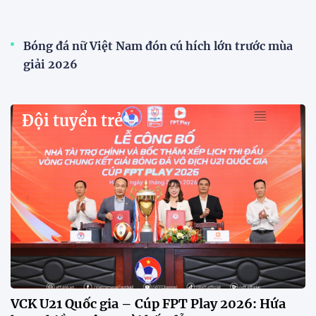
Xã Hùng Châu tưng bừng khai mạc giải bóng đá
truyền thống lần thứ VI
Giải bóng đá truyền thống xã Hùng Châu lần thứ VI
chính thức khởi tranh với sự tham gia của 14 đội
bóng, hứa hẹn mang đến những trận cầu hấp dẫn.
HLV Kim Sang Sik: "ĐT Việt Nam sẽ tung đội
hình mạnh nhất trước Campuchia"
CĐV vượt gần 80 km từ 5h30 sáng để mua vé xem