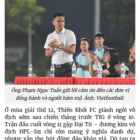
Ông Phạm Ngọc Tuấn gửi lời cảm ơn đến các đơn vị
đồng hành và người hâm mộ. Ảnh: Vietfootball.
Ở mùa giải thứ 12, Thiên Khôi FC giành ngôi vô 
địch sớm sau chiến thắng trước TIG ở vòng 10. 
Trận đấu cuối vòng 11 gặp Đại Từ – đương kim vô 
địch HPL-S11 chỉ còn mang ý nghĩa danh dự, 
nhưng vẫn thu hút đông đảo khán giả. Dù tạo ra 