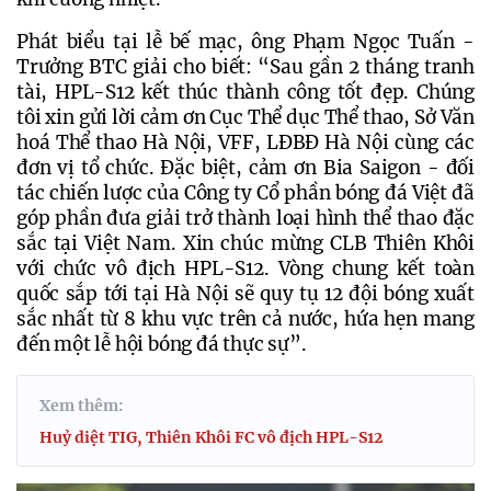
Phát biểu tại lễ bế mạc, ông Phạm Ngọc Tuấn - 
Trưởng BTC giải cho biết: “Sau gần 2 tháng tranh 
tài, HPL-S12 kết thúc thành công tốt đẹp. Chúng 
tôi xin gửi lời cảm ơn Cục Thể dục Thể thao, Sở Văn 
hoá Thể thao Hà Nội, VFF, LĐBĐ Hà Nội cùng các 
đơn vị tổ chức. Đặc biệt, cảm ơn Bia Saigon - đối 
tác chiến lược của Công ty Cổ phần bóng đá Việt đã 
góp phần đưa giải trở thành loại hình thể thao đặc 
sắc tại Việt Nam. Xin chúc mừng CLB Thiên Khôi 
với chức vô địch HPL-S12. Vòng chung kết toàn 
quốc sắp tới tại Hà Nội sẽ quy tụ 12 đội bóng xuất 
sắc nhất từ 8 khu vực trên cả nước, hứa hẹn mang 
đến một lễ hội bóng đá thực sự”.
Xem thêm:
Huỷ diệt TIG, Thiên Khôi FC vô địch HPL-S12