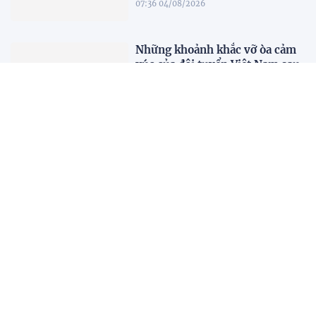
07:36 04/08/2026
Những khoảnh khắc vỡ òa cảm
xúc của đội tuyển Việt Nam sau
chiến thắng trước Indonesia
00:00 04/08/2026
HLV Kim Sang-sik: "Tôi ném
chiếc áo trắng đó đi rồi"
23:21 03/08/2026
Đội tuyển Việt Nam bùng nổ
trên sân khách, thắng đậm
Indonesia
22:54 03/08/2026