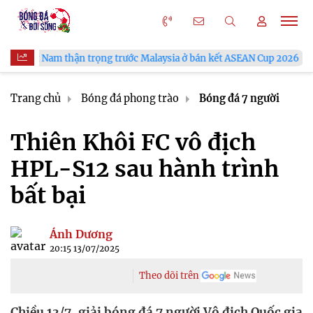
 trước Malaysia ở bán kết ASEAN Cup 2026
VFF công bố lịch b
Trang chủ
Bóng đá phong trào
Bóng đá 7 người
Thiên Khôi FC vô địch
HPL-S12 sau hành trình
bất bại
Ánh Dương
20:15 13/07/2025
Theo dõi trên
Chiều 13/7, giải bóng đá 7 người Vô địch Quốc gia