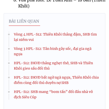
Vua phá lưới: Lê Tuấn Anh – 18 bàn (Thiên 
Khôi)
BÀI LIÊN QUAN
Vòng 4 HPL-S12: Thiên Khôi thắng đậm, SHB tìm
lại niềm vui
Vòng 3 HPL-S12: Tân binh gây sốc, đại gia ngã
ngựa
HPL-S12: ĐKVĐ thắng nghẹt thở, SHB và Thiên
Khôi gieo sầu đối thủ
HPL-S12: ĐKVĐ bất ngờ ngã ngựa, Thiên Khôi chia
điểm cùng đối thủ duyên nợ SHB
HPL-S12: SHB mang “bom tấn” đối đầu nhà vô
địch Siêu Cúp