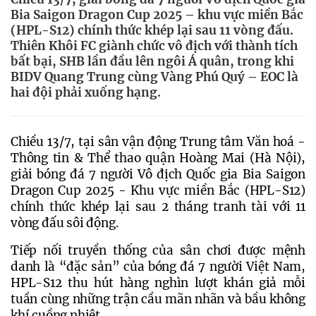
Bia Saigon Dragon Cup 2025 – khu vực miền Bắc
(HPL-S12) chính thức khép lại sau 11 vòng đấu.
Thiên Khôi FC giành chức vô địch với thành tích
bất bại, SHB lần đầu lên ngôi Á quân, trong khi
BIDV Quang Trung cùng Vàng Phú Quý – EOC là
hai đội phải xuống hạng.
Chiều 13/7, tại sân vận động Trung tâm Văn hoá - 
Thông tin & Thể thao quận Hoàng Mai (Hà Nội), 
giải bóng đá 7 người Vô địch Quốc gia Bia Saigon 
Dragon Cup 2025 - Khu vực miền Bắc (HPL-S12) 
chính thức khép lại sau 2 tháng tranh tài với 11 
vòng đấu sôi động.
Tiếp nối truyền thống của sân chơi được mệnh 
danh là “đặc sản” của bóng đá 7 người Việt Nam, 
HPL-S12 thu hút hàng nghìn lượt khán giả mỗi 
tuần cùng những trận cầu mãn nhãn và bầu không 
khí cuồng nhiệt.