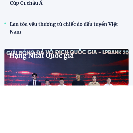
Đình Bắc cùng dàn sao CAHN "thắng lớn" tại
V.League Awards 2026
Tiền đạo Đình Bắc cùng các đồng đội tại CLB Công
an Hà Nội được xướng tên ở hàng loạt hạng mục
quan trọng tại V.League Awards 2026 sau mùa giải
thành công rực rỡ.
Đánh bại Ninh Bình, Công an TPHCM giành ngôi
vô địch Cúp Quốc gia 2025/26
Năm 2025: Cột mốc thăng hoa của các đội tuyển
bóng đá Việt Nam