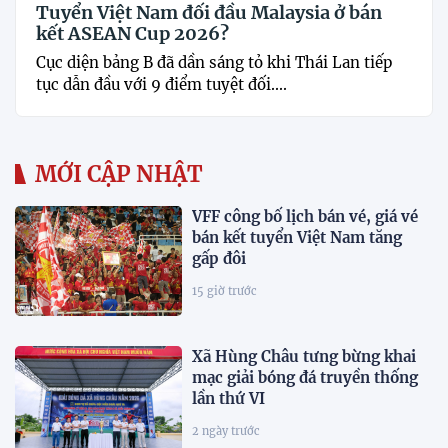
Tuyển Việt Nam đối đầu Malaysia ở bán
kết ASEAN Cup 2026?
Cục diện bảng B đã dần sáng tỏ khi Thái Lan tiếp
tục dẫn đầu với 9 điểm tuyệt đối....
MỚI CẬP NHẬT
VFF công bố lịch bán vé, giá vé
bán kết tuyển Việt Nam tăng
gấp đôi
15 giờ trước
Xã Hùng Châu tưng bừng khai
mạc giải bóng đá truyền thống
lần thứ VI
2 ngày trước