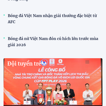
VFF công bố lịch bán vé, giá vé bán kết tuyển
Việt Nam tăng gấp đôi
Sau khi tuyển Việt Nam giành ngôi nhất bảng A và
vào bán kết ASEAN Cup 2026, VFF đã công bố thời
gian mở bán vé trận lượt về trên sân Mỹ Đình, với
mức giá tăng gấp đôi so với vòng bảng.
Xã Hùng Châu tưng bừng khai mạc giải bóng đá