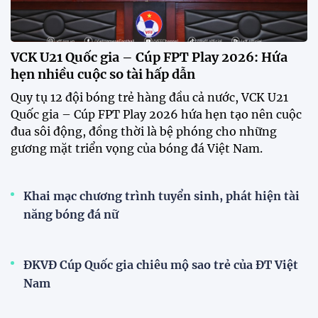
truyền thống lần thứ VI
HLV Kim Sang Sik: "ĐT Việt Nam sẽ tung đội
hình mạnh nhất trước Campuchia"
CĐV vượt gần 80 km từ 5h30 sáng để mua vé xem
tuyển Việt Nam
Tuyển Việt Nam đối đầu Malaysia ở bán kết
ASEAN Cup 2026?
Đội tuyển nữ Việt Nam