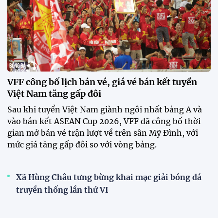
nhà đầu tiên của ĐT Việt Nam
tại ASEAN Cup 2026
17:17 27/07/2026
XSKT Đắk Lắk viết nên lịch sử
với chức vô địch VPL-S7
20:58 26/07/2026
Tài Lộc trở lại, ĐT Việt Nam
"khổ luyện" dưới nắng gắt tại
Hà Nội
12:12 26/07/2026
XEM THÊM