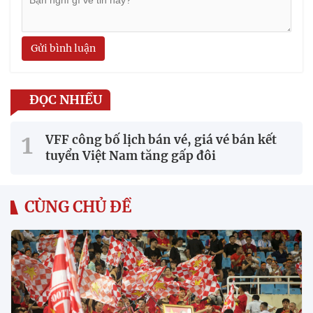
Gửi bình luận
ĐỌC NHIỀU
VFF công bố lịch bán vé, giá vé bán kết
tuyển Việt Nam tăng gấp đôi
CÙNG CHỦ ĐỀ