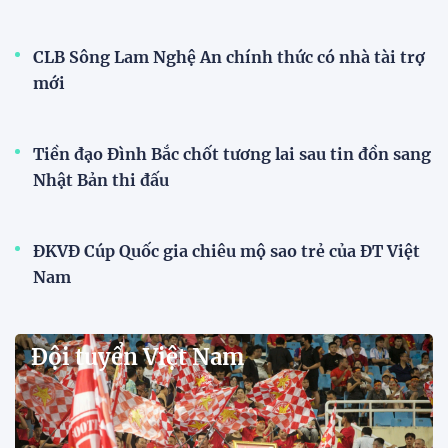
Dàn sao U23 Việt Nam hội quân
trong mưa, sẵn sàng cho chiến
dịch ASIAD 2026
11:28 29/07/2026
Dàn sao U23 Việt Nam hội quân,
sẵn sàng chinh phục ASIAD
2026
15:34 28/07/2026
Đội tuyển Việt Nam được tiếp
thêm sức mạnh trước trận gặp
Singapore
11:22 28/07/2026
Mở bán vé trực tiếp trận sân