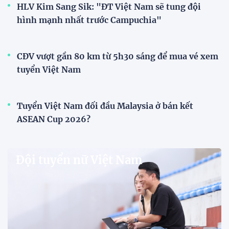
V-League
V.League chính thức khoác "áo mới" trước mùa
giải 2026-2027
VPF chính thức ra mắt bộ nhận diện thương hiệu và
slogan mới cho hệ thống các giải bóng đá chuyên
nghiệp quốc gia, mở ra diện mạo mới cho V.League
trước mùa giải 2026-2027.