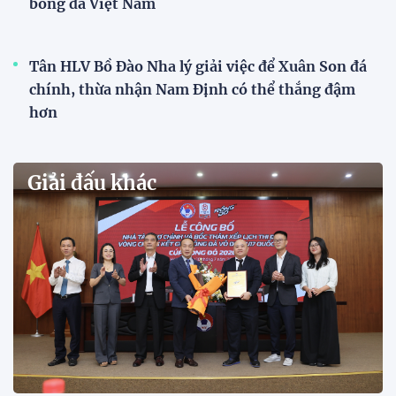
VCK U21 Quốc gia – Cúp FPT Play 2026: Hứa
hẹn nhiều cuộc so tài hấp dẫn
Quy tụ 12 đội bóng trẻ hàng đầu cả nước, VCK U21
Quốc gia – Cúp FPT Play 2026 hứa hẹn tạo nên cuộc
đua sôi động, đồng thời là bệ phóng cho những
gương mặt triển vọng của bóng đá Việt Nam.
Khai mạc chương trình tuyển sinh, phát hiện tài
năng bóng đá nữ
ĐKVĐ Cúp Quốc gia chiêu mộ sao trẻ của ĐT Việt