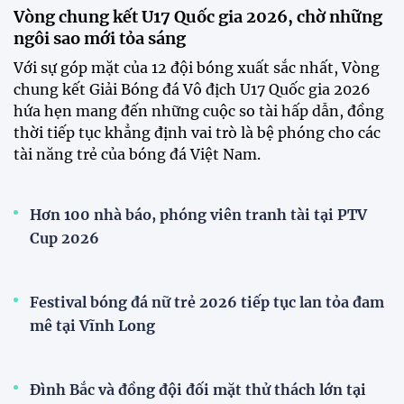
Nam
Đình Bắc cùng dàn sao CAHN "thắng lớn" tại
V.League Awards 2026
Loạt cầu thủ U19 Việt Nam thi tốt nghiệp THPT
ngay sau giải Đông Nam Á
Cúp Quốc gia