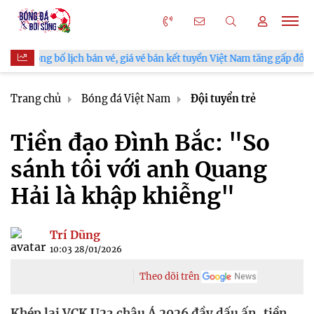
é, giá vé bán kết tuyển Việt Nam tăng gấp đôi
V.League chính 
Trang chủ
Bóng đá Việt Nam
Đội tuyển trẻ
Tiền đạo Đình Bắc: "So
sánh tôi với anh Quang
Hải là khập khiễng"
Trí Dũng
10:03 28/01/2026
Theo dõi trên
Khép lại VCK U23 châu Á 2026 đầy dấu ấn, tiền