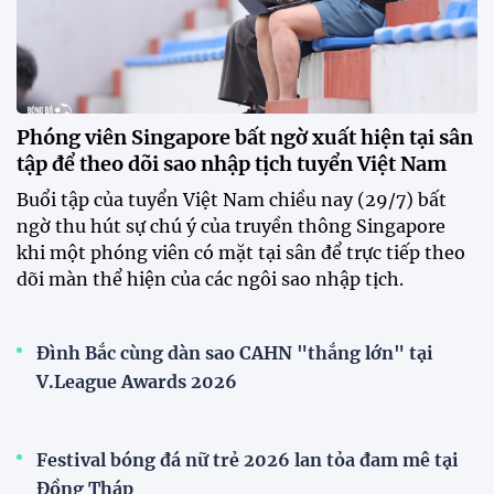
HLV Văn Sỹ Sơn: "Tôi đặt bút ký bằng niềm tin và
khát vọng"
CLB Sông Lam Nghệ An chính thức có nhà tài trợ
mới
Tiền đạo Đình Bắc chốt tương lai sau tin đồn sang
Nhật Bản thi đấu
ĐKVĐ Cúp Quốc gia chiêu mộ sao trẻ của ĐT Việt
Nam
Đội tuyển Việt Nam