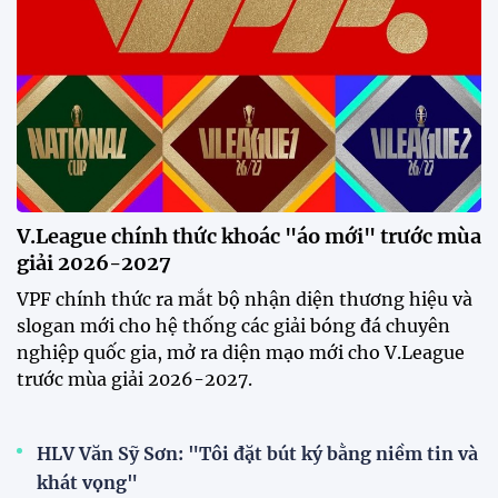
Tiền đạo Đình Bắc: "Chỉ cần đội
tuyển thắng, tôi ghi bàn hay
không đều hạnh phúc"
12:20 30/07/2026
Phóng viên Singapore bất ngờ
xuất hiện tại sân tập để theo dõi
sao nhập tịch tuyển Việt Nam
20:19 29/07/2026
Đội tuyển Việt Nam chạm trán
Thái Lan tại Division 1 FIFA
ASEAN Cup 2026
15:00 29/07/2026