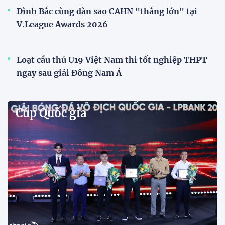
Phóng viên Singapore bất ngờ xuất hiện tại sân
tập để theo dõi sao nhập tịch tuyển Việt Nam
Buổi tập của tuyển Việt Nam chiều nay (29/7) bất
ngờ thu hút sự chú ý của truyền thông Singapore
khi một phóng viên có mặt tại sân để trực tiếp theo
dõi màn thể hiện của các ngôi sao nhập tịch.
Đình Bắc cùng dàn sao CAHN "thắng lớn" tại
V.League Awards 2026