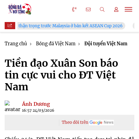
 trước Malaysia ở bán kết ASEAN Cup 2026
VFF công bố lịch b
Trang chủ
Bóng đá Việt Nam
Đội tuyển Việt Nam
Tiền đạo Xuân Son báo
tin cực vui cho ĐT Việt
Nam
Ánh Dương
16:57 24/03/2026
Theo dõi trên