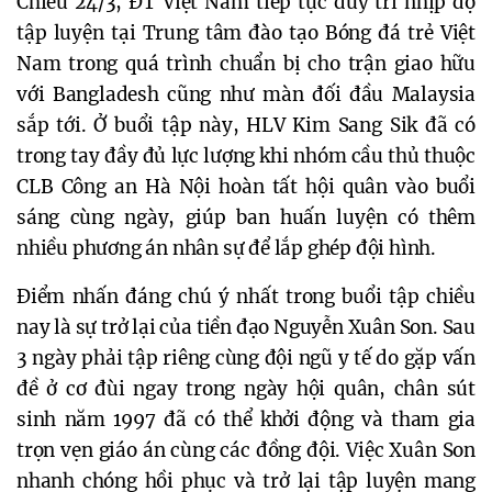
Chiều 24/3, ĐT Việt Nam tiếp tục duy trì nhịp độ
tập luyện tại Trung tâm đào tạo Bóng đá trẻ Việt
Nam trong quá trình chuẩn bị cho trận giao hữu
với Bangladesh cũng như màn đối đầu Malaysia
sắp tới. Ở buổi tập này, HLV Kim Sang Sik đã có
trong tay đầy đủ lực lượng khi nhóm cầu thủ thuộc
CLB Công an Hà Nội hoàn tất hội quân vào buổi
sáng cùng ngày, giúp ban huấn luyện có thêm
nhiều phương án nhân sự để lắp ghép đội hình.
Điểm nhấn đáng chú ý nhất trong buổi tập chiều
nay là sự trở lại của tiền đạo Nguyễn Xuân Son. Sau
3 ngày phải tập riêng cùng đội ngũ y tế do gặp vấn
đề ở cơ đùi ngay trong ngày hội quân, chân sút
sinh năm 1997 đã có thể khởi động và tham gia
trọn vẹn giáo án cùng các đồng đội. Việc Xuân Son
nhanh chóng hồi phục và trở lại tập luyện mang