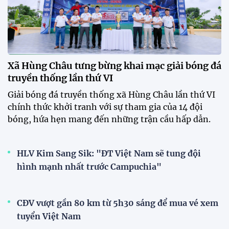
Tài Lộc trở lại, ĐT Việt Nam
"khổ luyện" dưới nắng gắt tại
Hà Nội
12:12 26/07/2026
HLV Kim Sang-sik: "Tuyển Việt
Nam sẽ mang sự tự tin này vào
trận gặp Singapore"
23:26 24/07/2026
XEM THÊM
V-League