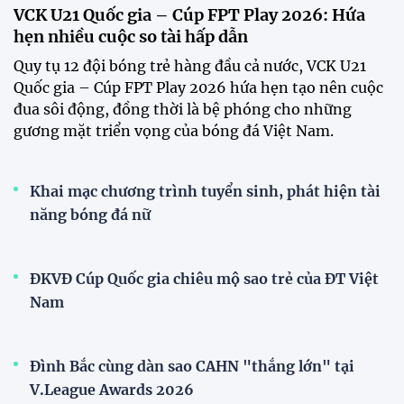
CĐV vượt gần 80 km từ 5h30 sáng để mua vé xem
tuyển Việt Nam
Tuyển Việt Nam đối đầu Malaysia ở bán kết
ASEAN Cup 2026?
Đội tuyển Việt Nam được người hâm mộ chào đón
nồng nhiệt khi trở về Hà Nội
Đội tuyển nữ Việt Nam