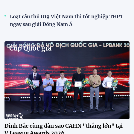
Phóng viên Singapore bất ngờ xuất hiện tại sân
tập để theo dõi sao nhập tịch tuyển Việt Nam
Buổi tập của tuyển Việt Nam chiều nay (29/7) bất
ngờ thu hút sự chú ý của truyền thông Singapore
khi một phóng viên có mặt tại sân để trực tiếp theo
dõi màn thể hiện của các ngôi sao nhập tịch.
Đình Bắc cùng dàn sao CAHN "thắng lớn" tại
V.League Awards 2026
Festival bóng đá nữ trẻ 2026 lan tỏa đam mê tại
Đồng Tháp