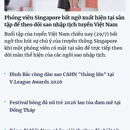
khát vọng"
CLB Sông Lam Nghệ An chính thức có nhà tài trợ
mới
Tiền đạo Đình Bắc chốt tương lai sau tin đồn sang
Nhật Bản thi đấu
ĐKVĐ Cúp Quốc gia chiêu mộ sao trẻ của ĐT Việt
Nam
Đội tuyển Việt Nam