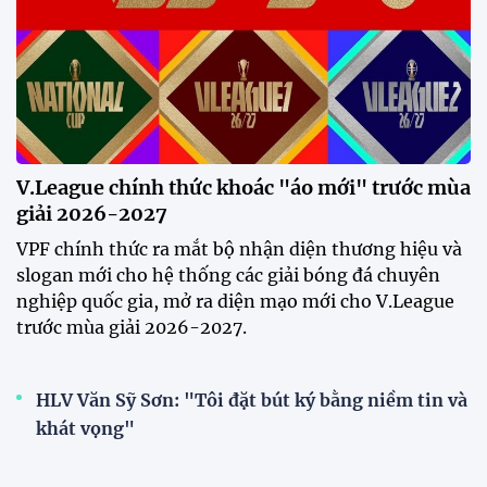
xuất hiện tại sân tập để theo dõi
sao nhập tịch tuyển Việt Nam
20:19 29/07/2026
Đội tuyển Việt Nam chạm trán
Thái Lan tại Division 1 FIFA
ASEAN Cup 2026
15:00 29/07/2026
Dàn sao U23 Việt Nam hội quân
trong mưa, sẵn sàng cho chiến
dịch ASIAD 2026
11:28 29/07/2026
Dàn sao U23 Việt Nam hội quân,
sẵn sàng chinh phục ASIAD