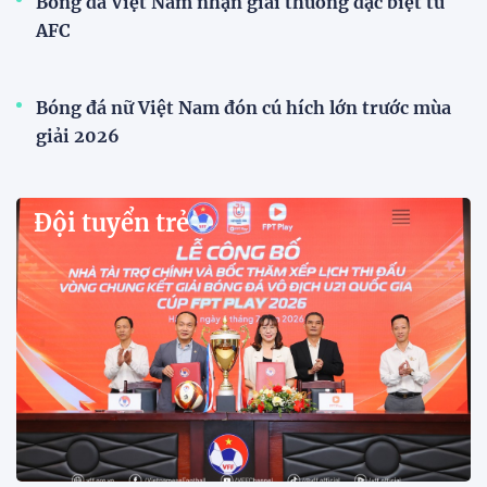
Xã Hùng Châu tưng bừng khai mạc giải bóng đá
truyền thống lần thứ VI
Giải bóng đá truyền thống xã Hùng Châu lần thứ VI
chính thức khởi tranh với sự tham gia của 14 đội
bóng, hứa hẹn mang đến những trận cầu hấp dẫn.
HLV Kim Sang Sik: "ĐT Việt Nam sẽ tung đội
hình mạnh nhất trước Campuchia"