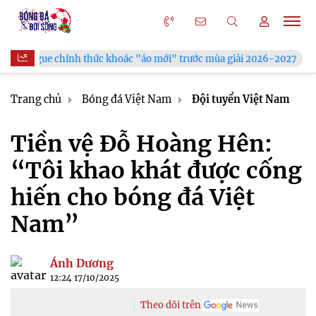
h thức khoác "áo mới" trước mùa giải 2026-2027
Xã Hùng Châ
Trang chủ
Bóng đá Việt Nam
Đội tuyển Việt Nam
Tiền vệ Đỗ Hoàng Hên:
“Tôi khao khát được cống
hiến cho bóng đá Việt
Nam”
Ánh Dương
12:24 17/10/2025
Theo dõi trên