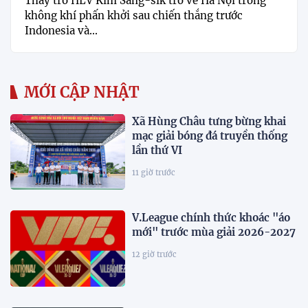
Thầy trò HLV Kim Sang-sik trở về Hà Nội trong
không khí phấn khởi sau chiến thắng trước
Indonesia và...
MỚI CẬP NHẬT
Xã Hùng Châu tưng bừng khai
mạc giải bóng đá truyền thống
lần thứ VI
11 giờ trước
V.League chính thức khoác "áo
mới" trước mùa giải 2026-2027
12 giờ trước