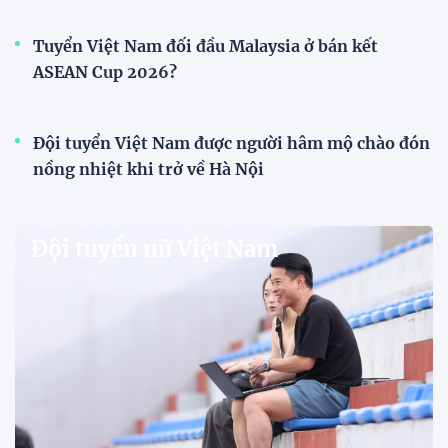
V.League chính thức khoác "áo mới" trước mùa
giải 2026-2027
VPF chính thức ra mắt bộ nhận diện thương hiệu và
slogan mới cho hệ thống các giải bóng đá chuyên
nghiệp quốc gia, mở ra diện mạo mới cho V.League
trước mùa giải 2026-2027.
HLV Văn Sỹ Sơn: "Tôi đặt bút ký bằng niềm tin và