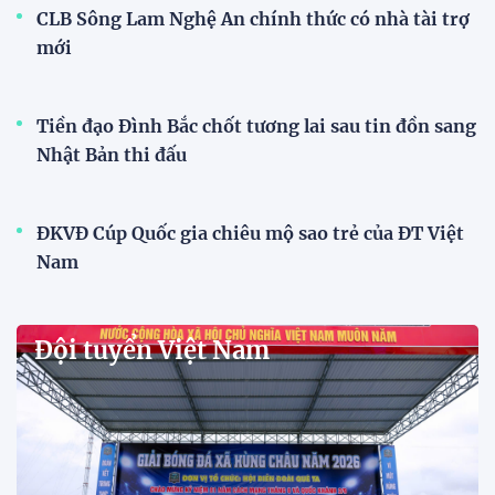
2026
15:34 28/07/2026
Đội tuyển Việt Nam được tiếp
thêm sức mạnh trước trận gặp
Singapore
11:22 28/07/2026
Mở bán vé trực tiếp trận sân
nhà đầu tiên của ĐT Việt Nam
tại ASEAN Cup 2026
17:17 27/07/2026
XSKT Đắk Lắk viết nên lịch sử
với chức vô địch VPL-S7
20:58 26/07/2026