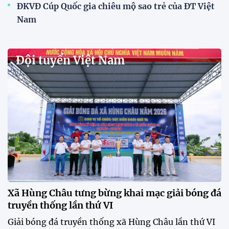
Mở bán vé trực tiếp trận sân
nhà đầu tiên của ĐT Việt Nam
tại ASEAN Cup 2026
17:17 27/07/2026
XSKT Đắk Lắk viết nên lịch sử
với chức vô địch VPL-S7
20:58 26/07/2026
Tài Lộc trở lại, ĐT Việt Nam
"khổ luyện" dưới nắng gắt tại
Hà Nội
12:12 26/07/2026