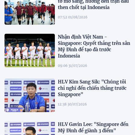
tờ mờ sáng, hướng đến trận đấu
then chốt tại Indonesia
07:52 01/08/2026
Nhận định Việt Nam -
Singapore: Quyết thắng trên sân
Mỹ Đình để tạo đà trước
Indonesia
09:06 31/07/2026
HLV Kim Sang Sik: "Chúng tôi
chỉ nghĩ đến chiến thắng trước
Singapore"
12:38 30/07/2026
HLV Gavin Lee: "Singapore đến
Mỹ Đình để giành 3 điểm"