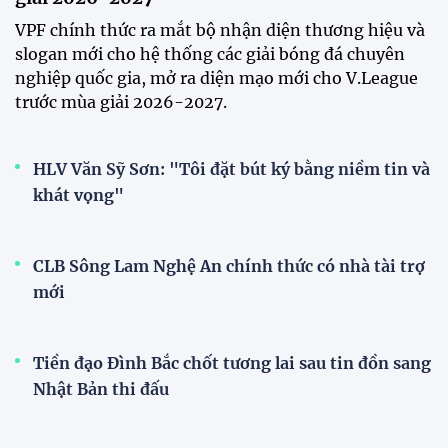
15:00 29/07/2026
Dàn sao U23 Việt Nam hội quân
trong mưa, sẵn sàng cho chiến
dịch ASIAD 2026
11:28 29/07/2026
Dàn sao U23 Việt Nam hội quân,
sẵn sàng chinh phục ASIAD
2026
15:34 28/07/2026
Đội tuyển Việt Nam được tiếp
thêm sức mạnh trước trận gặp
Singapore
11:22 28/07/2026