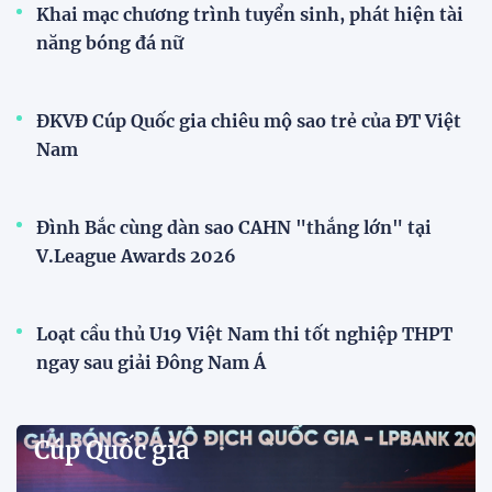
Đội tuyển Việt Nam được người hâm mộ chào đón
nồng nhiệt khi trở về Hà Nội
Đội tuyển nữ Việt Nam
Phóng viên Singapore bất ngờ xuất hiện tại sân
tập để theo dõi sao nhập tịch tuyển Việt Nam
Buổi tập của tuyển Việt Nam chiều nay (29/7) bất