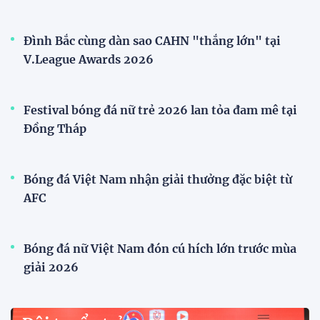
Nhật Bản thi đấu
ĐKVĐ Cúp Quốc gia chiêu mộ sao trẻ của ĐT Việt
Nam
Đội tuyển Việt Nam
Xã Hùng Châu tưng bừng khai mạc giải bóng đá