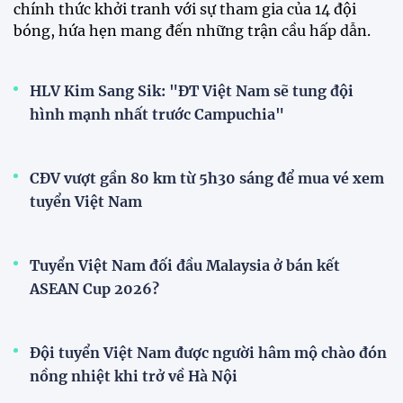
HLV Kim Sang-sik: "Tuyển Việt
Nam sẽ mang sự tự tin này vào
trận gặp Singapore"
23:26 24/07/2026
XEM THÊM
V-League