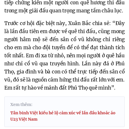
tiếp chứng kiến một người con quê hương thi đấu 
trong một giải đấu quan trọng mang tầm châu lục.
Trước cơ hội đặc biệt này, Xuân Bắc chia sẻ: “Đây 
là lần đầu tiên em được về quê thi đấu, cũng mong 
người hâm mộ sẽ đến sân cổ vũ không chỉ riêng 
cho em mà cho đội tuyển để có thể đạt thành tích 
tốt nhất. Em đi xa từ nhỏ, nên mọi người ở quê hầu 
như chỉ cổ vũ qua truyền hình. Lần này đá ở Phú 
Thọ, gia đình và bà con có thể trực tiếp đến sân cổ 
vũ, đó sẽ là nguồn cảm hứng thi đấu rất lớn với em. 
Em rất tự hào về mảnh đất Phú Thọ quê mình”.
Xem thêm:
Tân binh Việt kiều hé lộ cảm xúc về lần đầu khoác áo
U23 Việt Nam