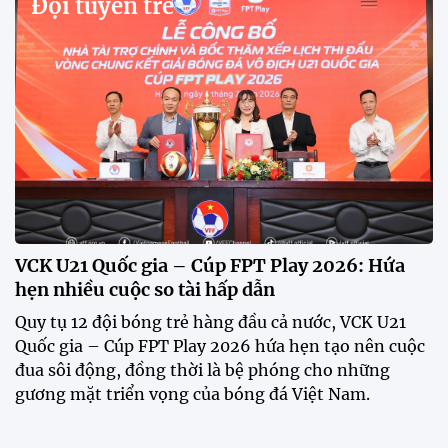
truyền thống lần thứ VI
Giải bóng đá truyền thống xã Hùng Châu lần thứ VI
chính thức khởi tranh với sự tham gia của 14 đội
bóng, hứa hẹn mang đến những trận cầu hấp dẫn.
HLV Kim Sang Sik: "ĐT Việt Nam sẽ tung đội
hình mạnh nhất trước Campuchia"
CĐV vượt gần 80 km từ 5h30 sáng để mua vé xem
tuyển Việt Nam
Tuyển Việt Nam đối đầu Malaysia ở bán kết
ASEAN Cup 2026?