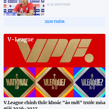
12:32 30/07/2026
Tiền đạo Đình Bắc: "Chỉ cần đội
tuyển thắng, tôi ghi bàn hay
không đều hạnh phúc"
12:20 30/07/2026
Phóng viên Singapore bất ngờ
xuất hiện tại sân tập để theo dõi
sao nhập tịch tuyển Việt Nam
20:19 29/07/2026
Đội tuyển Việt Nam chạm trán
Thái Lan tại Division 1 FIFA
ASEAN Cup 2026