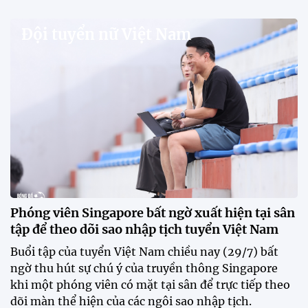
V.League chính thức khoác "áo mới" trước mùa
giải 2026-2027
VPF chính thức ra mắt bộ nhận diện thương hiệu và
slogan mới cho hệ thống các giải bóng đá chuyên
nghiệp quốc gia, mở ra diện mạo mới cho V.League
trước mùa giải 2026-2027.
HLV Văn Sỹ Sơn: "Tôi đặt bút ký bằng niềm tin và
khát vọng"
CLB Sông Lam Nghệ An chính thức có nhà tài trợ
mới
Tiền đạo Đình Bắc chốt tương lai sau tin đồn sang