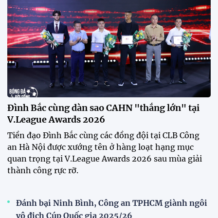
ngờ thu hút sự chú ý của truyền thông Singapore
khi một phóng viên có mặt tại sân để trực tiếp theo
dõi màn thể hiện của các ngôi sao nhập tịch.
Đình Bắc cùng dàn sao CAHN "thắng lớn" tại
V.League Awards 2026
Festival bóng đá nữ trẻ 2026 lan tỏa đam mê tại
Đồng Tháp
Bóng đá Việt Nam nhận giải thưởng đặc biệt từ
AFC
Bóng đá nữ Việt Nam đón cú hích lớn trước mùa
giải 2026