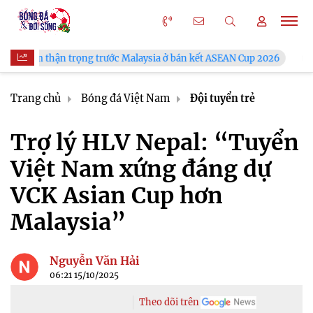
 trọng trước Malaysia ở bán kết ASEAN Cup 2026
VFF công bố 
Trang chủ
Bóng đá Việt Nam
Đội tuyển trẻ
Trợ lý HLV Nepal: “Tuyển
Việt Nam xứng đáng dự
VCK Asian Cup hơn
Malaysia”
Nguyễn Văn Hải
06:21 15/10/2025
Theo dõi trên