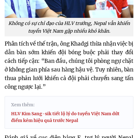
Không có sự chỉ đạo của HLV trưởng, Nepal vẫn khiến
tuyển Việt Nam gặp nhiều khó khăn.
Phân tích về thế trận, ông Khadgi thừa nhận việc bị
dẫn bàn sớm khiến đội bóng buộc phải thay đổi
cách tiếp cận: “Ban đầu, chúng tôi phòng ngự chặt
ở không gian phía sau hàng hậu vệ. Tuy nhiên, bàn
thua phản lưới khiến cả đội phải chuyển sang tấn
công ngược lại.”
Xem thêm:
HLV Kim Sang-sik tiết lộ lý do tuyển Việt Nam dứt
điểm kém hiệu quả trước Nepal
Đánh giá về cục diện bảng F, trợ lý người Nepal