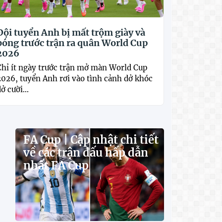
Đội tuyển Anh bị mất trộm giày và
bóng trước trận ra quân World Cup
2026
Chỉ ít ngày trước trận mở màn World Cup
2026, tuyển Anh rơi vào tình cảnh dở khóc
ở cười...
FA Cup | Cập nhật chi tiết
về các trận đấu hấp dẫn
nhất FA Cup