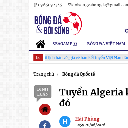
0965092345
doisongvabongda@gmail.co
SEAGAME 33
BÓNG ĐÁ VIỆT NAM
VFF công bố lịch bán vé, giá vé bán kết tuyển Việt Nam tăng gấp đô
Trang chủ
Bóng đá Quốc tế
BÌNH
Tuyển Algeria 
LUẬN
đỏ
Hải Phùng
10:59 20/06/2026