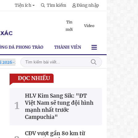
Tiện ích
Tìm kiếm
Đăng nhập
Tin
Video
mới
ÓNG ĐÁ PHONG TRÀO
THÀNH VIÊN
027
Xã Hùng Châu tưng bừng khai mạc giải bóng đá truyền thố
ĐỌC NHIỀU
HLV Kim Sang Sik: "ĐT
Việt Nam sẽ tung đội hình
mạnh nhất trước
Campuchia"
CĐV vượt gần 80 km từ