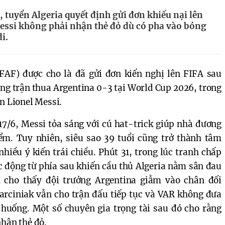
, tuyển Algeria quyết định gửi đơn khiếu nại lên
Messi không phải nhận thẻ đỏ dù có pha vào bóng
i.
FAF) được cho là đã gửi đơn kiến nghị lên FIFA sau
ong trận thua Argentina 0-3 tại World Cup 2026, trong
n Lionel Messi.
17/6, Messi tỏa sáng với cú hat-trick giúp nhà đương
ểm. Tuy nhiên, siêu sao 39 tuổi cũng trở thành tâm
iều ý kiến trái chiều. Phút 31, trong lúc tranh chấp
c động từ phía sau khiến cầu thủ Algeria nằm sân đau
 cho thấy đội trưởng Argentina giẫm vào chân đối
rciniak vẫn cho trận đấu tiếp tục và VAR không đưa
 huống. Một số chuyên gia trọng tài sau đó cho rằng
nhận thẻ đỏ.