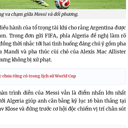
g va chạm giữa Messi và đối phương.
điều hành của tổ trọng tài khi cho rằng Argentina được
ạm. Trong đơn gửi FIFA, phía Algeria đề nghị làm rõ
 đồng thời nhắc tới hai tình huống đáng chú ý gồm pha
a Mandi và pha thúc cùi chỏ của Alexis Mac Allister
hưng không bị xử phạt.
c chưa từng có trong lịch sử World Cup
màn trình diễn của Messi vẫn là điểm nhấn lớn nhất
ưới Algeria giúp anh cân bằng kỷ lục 16 bàn thắng tại
v Klose và đứng trước cơ hội độc chiếm vị trí chân sút