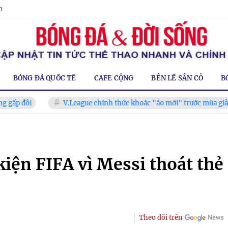
m
BÓNG ĐÁ QUỐC TẾ
CAFE CỘNG
BÊN LỀ SÂN CỎ
B
i
V.League chính thức khoác "áo mới" trước mùa giải 2026-2
kiện FIFA vì Messi thoát thẻ
Theo dõi trên