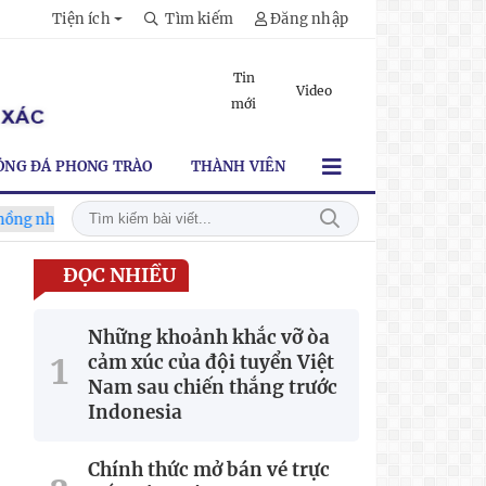
Tiện ích
Tìm kiếm
Đăng nhập
Tin
Video
mới
ÓNG ĐÁ PHONG TRÀO
THÀNH VIÊN
khi trở về Hà Nội
Đội tuyển Việt Nam rạng rỡ trở về sau chiế
ĐỌC NHIỀU
Những khoảnh khắc vỡ òa
cảm xúc của đội tuyển Việt
Nam sau chiến thắng trước
Indonesia
Chính thức mở bán vé trực