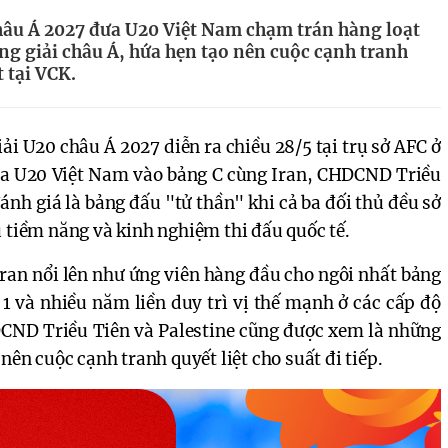
châu Á 2027 đưa U20 Việt Nam chạm trán hàng loạt
ảng giải châu Á, hứa hẹn tạo nên cuộc cạnh tranh
 tại VCK.
ải U20 châu Á 2027 diễn ra chiều 28/5 tại trụ sở AFC ở
a U20 Việt Nam vào bảng C cùng Iran, CHDCND Triều
ánh giá là bảng đấu "tử thần" khi cả ba đối thủ đều sở
u tiềm năng và kinh nghiệm thi đấu quốc tế.
Iran nổi lên như ứng viên hàng đầu cho ngôi nhất bảng
1 và nhiều năm liền duy trì vị thế mạnh ở các cấp độ
DCND Triều Tiên và Palestine cũng được xem là những
nên cuộc cạnh tranh quyết liệt cho suất đi tiếp.