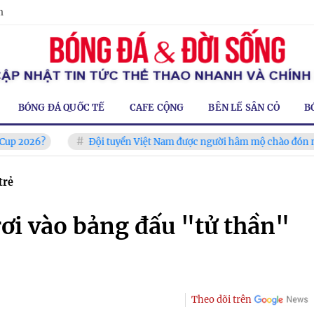
m
BÓNG ĐÁ QUỐC TẾ
CAFE CỘNG
BÊN LỀ SÂN CỎ
B
?
Đội tuyển Việt Nam được người hâm mộ chào đón nồng nhiệt 
trẻ
ơi vào bảng đấu "tử thần"
Theo dõi trên