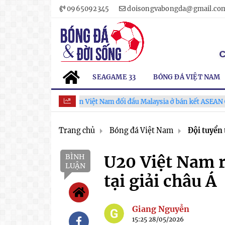
0965092345
doisongvabongda@gmail.co
SEAGAME 33
BÓNG ĐÁ VIỆT NAM
Tuyển Việt Nam đối đầu Malaysia ở bán kết ASEAN Cup 2026
Trang chủ
Bóng đá Việt Nam
Đội tuyển 
BÌNH
U20 Việt Nam r
LUẬN
tại giải châu Á
Giang Nguyễn
15:25 28/05/2026