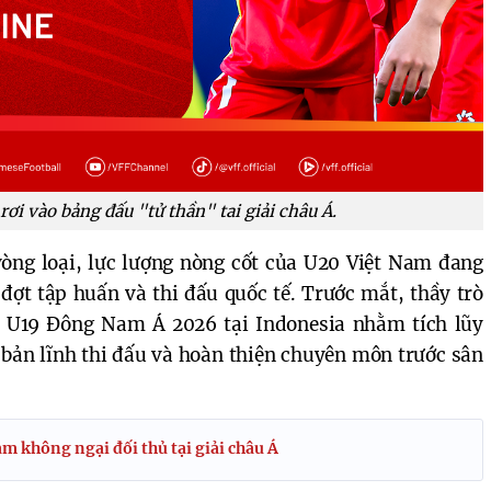
ơi vào bảng đấu "tử thần" tai giải châu Á.
vòng loại, lực lượng nòng cốt của U20 Việt Nam đang
đợt tập huấn và thi đấu quốc tế. Trước mắt, thầy trò
 U19 Đông Nam Á 2026 tại Indonesia nhằm tích lũy
bản lĩnh thi đấu và hoàn thiện chuyên môn trước sân
m không ngại đối thủ tại giải châu Á