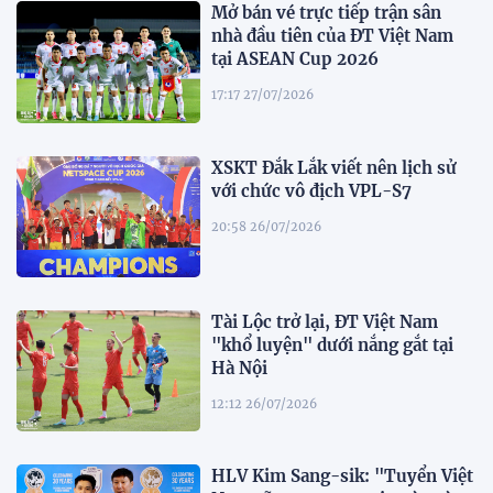
Mở bán vé trực tiếp trận sân
nhà đầu tiên của ĐT Việt Nam
tại ASEAN Cup 2026
17:17 27/07/2026
XSKT Đắk Lắk viết nên lịch sử
với chức vô địch VPL-S7
20:58 26/07/2026
Tài Lộc trở lại, ĐT Việt Nam
"khổ luyện" dưới nắng gắt tại
Hà Nội
12:12 26/07/2026
HLV Kim Sang-sik: "Tuyển Việt