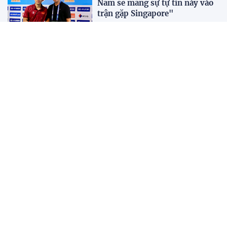
Nam sẽ mang sự tự tin này vào
trận gặp Singapore"
23:26 24/07/2026
Tiền đạo Đình Bắc: "Chiến
thắng này là thành quả của cả
tập thể"
23:15 24/07/2026
XEM THÊM
BÀI ĐỌC NHIỀU
Tuyển Việt Nam đối đầu
Malaysia ở bán kết ASEAN Cup
2026?