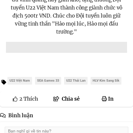
tuyển U22 Việt Nam thành công giành chức vô
địch 500tr VND. Chúc cho Đội tuyển luôn giữ
vững tinh thần "Hảo mọi lúc, Hảo mọi đấu
trường."
U22 Việt Nam
SEA Games 33
U22 Thái Lan
HLV Kim Sang Sik
2
Thích
Chia sẻ
In
Bình luận