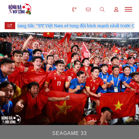
hình mạnh nhất trước Campuchia"
CĐV vượt gần 80 km từ 5h3
SEAGAME 33