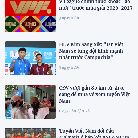
V.League chính thức khoác "áo
mới" trước mùa giải 2026-2027
3 ngày trước
HLV Kim Sang Sik: "ĐT Việt
Nam sẽ tung đội hình mạnh
nhất trước Campuchia"
3 ngày trước
CĐV vượt gần 80 km từ 5h30
sáng để mua vé xem tuyển Việt
Nam
07:35 06/08/2026
Tuyển Việt Nam đối đầu
Malaysia ở bán kết ASEAN Cup