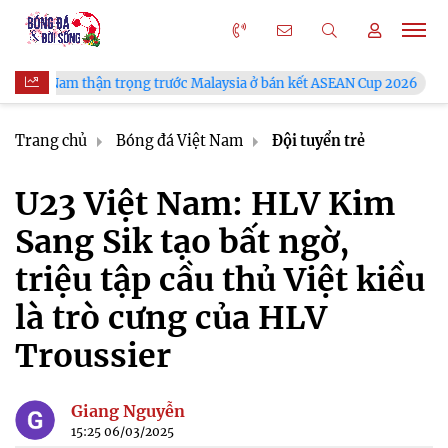
ận trọng trước Malaysia ở bán kết ASEAN Cup 2026
VFF công b
Trang chủ
Bóng đá Việt Nam
Đội tuyển trẻ
U23 Việt Nam: HLV Kim
Sang Sik tạo bất ngờ,
triệu tập cầu thủ Việt kiều
là trò cưng của HLV
Troussier
Giang Nguyễn
15:25 06/03/2025