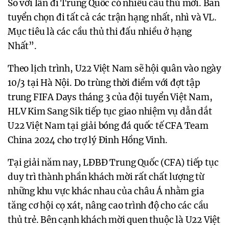
So với lần đi Trung Quốc có nhiều cầu thủ mới. Ban
tuyển chọn đi tất cả các trận hạng nhất, nhì và VL.
Mục tiêu là các cầu thủ thi đấu nhiều ở hạng
Nhất”.
Theo lịch trình, U22 Việt Nam sẽ hội quân vào ngày
10/3 tại Hà Nội. Do trùng thời điểm với đợt tập
trung FIFA Days tháng 3 của đội tuyển Việt Nam,
HLV Kim Sang Sik tiếp tục giao nhiệm vụ dẫn dắt
U22 Việt Nam tại giải bóng đá quốc tế CFA Team
China 2024 cho trợ lý Đinh Hồng Vinh.
Tại giải năm nay, LĐBĐ Trung Quốc (CFA) tiếp tục
duy trì thành phần khách mời rất chất lượng từ
những khu vực khác nhau của châu Á nhằm gia
tăng cơ hội cọ xát, nâng cao trình độ cho các cầu
thủ trẻ. Bên cạnh khách mời quen thuộc là U22 Việt