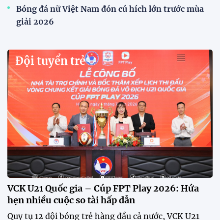
HLV Kim Sang Sik: "ĐT Việt Nam sẽ tung đội
hình mạnh nhất trước Campuchia"
HLV Kim Sang-sik khẳng định tuyển Việt Nam sẽ
tung đội hình mạnh nhất trước Campuchia, hướng
tới chiến thắng để giành ngôi đầu bảng A ASEAN
Cup 2026.
CĐV vượt gần 80 km từ 5h30 sáng để mua vé xem
tuyển Việt Nam
Tuyển Việt Nam đối đầu Malaysia ở bán kết
ASEAN Cup 2026?