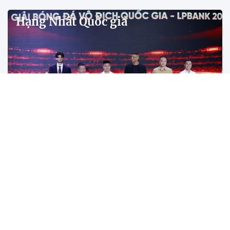
Tiền đạo Đình Bắc cùng các đồng đội tại CLB Công
an Hà Nội được xướng tên ở hàng loạt hạng mục
quan trọng tại V.League Awards 2026 sau mùa giải
thành công rực rỡ.
Đánh bại Ninh Bình, Công an TPHCM giành ngôi
vô địch Cúp Quốc gia 2025/26
Năm 2025: Cột mốc thăng hoa của các đội tuyển
bóng đá Việt Nam
Tiền đạo Việt kiều Anh chính thức đi vào lịch sử
bóng đá Việt Nam
Tân HLV Bồ Đào Nha lý giải việc để Xuân Son đá