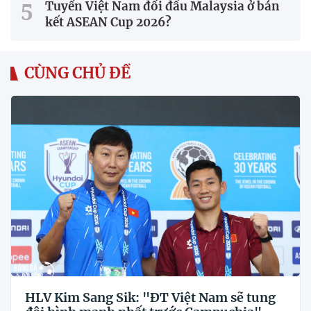
Tuyển Việt Nam đối đầu Malaysia ở bán
kết ASEAN Cup 2026?
CÙNG CHỦ ĐỀ
HLV Kim Sang Sik: "ĐT Việt Nam sẽ tung