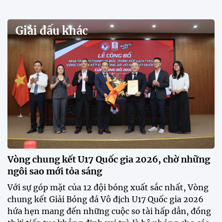
hẹn nhiều cuộc so tài hấp dẫn
Quy tụ 12 đội bóng trẻ hàng đầu cả nước, VCK U21
Quốc gia – Cúp FPT Play 2026 hứa hẹn tạo nên cuộc
đua sôi động, đồng thời là bệ phóng cho những
gương mặt triển vọng của bóng đá Việt Nam.
Khai mạc chương trình tuyển sinh, phát hiện tài
năng bóng đá nữ
ĐKVĐ Cúp Quốc gia chiêu mộ sao trẻ của ĐT Việt
Nam
Đình Bắc cùng dàn sao CAHN "thắng lớn" tại
V.League Awards 2026