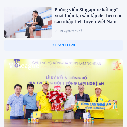
Phóng viên Singapore bất ngờ
xuất hiện tại sân tập để theo dõi
sao nhập tịch tuyển Việt Nam
20:19 29/07/2026
Đội tuyển Việt Nam chạm trán
Thái Lan tại Division 1 FIFA
ASEAN Cup 2026
15:00 29/07/2026
Dàn sao U23 Việt Nam hội quân
trong mưa, sẵn sàng cho chiến
dịch ASIAD 2026
11:28 29/07/2026