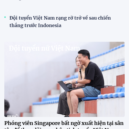
HLV Văn Sỹ Sơn: "Tôi đặt bút ký bằng niềm tin
và khát vọng"
HLV Văn Sỹ Sơn tiếp tục được tin tưởng dẫn dắt
Sông Lam Nghệ An. Nhà cầm quân người xứ Nghệ
khẳng định ông nhận nhiệm vụ bằng "niềm tin và
khát vọng", đồng thời đặt nhiều kỳ vọng vào thế hệ
cầu thủ trẻ.
CLB Sông Lam Nghệ An chính thức có nhà tài trợ
mới
Tiền đạo Đình Bắc chốt tương lai sau tin đồn sang
Nhật Bản thi đấu