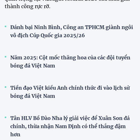
AFC
Bóng đá nữ Việt Nam đón cú hích lớn trước mùa
giải 2026
Đội tuyển trẻ
VCK U21 Quốc gia – Cúp FPT Play 2026: Hứa