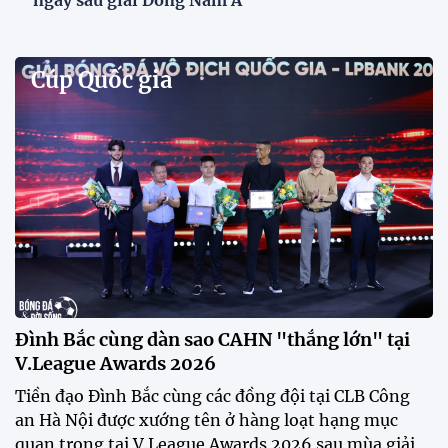
Phóng viên Singapore bất ngờ xuất hiện tại sân
tập để theo dõi sao nhập tịch tuyển Việt Nam
Buổi tập của tuyển Việt Nam chiều nay (29/7) bất
ngờ thu hút sự chú ý của truyền thông Singapore
khi một phóng viên có mặt tại sân để trực tiếp theo
dõi màn thể hiện của các ngôi sao nhập tịch.
Đình Bắc cùng dàn sao CAHN "thắng lớn" tại
V.League Awards 2026
Festival bóng đá nữ trẻ 2026 lan tỏa đam mê tại
Đồng Tháp
Bóng đá Việt Nam nhận giải thưởng đặc biệt từ