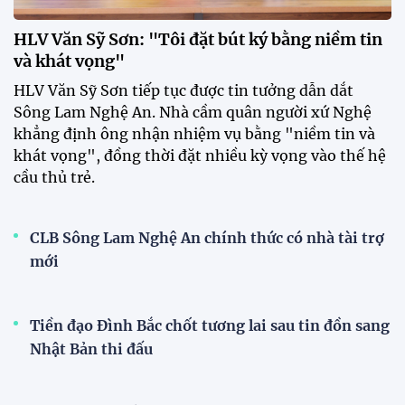
Dàn sao U23 Việt Nam hội quân,
sẵn sàng chinh phục ASIAD
2026
15:34 28/07/2026
Đội tuyển Việt Nam được tiếp
thêm sức mạnh trước trận gặp
Singapore
11:22 28/07/2026
Mở bán vé trực tiếp trận sân
nhà đầu tiên của ĐT Việt Nam
tại ASEAN Cup 2026
17:17 27/07/2026
XSKT Đắk Lắk viết nên lịch sử