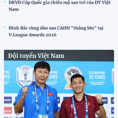
với chức vô địch VPL-S7
20:58 26/07/2026
Tài Lộc trở lại, ĐT Việt Nam
"khổ luyện" dưới nắng gắt tại
Hà Nội
12:12 26/07/2026
HLV Kim Sang-sik: "Tuyển Việt
Nam sẽ mang sự tự tin này vào
trận gặp Singapore"
23:26 24/07/2026
Tiền đạo Đình Bắc: "Chiến
thắng này là thành quả của cả
tập thể"