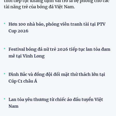
Loạt cầu thủ U19 Việt Nam thi tốt nghiệp THPT
ngay sau giải Đông Nam Á
Cúp Quốc gia
Đình Bắc cùng dàn sao CAHN "thắng lớn" tại
V.League Awards 2026