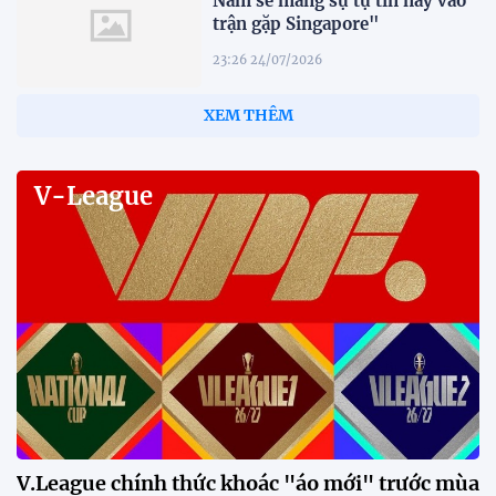
Nam sẽ mang sự tự tin này vào
trận gặp Singapore"
23:26 24/07/2026
XEM THÊM
V-League
V.League chính thức khoác "áo mới" trước mùa