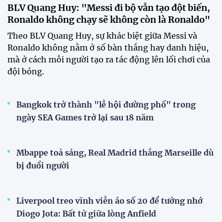
Bangkok trở thành "lễ hội đường phố" trong
ngày SEA Games trở lại sau 18 năm
Ronaldo 40 tuổi nhưng vẫn là người hùng
CĐV MU phẫn nộ trước kế hoạch bán Garnacho
với giá "rẻ mạt"
Haaland tái hiện kỉ lục của huyền thoại MU
Premier League