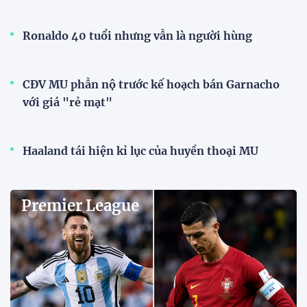
Dàn sao U23 Việt Nam hội quân,
sẵn sàng chinh phục ASIAD
2026
15:34 28/07/2026
Đội tuyển Việt Nam được tiếp
thêm sức mạnh trước trận gặp
Singapore
11:22 28/07/2026
Mở bán vé trực tiếp trận sân
nhà đầu tiên của ĐT Việt Nam
tại ASEAN Cup 2026
17:17 27/07/2026
XSKT Đắk Lắk viết nên lịch sử
với chức vô địch VPL-S7