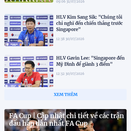
09:06 31/07/2026
HLV Kim Sang Sik: "Chúng tôi
chỉ nghĩ đến chiến thắng trước
Singapore"
12:38 30/07/2026
HLV Gavin Lee: "Singapore đến
Mỹ Đình để giành 3 điểm"
12:32 30/07/2026
Tiền đạo Đình Bắc: "Chỉ cần đội
tuyển thắng, tôi ghi bàn hay
không đều hạnh phúc"
12:20 30/07/2026