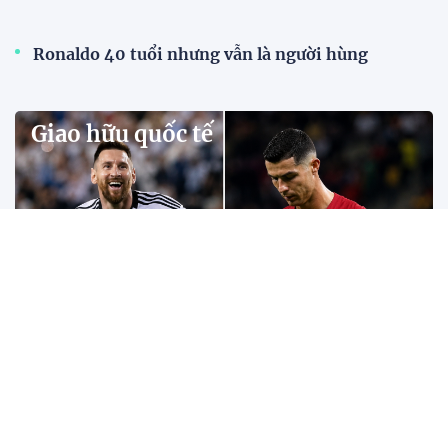
BLV Quang Huy: "Messi đi bộ vẫn tạo đột biến,
Ronaldo không chạy sẽ không còn là Ronaldo"
Theo BLV Quang Huy, sự khác biệt giữa Messi và
Ronaldo không nằm ở số bàn thắng hay danh hiệu,
mà ở cách mỗi người tạo ra tác động lên lối chơi của
đội bóng.
Bangkok trở thành "lễ hội đường phố" trong
ngày SEA Games trở lại sau 18 năm