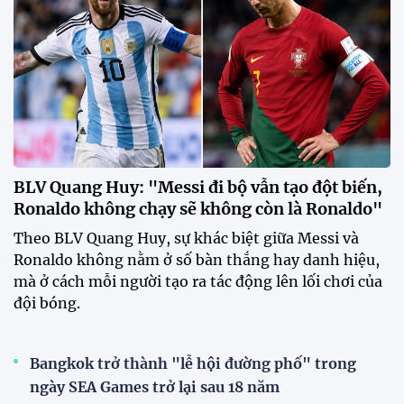
Phóng viên Singapore bất ngờ
xuất hiện tại sân tập để theo dõi
sao nhập tịch tuyển Việt Nam
20:19 29/07/2026
Đội tuyển Việt Nam chạm trán
Thái Lan tại Division 1 FIFA
ASEAN Cup 2026
15:00 29/07/2026
Dàn sao U23 Việt Nam hội quân
trong mưa, sẵn sàng cho chiến
dịch ASIAD 2026
11:28 29/07/2026