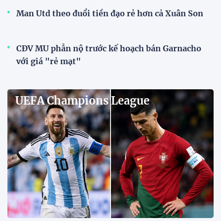
FA Cup | Cập nhật chi tiết về các trận
đấu hấp dẫn nhất FA Cup
BLV Quang Huy: "Messi đi bộ vẫn tạo đột biến,
Ronaldo không chạy sẽ không còn là Ronaldo"
Theo BLV Quang Huy, sự khác biệt giữa Messi và
Ronaldo không nằm ở số bàn thắng hay danh hiệu,
mà ở cách mỗi người tạo ra tác động lên lối chơi của
đội bóng.