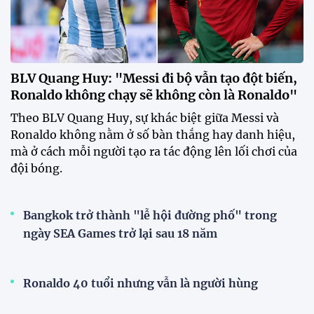
20:58 26/07/2026
Tài Lộc trở lại, ĐT Việt Nam
"khổ luyện" dưới nắng gắt tại
Hà Nội
12:12 26/07/2026
HLV Kim Sang-sik: "Tuyển Việt
Nam sẽ mang sự tự tin này vào
trận gặp Singapore"
23:26 24/07/2026
XEM THÊM