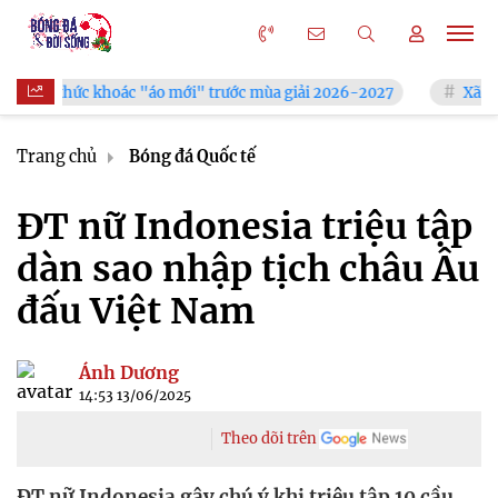
khoác "áo mới" trước mùa giải 2026-2027
Xã Hùng Châu tưng 
Trang chủ
Bóng đá Quốc tế
ĐT nữ Indonesia triệu tập
dàn sao nhập tịch châu Âu
đấu Việt Nam
Ánh Dương
14:53 13/06/2025
Theo dõi trên
ĐT nữ Indonesia gây chú ý khi triệu tập 10 cầu