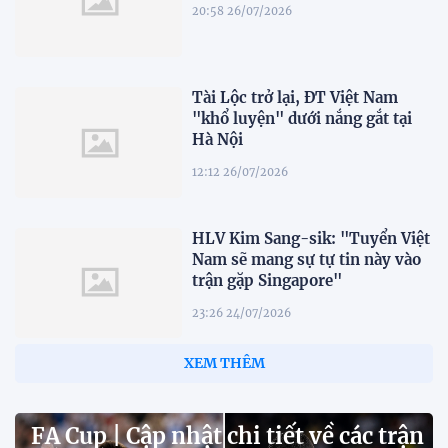
20:58 26/07/2026
Tài Lộc trở lại, ĐT Việt Nam
"khổ luyện" dưới nắng gắt tại
Hà Nội
12:12 26/07/2026
HLV Kim Sang-sik: "Tuyển Việt
Nam sẽ mang sự tự tin này vào
trận gặp Singapore"
23:26 24/07/2026
XEM THÊM
FA Cup | Cập nhật chi tiết về các trận