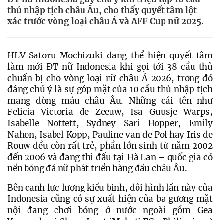
thủ nhập tịch châu Âu, cho thấy quyết tâm lột
xác trước vòng loại châu Á và AFF Cup nữ 2025.
HLV Satoru Mochizuki đang thể hiện quyết tâm 
làm mới ĐT nữ Indonesia khi gọi tới 38 cầu thủ 
chuẩn bị cho vòng loại nữ châu Á 2026, trong đó 
đáng chú ý là sự góp mặt của 10 cầu thủ nhập tịch 
mang dòng máu châu Âu. Những cái tên như 
Felicia Victoria de Zeeuw, Isa Guusje Warps, 
Isabelle Nottett, Sydney Sari Hopper, Emily 
Nahon, Isabel Kopp, Pauline van de Pol hay Iris de 
Rouw đều còn rất trẻ, phần lớn sinh từ năm 2002 
đến 2006 và đang thi đấu tại Hà Lan – quốc gia có 
nền bóng đá nữ phát triển hàng đầu châu Âu.
Bên cạnh lực lượng kiều binh, đội hình lần này của 
Indonesia cũng có sự xuất hiện của ba gương mặt 
nội đang chơi bóng ở nước ngoài gồm Gea 