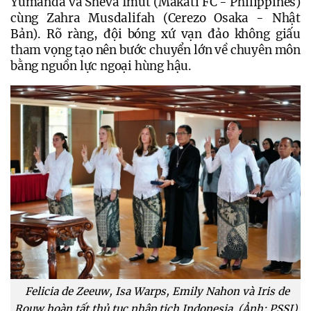
Yumanda và Sheva Imut (Makati FC - Philippines) 
cùng Zahra Musdalifah (Cerezo Osaka - Nhật 
Bản). Rõ ràng, đội bóng xứ vạn đảo không giấu 
tham vọng tạo nên bước chuyển lớn về chuyên môn 
bằng nguồn lực ngoại hùng hậu.
Felicia de Zeeuw, Isa Warps, Emily Nahon và Iris de
Rouw hoàn tất thủ tục nhập tịch Indonesia. (Ảnh: PSSI)