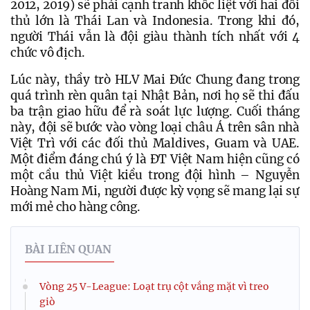
2012, 2019) sẽ phải cạnh tranh khốc liệt với hai đối 
thủ lớn là Thái Lan và Indonesia. Trong khi đó, 
người Thái vẫn là đội giàu thành tích nhất với 4 
chức vô địch.
Lúc này, thầy trò HLV Mai Đức Chung đang trong 
quá trình rèn quân tại Nhật Bản, nơi họ sẽ thi đấu 
ba trận giao hữu để rà soát lực lượng. Cuối tháng 
này, đội sẽ bước vào vòng loại châu Á trên sân nhà 
Việt Trì với các đối thủ Maldives, Guam và UAE. 
Một điểm đáng chú ý là ĐT Việt Nam hiện cũng có 
một cầu thủ Việt kiều trong đội hình – Nguyễn 
Hoàng Nam Mi, người được kỳ vọng sẽ mang lại sự 
mới mẻ cho hàng công.
BÀI LIÊN QUAN
Vòng 25 V-League: Loạt trụ cột vắng mặt vì treo
giò