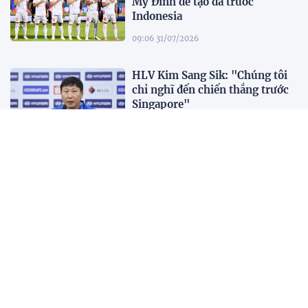
Mỹ Đình để tạo đà trước
Indonesia
09:06 31/07/2026
HLV Kim Sang Sik: "Chúng tôi
chỉ nghĩ đến chiến thắng trước
Singapore"
12:38 30/07/2026
HLV Gavin Lee: "Singapore đến
Mỹ Đình để giành 3 điểm"
12:32 30/07/2026
HLV Kim Sang-sik: "Tôi ném
chiếc áo trắng đó đi rồi"
23:21 03/08/2026