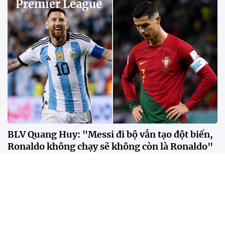
Premier League
BLV Quang Huy: "Messi đi bộ vẫn tạo đột biến,
Ronaldo không chạy sẽ không còn là Ronaldo"
Theo BLV Quang Huy, sự khác biệt giữa Messi và
Ronaldo không nằm ở số bàn thắng hay danh hiệu,
mà ở cách mỗi người tạo ra tác động lên lối chơi của
đội bóng.