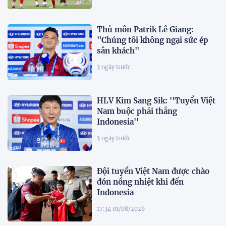
Thủ môn Patrik Lê Giang:
"Chúng tôi không ngại sức ép
sân khách"
3 ngày trước
HLV Kim Sang Sik: ''Tuyển Việt
Nam buộc phải thắng
Indonesia''
3 ngày trước
Đội tuyển Việt Nam được chào
đón nồng nhiệt khi đến
Indonesia
17:34 01/08/2026