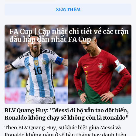
XEM THÊM
FA Cup | Cập nhật chi tiết về các trận
đấu hấp dẫn nhất FA Cup
BLV Quang Huy: "Messi đi bộ vẫn tạo đột biến,
Ronaldo không chạy sẽ không còn là Ronaldo"
Theo BLV Quang Huy, sự khác biệt giữa Messi và
Ronaldo không nằm ở số bàn thắng hay danh hiệu,