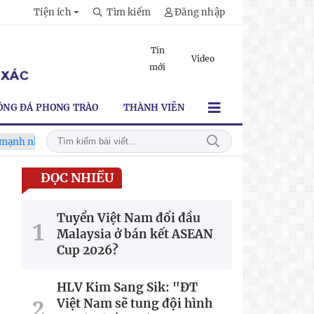
Tiện ích
Tìm kiếm
Đăng nhập
Tin
Video
mới
ÓNG ĐÁ PHONG TRÀO
THÀNH VIÊN
t trước Campuchia"
CĐV vượt gần 80 km từ 5h30 sáng để mua
ĐỌC NHIỀU
Tuyển Việt Nam đối đầu
Malaysia ở bán kết ASEAN
Cup 2026?
HLV Kim Sang Sik: "ĐT
Việt Nam sẽ tung đội hình