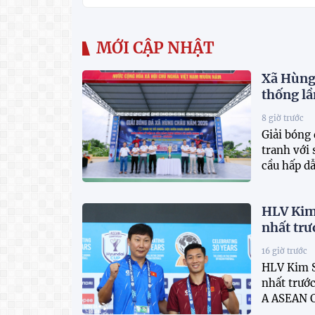
MỚI CẬP NHẬT
Xã Hùng 
thống lầ
8 giờ trước
Giải bóng
tranh với
cầu hấp dẫ
HLV Kim
nhất tr
16 giờ trước
HLV Kim S
nhất trướ
A ASEAN C