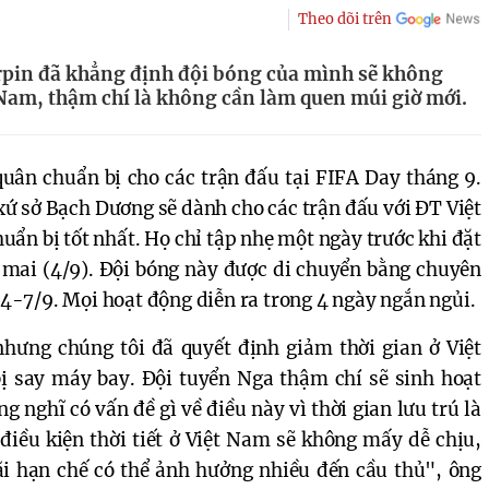
Theo dõi trên
pin đã khẳng định đội bóng của mình sẽ không
 Nam, thậm chí là không cần làm quen múi giờ mới.
uân chuẩn bị cho các trận đấu tại FIFA Day tháng 9.
 xứ sở Bạch Dương sẽ dành cho các trận đấu với ĐT Việt
ẩn bị tốt nhất. Họ chỉ tập nhẹ một ngày trước khi đặt
mai (4/9). Đội bóng này được di chuyển bằng chuyên
y 4-7/9. Mọi hoạt động diễn ra trong 4 ngày ngắn ngủi.
nhưng chúng tôi đã quyết định giảm thời gian ở Việt
ị say máy bay. Đội tuyển Nga thậm chí sẽ sinh hoạt
g nghĩ có vấn đề gì về điều này vì thời gian lưu trú là
t điều kiện thời tiết ở Việt Nam sẽ không mấy dễ chịu,
bãi hạn chế có thể ảnh hưởng nhiều đến cầu thủ", ông