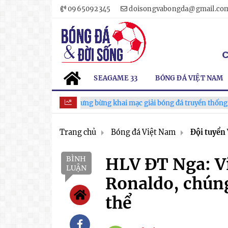
0965092345
doisongvabongda@gmail.co
SEAGAME 33
BÓNG ĐÁ VIỆT NAM
Xã Hùng Châu tưng bừng khai mạc giải bóng đá truyền thống lần thứ V
Trang chủ
Bóng đá Việt Nam
Đội tuyển
BÌNH
HLV ĐT Nga: V
LUẬN
Ronaldo, chúng
thể