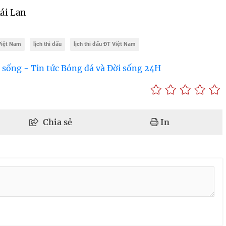
ái Lan
Việt Nam
lịch thi đấu
lịch thi đấu ĐT Việt Nam
 sống - Tin tức Bóng đá và Đời sống 24H
Chia sẻ
In