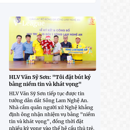
V-League
HLV Văn Sỹ Sơn: "Tôi đặt bút ký
bằng niềm tin và khát vọng"
HLV Văn Sỹ Sơn tiếp tục được tin
tưởng dẫn dắt Sông Lam Nghệ An.
Nhà cầm quân người xứ Nghệ khẳng
định ông nhận nhiệm vụ bằng "niềm
tin và khát vọng", đồng thời đặt
nhiều kỳ vọng vào thế hệ cầu thủ trẻ.