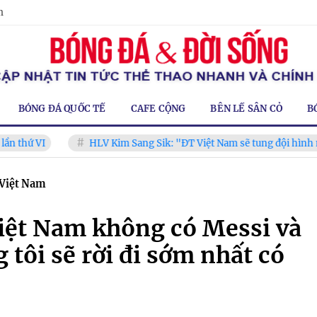
m
BÓNG ĐÁ QUỐC TẾ
CAFE CỘNG
BÊN LỀ SÂN CỎ
B
I
HLV Kim Sang Sik: "ĐT Việt Nam sẽ tung đội hình mạnh nhấ
 Việt Nam
iệt Nam không có Messi và
 tôi sẽ rời đi sớm nhất có