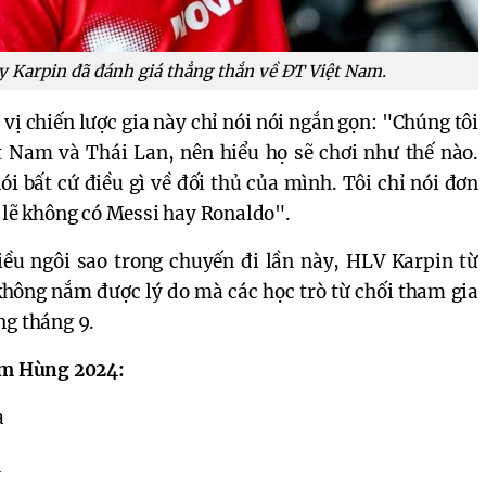
 Karpin đã đánh giá thẳng thắn về ĐT Việt Nam.
vị chiến lược gia này chỉ nói nói ngắn gọn: "Chúng tôi
ệt Nam và Thái Lan, nên hiểu họ sẽ chơi như thế nào.
ói bất cứ điều gì về đối thủ của mình. Tôi chỉ nói đơn
ó lẽ không có Messi hay Ronaldo".
ều ngôi sao trong chuyến đi lần này, HLV Karpin từ
không nắm được lý do mà các học trò từ chối tham gia
ng tháng 9.
Tam Hùng 2024:
a
n