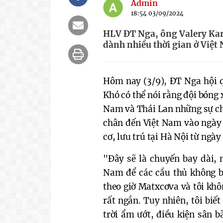
Admin
18:54 03/09/2024
HLV ĐT Nga, ông Valery Kar
dành nhiều thời gian ở Việt
Hôm nay (3/9), ĐT Nga hội q
Khó có thể nói rằng đội bóng
Nam và Thái Lan những sự chu
chân đến Việt Nam vào ngày 
cơ, lưu trú tại Hà Nội từ ngà
"Đây sẽ là chuyến bay dài, 
Nam để các cầu thủ không b
theo giờ Matxcơva và tôi khôn
rất ngắn. Tuy nhiên, tôi biế
trời ẩm ướt, điều kiện sân 