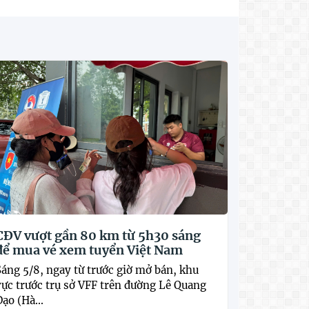
CĐV vượt gần 80 km từ 5h30 sáng
để mua vé xem tuyển Việt Nam
Sáng 5/8, ngay từ trước giờ mở bán, khu
vực trước trụ sở VFF trên đường Lê Quang
ạo (Hà...