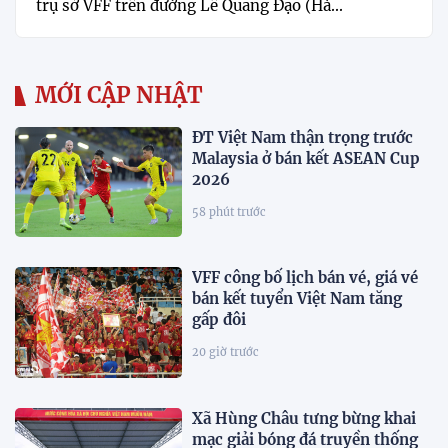
trụ sở VFF trên đường Lê Quang Đạo (Hà...
MỚI CẬP NHẬT
ĐT Việt Nam thận trọng trước
Malaysia ở bán kết ASEAN Cup
2026
58 phút trước
VFF công bố lịch bán vé, giá vé
bán kết tuyển Việt Nam tăng
gấp đôi
20 giờ trước
Xã Hùng Châu tưng bừng khai
mạc giải bóng đá truyền thống