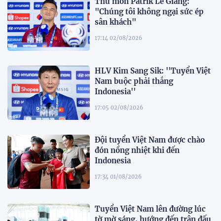
Thủ môn Patrik Lê Giang:
"Chúng tôi không ngại sức ép
sân khách"
17:14 02/08/2026
HLV Kim Sang Sik: ''Tuyển Việt
Nam buộc phải thắng
Indonesia''
17:05 02/08/2026
Đội tuyển Việt Nam được chào
đón nồng nhiệt khi đến
Indonesia
17:34 01/08/2026
Tuyển Việt Nam lên đường lúc
tờ mờ sáng, hướng đến trận đấu