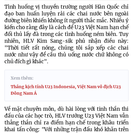
Tình huống vị thuyền trường người Hàn Quốc chỉ 
đạo ban huấn luyện rải các chai nước bên ngoài 
đường biên khiến không ít người thắc mắc. Nhiều ý 
kiến cho rằng đây là cách để U23 Việt Nam hạn chế 
đối thủ lấy đà trong các tình huống ném biên. Tuy 
nhiên, HLV Kim Sang-sik phủ nhận điều này: 
"Thời tiết rất nóng, chúng tôi sắp xếp các chai 
nước như vậy để cầu thủ uống nước chứ không có 
chủ đích gì khác".
Xem thêm:
Thắng kịch tính U23 Indonesia, Việt Nam vô địch U23
Đông Nam Á
Về mặt chuyên môn, dù hài lòng với tinh thần thi 
đấu của các học trò, HLV trưởng U23 Việt Nam vẫn 
thẳng thắn chỉ ra điểm hạn chế trong khâu triển 
khai tấn công: 
"Với những trận đấu khó khăn trên 