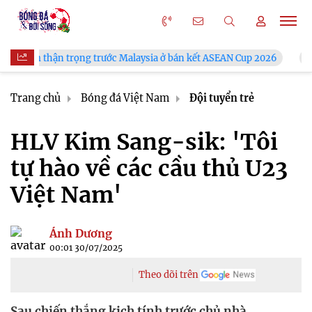
g trước Malaysia ở bán kết ASEAN Cup 2026
VFF công bố lịch 
Trang chủ
Bóng đá Việt Nam
Đội tuyển trẻ
HLV Kim Sang-sik: 'Tôi
tự hào về các cầu thủ U23
Việt Nam'
Ánh Dương
00:01 30/07/2025
Theo dõi trên
Sau chiến thắng kịch tính trước chủ nhà