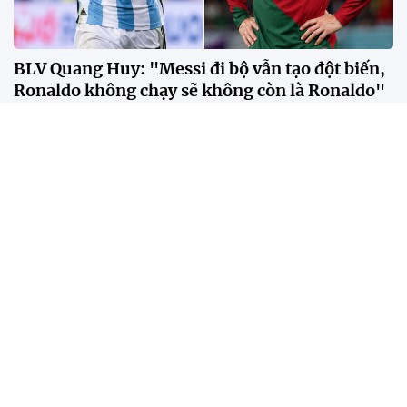
BLV Quang Huy: "Messi đi bộ vẫn tạo đột biến,
Ronaldo không chạy sẽ không còn là Ronaldo"
Theo BLV Quang Huy, sự khác biệt giữa Messi và
Ronaldo không nằm ở số bàn thắng hay danh hiệu,
mà ở cách mỗi người tạo ra tác động lên lối chơi của
đội bóng.
Bangkok trở thành "lễ hội đường phố" trong
ngày SEA Games trở lại sau 18 năm
Ronaldo 40 tuổi nhưng vẫn là người hùng
Man Utd theo đuổi tiền đạo rẻ hơn cả Xuân Son