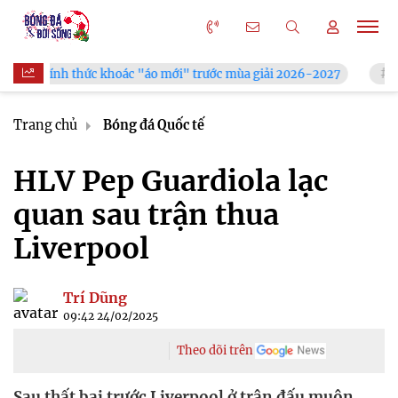
thức khoác "áo mới" trước mùa giải 2026-2027
Xã Hùng Châu 
Trang chủ
Bóng đá Quốc tế
HLV Pep Guardiola lạc
quan sau trận thua
Liverpool
Trí Dũng
09:42 24/02/2025
Theo dõi trên
Sau thất bại trước Liverpool ở trận đấu muộn