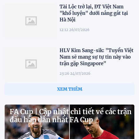
Tài Lộc trở lại, ĐT Việt Nam
"khổ luyện" dưới nắng gắt tại
Hà Nội
12:12 26/07/2026
HLV Kim Sang-sik: "Tuyển Việt
Nam sẽ mang sự tự tin này vào
trận gặp Singapore"
23:26 24/07/2026
XEM THÊM
FA Cup | Cập nhật chi tiết về các trận
đấu hấp dẫn nhất FA Cup