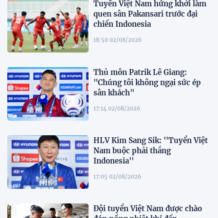
Tuyển Việt Nam hứng khởi làm
quen sân Pakansari trước đại
chiến Indonesia
18:50 02/08/2026
Thủ môn Patrik Lê Giang:
"Chúng tôi không ngại sức ép
sân khách"
17:14 02/08/2026
HLV Kim Sang Sik: ''Tuyển Việt
Nam buộc phải thắng
Indonesia''
17:05 02/08/2026
Đội tuyển Việt Nam được chào