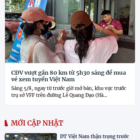
CĐV vượt gần 80 km từ 5h30 sáng để mua
vé xem tuyển Việt Nam
Sáng 5/8, ngay từ trước giờ mở bán, khu vực trước
trụ sở VFF trên đường Lê Quang Đạo (Hà...
MỚI CẬP NHẬT
ĐT Việt Nam thận trọng trước