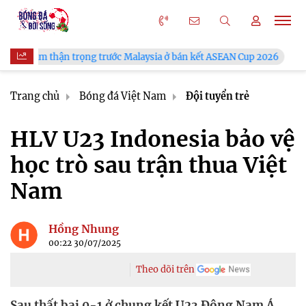
ng trước Malaysia ở bán kết ASEAN Cup 2026
VFF công bố lịch
Trang chủ
Bóng đá Việt Nam
Đội tuyển trẻ
HLV U23 Indonesia bảo vệ
học trò sau trận thua Việt
Nam
Hồng Nhung
00:22 30/07/2025
Theo dõi trên
Sau thất bại 0-1 ở chung kết U23 Đông Nam Á