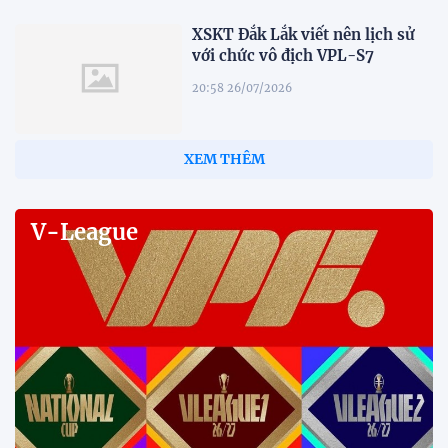
XSKT Đắk Lắk viết nên lịch sử
với chức vô địch VPL-S7
20:58 26/07/2026
XEM THÊM
V-League