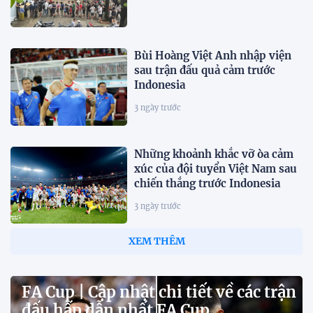
Bùi Hoàng Việt Anh nhập viện
sau trận đấu quả cảm trước
Indonesia
3 ngày trước
Những khoảnh khắc vỡ òa cảm
xúc của đội tuyển Việt Nam sau
chiến thắng trước Indonesia
3 ngày trước
HLV Kim Sang-sik: "Tôi ném
chiếc áo trắng đó đi rồi"
3 ngày trước