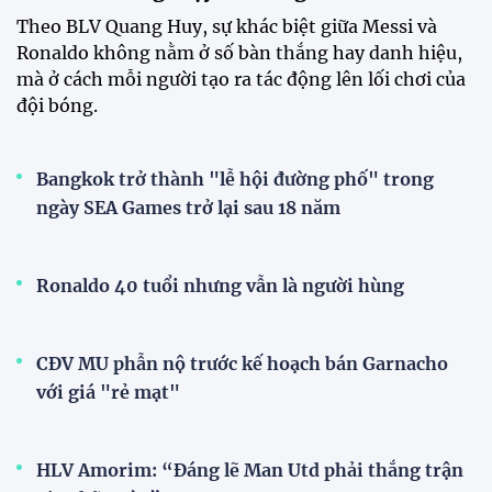
XEM THÊM
FA Cup | Cập nhật chi tiết về các trận
đấu hấp dẫn nhất FA Cup
BLV Quang Huy: "Messi đi bộ vẫn tạo đột biến,
Ronaldo không chạy sẽ không còn là Ronaldo"
Theo BLV Quang Huy, sự khác biệt giữa Messi và
Ronaldo không nằm ở số bàn thắng hay danh hiệu,