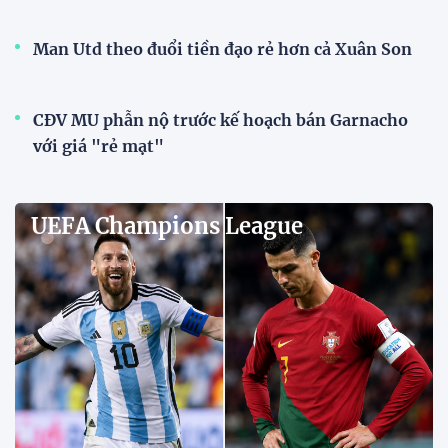
chiếc áo trắng đó đi rồi"
3 ngày trước
Đội tuyển Việt Nam bùng nổ
trên sân khách, thắng đậm
Indonesia
3 ngày trước
Tuyển Việt Nam hứng khởi làm
quen sân Pakansari trước đại
chiến Indonesia
18:50 02/08/2026
Thủ môn Patrik Lê Giang:
"Chúng tôi không ngại sức ép
sân khách"