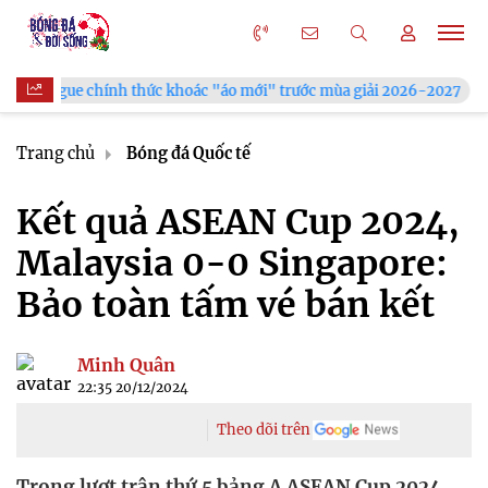
e chính thức khoác "áo mới" trước mùa giải 2026-2027
Xã H
Trang chủ
Bóng đá Quốc tế
Kết quả ASEAN Cup 2024,
Malaysia 0-0 Singapore:
Bảo toàn tấm vé bán kết
Minh Quân
22:35 20/12/2024
Theo dõi trên
Trong lượt trận thứ 5 bảng A ASEAN Cup 2024