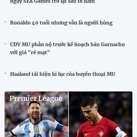
HLV Kim Sang Sik: ''Tuyển Việt
Nam buộc phải thắng
Indonesia''
17:05 02/08/2026
Đội tuyển Việt Nam được chào
đón nồng nhiệt khi đến
Indonesia
17:34 01/08/2026
Tuyển Việt Nam lên đường lúc
tờ mờ sáng, hướng đến trận đấu
then chốt tại Indonesia
07:52 01/08/2026
Nhận định Việt Nam -