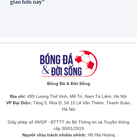
mà ở cách mỗi người tạo ra tác động lên lối chơi của
đội bóng.
Bangkok trở thành "lễ hội đường phố" trong
ngày SEA Games trở lại sau 18 năm
Ronaldo 40 tuổi nhưng vẫn là người hùng
CĐV MU phẫn nộ trước kế hoạch bán Garnacho
với giá "rẻ mạt"
Haaland tái hiện kỉ lục của huyền thoại MU