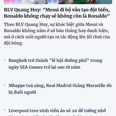
17:14 02/08/2026
HLV Kim Sang Sik: ''Tuyển Việt
Nam buộc phải thắng
Indonesia''
17:05 02/08/2026
Đội tuyển Việt Nam được chào
đón nồng nhiệt khi đến
Indonesia
17:34 01/08/2026
Tuyển Việt Nam lên đường lúc
tờ mờ sáng, hướng đến trận đấu
then chốt tại Indonesia