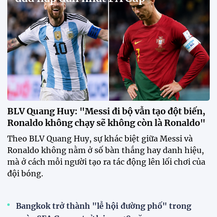
Đội tuyển Việt Nam bùng nổ
trên sân khách, thắng đậm
Indonesia
3 ngày trước
Tuyển Việt Nam hứng khởi làm
quen sân Pakansari trước đại
chiến Indonesia
18:50 02/08/2026
Thủ môn Patrik Lê Giang:
"Chúng tôi không ngại sức ép
sân khách"
17:14 02/08/2026