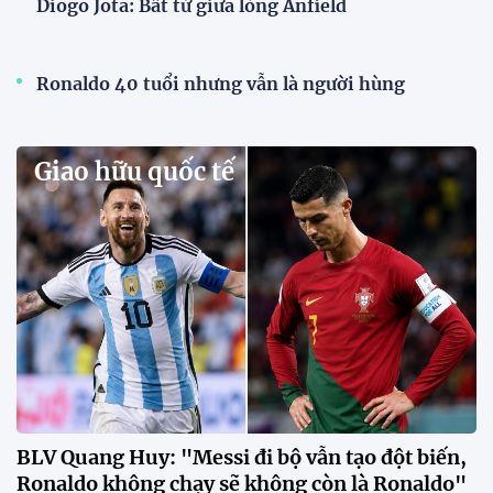
07:52 01/08/2026
Nhận định Việt Nam -
Singapore: Quyết thắng trên sân
Mỹ Đình để tạo đà trước
Indonesia
09:06 31/07/2026
HLV Kim Sang Sik: "Chúng tôi
chỉ nghĩ đến chiến thắng trước
Singapore"
12:38 30/07/2026
HLV Gavin Lee: "Singapore đến
Mỹ Đình để giành 3 điểm"
12:32 30/07/2026