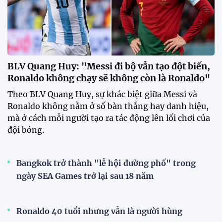
Singapore: Quyết thắng trên sân
Mỹ Đình để tạo đà trước
Indonesia
09:06 31/07/2026
HLV Kim Sang Sik: "Chúng tôi
chỉ nghĩ đến chiến thắng trước
Singapore"
12:38 30/07/2026
HLV Gavin Lee: "Singapore đến
Mỹ Đình để giành 3 điểm"
12:32 30/07/2026
HLV Kim Sang-sik: "Tôi ném