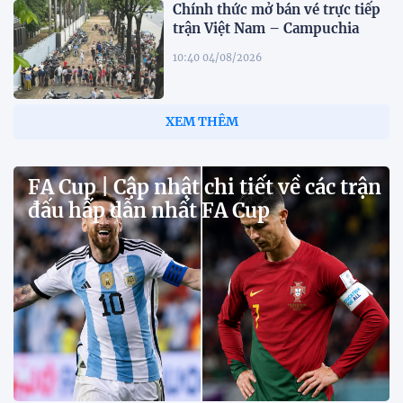
Chính thức mở bán vé trực tiếp
trận Việt Nam – Campuchia
10:40 04/08/2026
XEM THÊM
FA Cup | Cập nhật chi tiết về các trận
đấu hấp dẫn nhất FA Cup