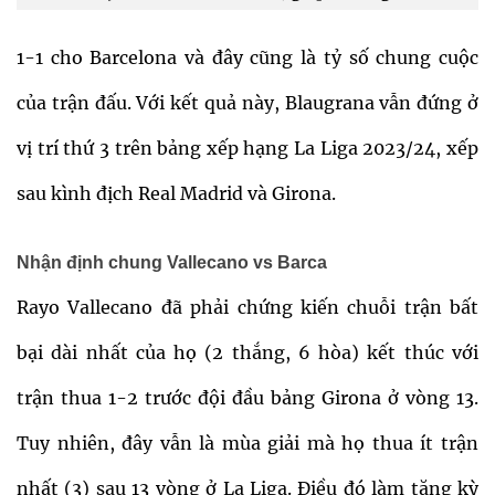
1-1 cho Barcelona và đây cũng là tỷ số chung cuộc
của trận đấu. Với kết quả này, Blaugrana vẫn đứng ở
vị trí thứ 3 trên bảng xếp hạng La Liga 2023/24, xếp
sau kình địch Real Madrid và Girona.
Nhận định chung Vallecano vs Barca
Rayo Vallecano đã phải chứng kiến ​​chuỗi trận bất
bại dài nhất của họ (2 thắng, 6 hòa) kết thúc với
trận thua 1-2 trước đội đầu bảng Girona ở vòng 13.
Tuy nhiên, đây vẫn là mùa giải mà họ thua ít trận
nhất (3) sau 13 vòng ở La Liga. Điều đó làm tăng kỳ