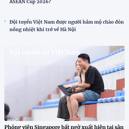
V.League chính thức khoác "áo mới" trước mùa
giải 2026-2027
VPF chính thức ra mắt bộ nhận diện thương hiệu và
slogan mới cho hệ thống các giải bóng đá chuyên
nghiệp quốc gia, mở ra diện mạo mới cho V.League
trước mùa giải 2026-2027.
HLV Văn Sỹ Sơn: "Tôi đặt bút ký bằng niềm tin và
khát vọng"