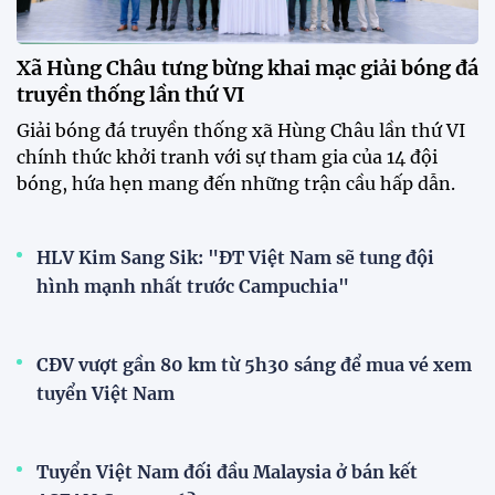
Tài Lộc trở lại, ĐT Việt Nam
"khổ luyện" dưới nắng gắt tại
Hà Nội
12:12 26/07/2026
HLV Kim Sang-sik: "Tuyển Việt
Nam sẽ mang sự tự tin này vào
trận gặp Singapore"
23:26 24/07/2026
XEM THÊM
V-League