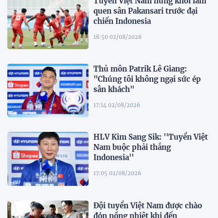
Tuyển Việt Nam hứng khởi làm
quen sân Pakansari trước đại
chiến Indonesia
18:50 02/08/2026
Thủ môn Patrik Lê Giang:
"Chúng tôi không ngại sức ép
sân khách"
17:14 02/08/2026
HLV Kim Sang Sik: ''Tuyển Việt
Nam buộc phải thắng
Indonesia''
17:05 02/08/2026
Đội tuyển Việt Nam được chào
đón nồng nhiệt khi đến