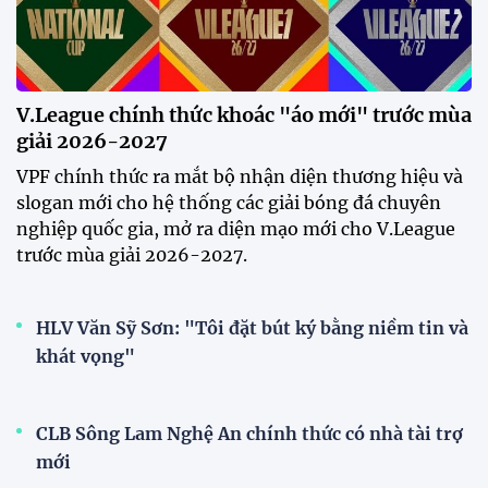
20:19 29/07/2026
Đội tuyển Việt Nam chạm trán
Thái Lan tại Division 1 FIFA
ASEAN Cup 2026
15:00 29/07/2026
Dàn sao U23 Việt Nam hội quân
trong mưa, sẵn sàng cho chiến
dịch ASIAD 2026
11:28 29/07/2026
Dàn sao U23 Việt Nam hội quân,
sẵn sàng chinh phục ASIAD
2026
15:34 28/07/2026