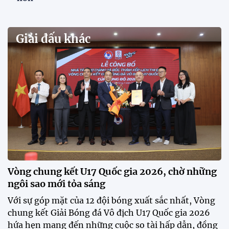
VCK U21 Quốc gia – Cúp FPT Play 2026: Hứa
hẹn nhiều cuộc so tài hấp dẫn
Quy tụ 12 đội bóng trẻ hàng đầu cả nước, VCK U21
Quốc gia – Cúp FPT Play 2026 hứa hẹn tạo nên cuộc
đua sôi động, đồng thời là bệ phóng cho những
gương mặt triển vọng của bóng đá Việt Nam.
Khai mạc chương trình tuyển sinh, phát hiện tài
năng bóng đá nữ
ĐKVĐ Cúp Quốc gia chiêu mộ sao trẻ của ĐT Việt
Nam
Đình Bắc cùng dàn sao CAHN "thắng lớn" tại
V.League Awards 2026