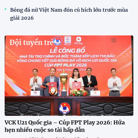
Xã Hùng Châu tưng bừng khai mạc giải bóng đá
truyền thống lần thứ VI
Giải bóng đá truyền thống xã Hùng Châu lần thứ VI
chính thức khởi tranh với sự tham gia của 14 đội
bóng, hứa hẹn mang đến những trận cầu hấp dẫn.
HLV Kim Sang Sik: "ĐT Việt Nam sẽ tung đội
hình mạnh nhất trước Campuchia"
CĐV vượt gần 80 km từ 5h30 sáng để mua vé xem
tuyển Việt Nam