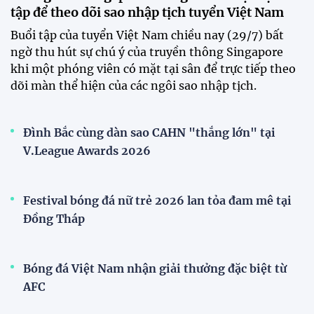
CLB Sông Lam Nghệ An chính thức có nhà tài trợ
mới
Tiền đạo Đình Bắc chốt tương lai sau tin đồn sang
Nhật Bản thi đấu
ĐKVĐ Cúp Quốc gia chiêu mộ sao trẻ của ĐT Việt
Nam
Đội tuyển Việt Nam