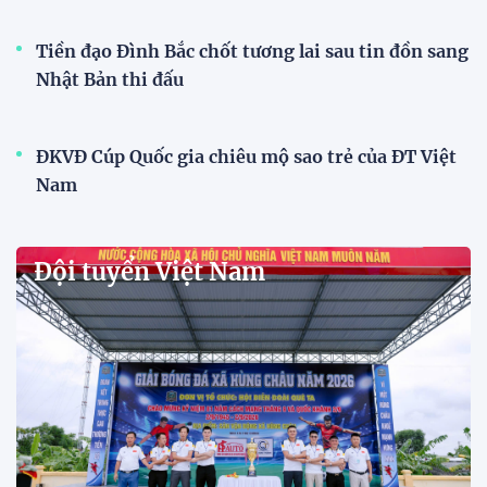
Đội tuyển Việt Nam được tiếp
thêm sức mạnh trước trận gặp
Singapore
11:22 28/07/2026
Mở bán vé trực tiếp trận sân
nhà đầu tiên của ĐT Việt Nam
tại ASEAN Cup 2026
17:17 27/07/2026
XSKT Đắk Lắk viết nên lịch sử
với chức vô địch VPL-S7
20:58 26/07/2026