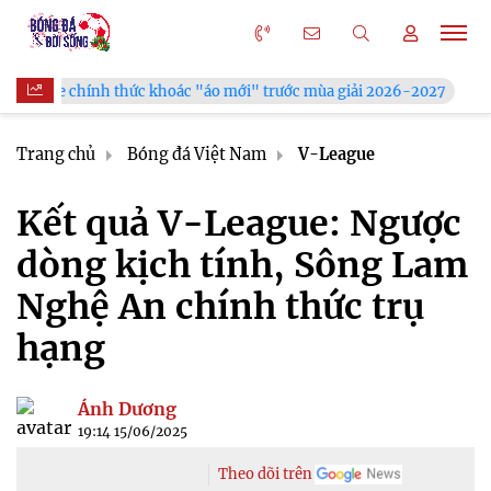
oác "áo mới" trước mùa giải 2026-2027
Xã Hùng Châu tưng bừ
Trang chủ
Bóng đá Việt Nam
V-League
Kết quả V-League: Ngược
dòng kịch tính, Sông Lam
Nghệ An chính thức trụ
hạng
Ánh Dương
19:14 15/06/2025
Theo dõi trên