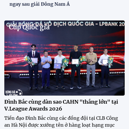
Phóng viên Singapore bất ngờ xuất hiện tại sân
tập để theo dõi sao nhập tịch tuyển Việt Nam
Buổi tập của tuyển Việt Nam chiều nay (29/7) bất
ngờ thu hút sự chú ý của truyền thông Singapore
khi một phóng viên có mặt tại sân để trực tiếp theo
dõi màn thể hiện của các ngôi sao nhập tịch.
Đình Bắc cùng dàn sao CAHN "thắng lớn" tại
V.League Awards 2026
Festival bóng đá nữ trẻ 2026 lan tỏa đam mê tại
Đồng Tháp
Bóng đá Việt Nam nhận giải thưởng đặc biệt từ