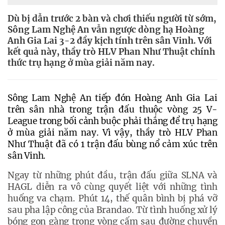
Dù bị dẫn trước 2 bàn và chơi thiếu người từ sớm,
Sông Lam Nghệ An vẫn ngược dòng hạ Hoàng
Anh Gia Lai 3-2 đầy kịch tính trên sân Vinh. Với
kết quả này, thầy trò HLV Phan Như Thuật chính
thức trụ hạng ở mùa giải năm nay.
Sông Lam Nghệ An tiếp đón Hoàng Anh Gia Lai
trên sân nhà trong trận đấu thuộc vòng 25 V-
League trong bối cảnh buộc phải thắng để trụ hạng
ở mùa giải năm nay. Vì vậy, thầy trò HLV Phan
Như Thuật đã có 1 trận đấu bùng nổ cảm xúc trên
sân Vinh.
Ngay từ những phút đầu, trận đấu giữa SLNA và 
HAGL diễn ra vô cùng quyết liệt với những tình 
huống va chạm. Phút 14, thế quân bình bị phá vỡ 
sau pha lập công của Brandao. Từ tình huống xử lý 
bóng gọn gàng trong vòng cấm sau đường chuyền 