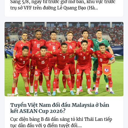
Sáng 5/8, ngay từ trước giờ mở bán, khu vực trước
trụ sở VFF trên đường Lê Quang Đạo (Hà...
Tuyển Việt Nam đối đầu Malaysia ở bán
kết ASEAN Cup 2026?
Cục diện bảng B đã dần sáng tỏ khi Thái Lan tiếp
tục dẫn đầu với 9 điểm tuyệt đối....