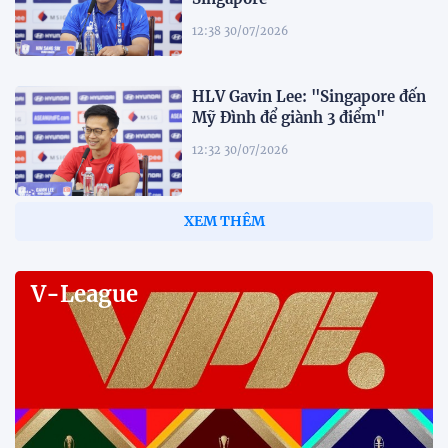
12:38 30/07/2026
HLV Gavin Lee: "Singapore đến
Mỹ Đình để giành 3 điểm"
12:32 30/07/2026
Tiền đạo Đình Bắc: "Chỉ cần đội
tuyển thắng, tôi ghi bàn hay
không đều hạnh phúc"
12:20 30/07/2026
Phóng viên Singapore bất ngờ
xuất hiện tại sân tập để theo dõi
sao nhập tịch tuyển Việt Nam