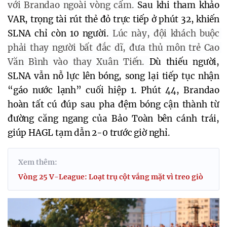
với Brandao ngoài vòng cấm. 
Sau khi tham khảo
VAR, trọng tài rút thẻ đỏ trực tiếp ở phút 32, khiến
SLNA chỉ còn 10 người.
 Lúc này, đội khách buộc 
phải thay người bất đắc dĩ, đưa thủ môn trẻ Cao 
Văn Bình vào thay Xuân Tiến. 
Dù thiếu người,
SLNA vẫn nỗ lực lên bóng, song lại tiếp tục nhận
“gáo nước lạnh” cuối hiệp 1. Phút 44, Brandao
hoàn tất cú đúp sau pha đệm bóng cận thành từ
đường căng ngang của Bảo Toàn bên cánh trái,
giúp HAGL tạm dẫn 2-0 trước giờ nghỉ.
Xem thêm:
Vòng 25 V-League: Loạt trụ cột vắng mặt vì treo giò