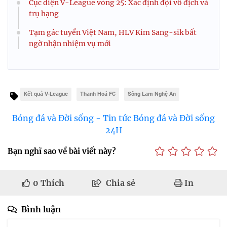
Cục diện V-League vòng 25: Xác định đội vô địch và
trụ hạng
Tạm gác tuyển Việt Nam, HLV Kim Sang-sik bất
ngờ nhận nhiệm vụ mới
Kết quả V-League
Thanh Hoá FC
Sông Lam Nghệ An
Bóng đá và Đời sống - Tin tức Bóng đá và Đời sống
24H
Bạn nghĩ sao về bài viết này?
0
Thích
Chia sẻ
In
Bình luận