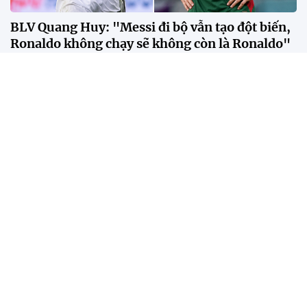
BLV Quang Huy: "Messi đi bộ vẫn tạo đột biến,
Ronaldo không chạy sẽ không còn là Ronaldo"
Theo BLV Quang Huy, sự khác biệt giữa Messi và
Ronaldo không nằm ở số bàn thắng hay danh hiệu,
mà ở cách mỗi người tạo ra tác động lên lối chơi của
đội bóng.
Bangkok trở thành "lễ hội đường phố" trong
ngày SEA Games trở lại sau 18 năm
Ronaldo 40 tuổi nhưng vẫn là người hùng
Man Utd theo đuổi tiền đạo rẻ hơn cả Xuân Son