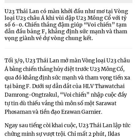
U23 Thái Lan có màn khởi đầu như mơ tại Vòng
loại U23 châu Á khi vùi dập U23 Mông Cổ với tỷ
số 6-0. Chiến thắng đậm giúp “Voi chiến” tạm
dẫn đầu bảng F, khẳng định sức mạnh và tham
vọng giành vé dự vòng chung kết.
Tối 3/9, U23 Thái Lan mở màn Vòng loại U23 châu
Á bằng chiến thắng hủy diệt trước U23 Mông Cổ,
qua đó khẳng định sức mạnh và tham vọng tiến xa
tại bảng F. Dưới sự dẫn dắt của HLV Thawatchai
Damrong-Ongtrakul, “Voi chiến” nhập cuộc đầy
tự tin dù thiếu vắng thủ môn số một Sarawat
Phosaman và tiền đạo Erawan Garnier.
Ngay sau tiếng còi khai cuộc, U23 Thái Lan lập tức
chứng minh sự vượt trội. Chỉ mất 2 phút, Iklas