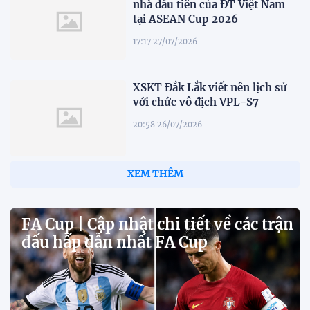
nhà đầu tiên của ĐT Việt Nam
tại ASEAN Cup 2026
17:17 27/07/2026
XSKT Đắk Lắk viết nên lịch sử
với chức vô địch VPL-S7
20:58 26/07/2026
XEM THÊM
FA Cup | Cập nhật chi tiết về các trận
đấu hấp dẫn nhất FA Cup