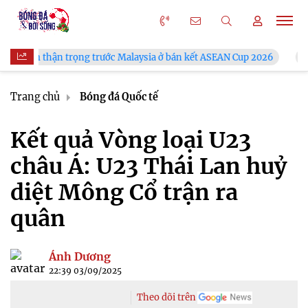
rọng trước Malaysia ở bán kết ASEAN Cup 2026
VFF công bố lị
Trang chủ
Bóng đá Quốc tế
Kết quả Vòng loại U23
châu Á: U23 Thái Lan huỷ
diệt Mông Cổ trận ra
quân
Ánh Dương
22:39 03/09/2025
Theo dõi trên