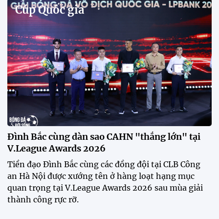
tập để theo dõi sao nhập tịch tuyển Việt Nam
Buổi tập của tuyển Việt Nam chiều nay (29/7) bất
ngờ thu hút sự chú ý của truyền thông Singapore
khi một phóng viên có mặt tại sân để trực tiếp theo
dõi màn thể hiện của các ngôi sao nhập tịch.
Đình Bắc cùng dàn sao CAHN "thắng lớn" tại
V.League Awards 2026
Festival bóng đá nữ trẻ 2026 lan tỏa đam mê tại
Đồng Tháp
Bóng đá Việt Nam nhận giải thưởng đặc biệt từ
AFC