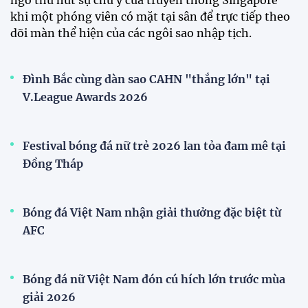
Tiền đạo Đình Bắc chốt tương lai sau tin đồn sang
Nhật Bản thi đấu
ĐKVĐ Cúp Quốc gia chiêu mộ sao trẻ của ĐT Việt
Nam
Đội tuyển Việt Nam