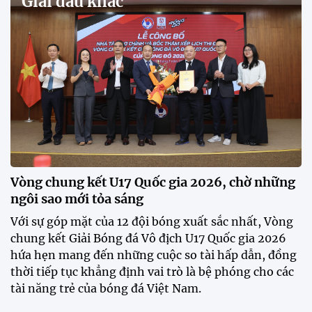
Quốc gia – Cúp FPT Play 2026 hứa hẹn tạo nên cuộc
đua sôi động, đồng thời là bệ phóng cho những
gương mặt triển vọng của bóng đá Việt Nam.
Khai mạc chương trình tuyển sinh, phát hiện tài
năng bóng đá nữ
ĐKVĐ Cúp Quốc gia chiêu mộ sao trẻ của ĐT Việt
Nam
Đình Bắc cùng dàn sao CAHN "thắng lớn" tại
V.League Awards 2026
Loạt cầu thủ U19 Việt Nam thi tốt nghiệp THPT
ngay sau giải Đông Nam Á