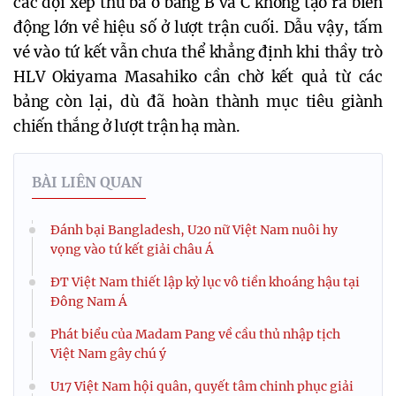
các đội xếp thứ ba ở bảng B và C không tạo ra biến
động lớn về hiệu số ở lượt trận cuối. Dẫu vậy, tấm
vé vào tứ kết vẫn chưa thể khẳng định khi thầy trò
HLV Okiyama Masahiko cần chờ kết quả từ các
bảng còn lại, dù đã hoàn thành mục tiêu giành
chiến thắng ở lượt trận hạ màn.
BÀI LIÊN QUAN
Đánh bại Bangladesh, U20 nữ Việt Nam nuôi hy
vọng vào tứ kết giải châu Á
ĐT Việt Nam thiết lập kỷ lục vô tiền khoáng hậu tại
Đông Nam Á
Phát biểu của Madam Pang về cầu thủ nhập tịch
Việt Nam gây chú ý
U17 Việt Nam hội quân, quyết tâm chinh phục giải