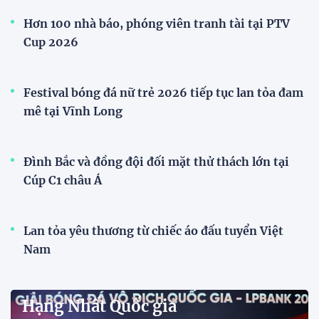
Cúp Quốc gia
Đình Bắc cùng dàn sao CAHN "thắng lớn" tại
V.League Awards 2026
Tiền đạo Đình Bắc cùng các đồng đội tại CLB Công
an Hà Nội được xướng tên ở hàng loạt hạng mục
quan trọng tại V.League Awards 2026 sau mùa giải