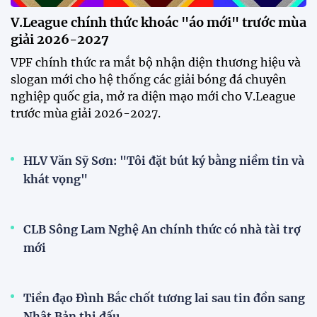
Thái Lan tại Division 1 FIFA
ASEAN Cup 2026
15:00 29/07/2026
Dàn sao U23 Việt Nam hội quân
trong mưa, sẵn sàng cho chiến
dịch ASIAD 2026
11:28 29/07/2026
Dàn sao U23 Việt Nam hội quân,
sẵn sàng chinh phục ASIAD
2026
15:34 28/07/2026
Đội tuyển Việt Nam được tiếp
thêm sức mạnh trước trận gặp