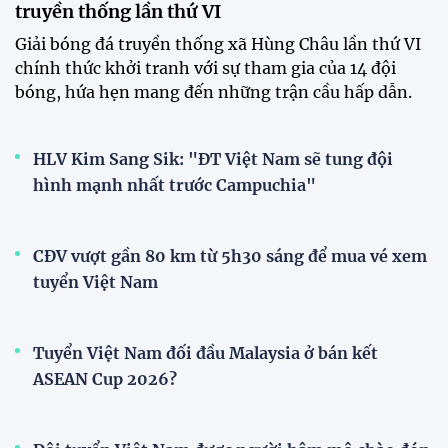
12:12 26/07/2026
HLV Kim Sang-sik: "Tuyển Việt
Nam sẽ mang sự tự tin này vào
trận gặp Singapore"
23:26 24/07/2026
XEM THÊM
V-League