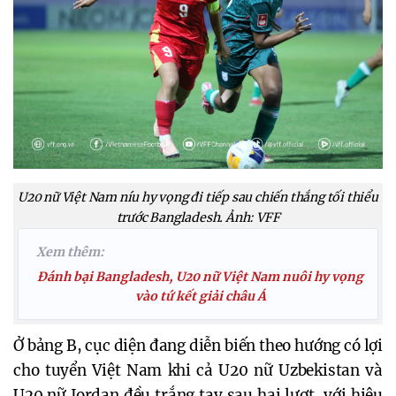
U20 nữ Việt Nam níu hy vọng đi tiếp sau chiến thắng tối thiểu
trước Bangladesh. Ảnh: VFF
Xem thêm:
Đánh bại Bangladesh, U20 nữ Việt Nam nuôi hy vọng
vào tứ kết giải châu Á
Ở bảng B, cục diện đang diễn biến theo hướng có lợi
cho tuyển Việt Nam khi cả U20 nữ Uzbekistan và
U20 nữ Jordan đều trắng tay sau hai lượt, với hiệu