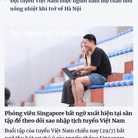
V.League chính thức khoác "áo mới" trước mùa
giải 2026-2027
VPF chính thức ra mắt bộ nhận diện thương hiệu và
slogan mới cho hệ thống các giải bóng đá chuyên
nghiệp quốc gia, mở ra diện mạo mới cho V.League
trước mùa giải 2026-2027.
HLV Văn Sỹ Sơn: "Tôi đặt bút ký bằng niềm tin và
khát vọng"
CLB Sông Lam Nghệ An chính thức có nhà tài trợ
mới