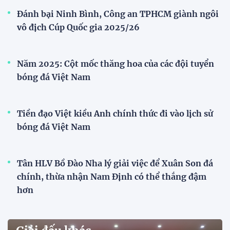
Bóng đá nữ Việt Nam đón cú hích lớn trước mùa
giải 2026
Đội tuyển trẻ
VCK U21 Quốc gia – Cúp FPT Play 2026: Hứa
hẹn nhiều cuộc so tài hấp dẫn
Quy tụ 12 đội bóng trẻ hàng đầu cả nước, VCK U21