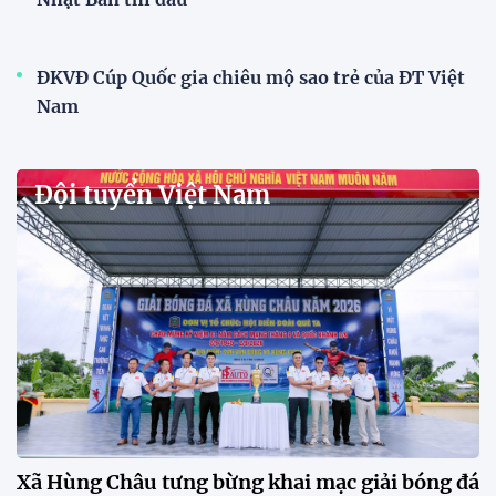
Singapore
11:22 28/07/2026
Mở bán vé trực tiếp trận sân
nhà đầu tiên của ĐT Việt Nam
tại ASEAN Cup 2026
17:17 27/07/2026
XSKT Đắk Lắk viết nên lịch sử
với chức vô địch VPL-S7
20:58 26/07/2026
Tài Lộc trở lại, ĐT Việt Nam
"khổ luyện" dưới nắng gắt tại
Hà Nội