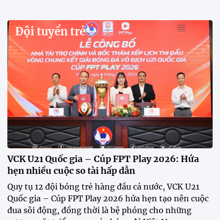
Xã Hùng Châu tưng bừng khai mạc giải bóng đá
truyền thống lần thứ VI
Giải bóng đá truyền thống xã Hùng Châu lần thứ VI
chính thức khởi tranh với sự tham gia của 14 đội
bóng, hứa hẹn mang đến những trận cầu hấp dẫn.
HLV Kim Sang Sik: "ĐT Việt Nam sẽ tung đội
hình mạnh nhất trước Campuchia"
CĐV vượt gần 80 km từ 5h30 sáng để mua vé xem
tuyển Việt Nam
Tuyển Việt Nam đối đầu Malaysia ở bán kết
ASEAN Cup 2026?