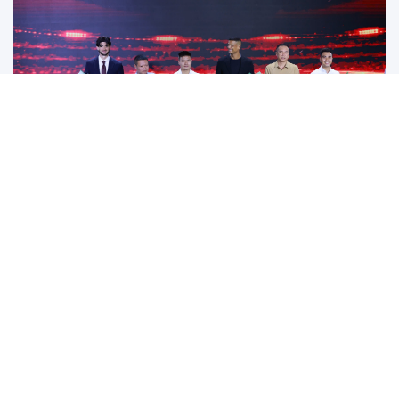
thành công rực rỡ.
Đánh bại Ninh Bình, Công an TPHCM giành ngôi
vô địch Cúp Quốc gia 2025/26
Năm 2025: Cột mốc thăng hoa của các đội tuyển
bóng đá Việt Nam
Tiền đạo Việt kiều Anh chính thức đi vào lịch sử
bóng đá Việt Nam
Tân HLV Bồ Đào Nha lý giải việc để Xuân Son đá
chính, thừa nhận Nam Định có thể thắng đậm
hơn