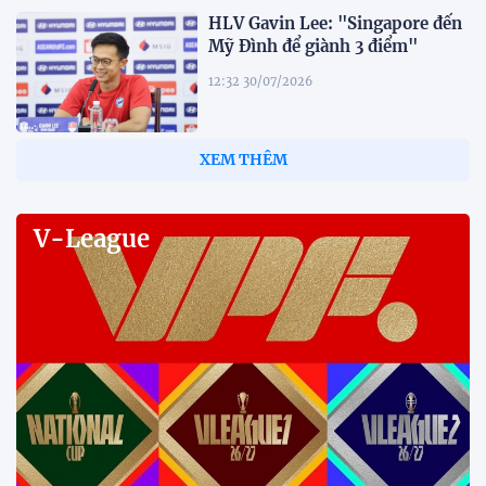
HLV Gavin Lee: "Singapore đến
Mỹ Đình để giành 3 điểm"
12:32 30/07/2026
Tiền đạo Đình Bắc: "Chỉ cần đội
tuyển thắng, tôi ghi bàn hay
không đều hạnh phúc"
12:20 30/07/2026
Phóng viên Singapore bất ngờ
xuất hiện tại sân tập để theo dõi
sao nhập tịch tuyển Việt Nam
20:19 29/07/2026
Đội tuyển Việt Nam chạm trán