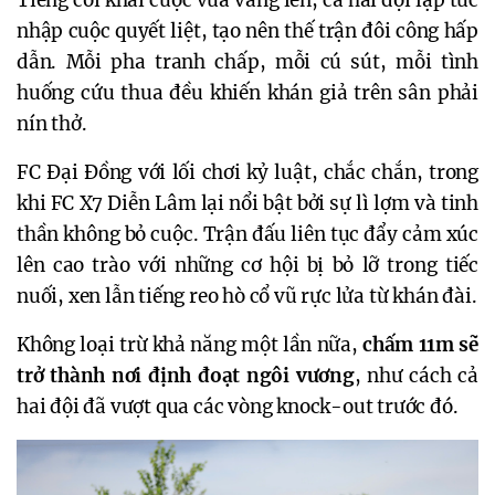
Tiếng còi khai cuộc vừa vang lên, cả hai đội lập tức
nhập cuộc quyết liệt, tạo nên thế trận đôi công hấp
dẫn. Mỗi pha tranh chấp, mỗi cú sút, mỗi tình
huống cứu thua đều khiến khán giả trên sân phải
nín thở.
FC Đại Đồng với lối chơi kỷ luật, chắc chắn, trong
khi FC X7 Diễn Lâm lại nổi bật bởi sự lì lợm và tinh
thần không bỏ cuộc. Trận đấu liên tục đẩy cảm xúc
lên cao trào với những cơ hội bị bỏ lỡ trong tiếc
nuối, xen lẫn tiếng reo hò cổ vũ rực lửa từ khán đài.
Không loại trừ khả năng một lần nữa,
chấm 11m sẽ
trở thành nơi định đoạt ngôi vương
, như cách cả
hai đội đã vượt qua các vòng knock-out trước đó.