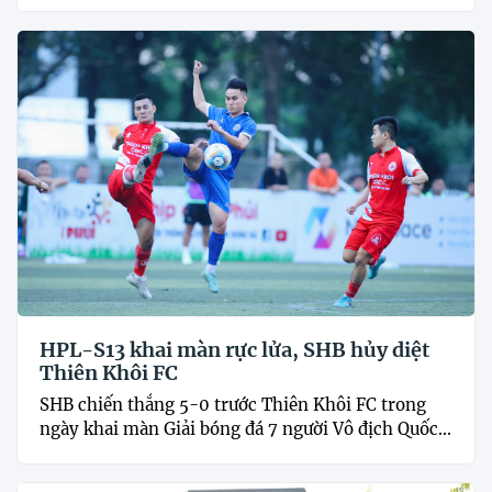
HPL-S13 khai màn rực lửa, SHB hủy diệt
Thiên Khôi FC
SHB chiến thắng 5-0 trước Thiên Khôi FC trong
ngày khai màn Giải bóng đá 7 người Vô địch Quốc...