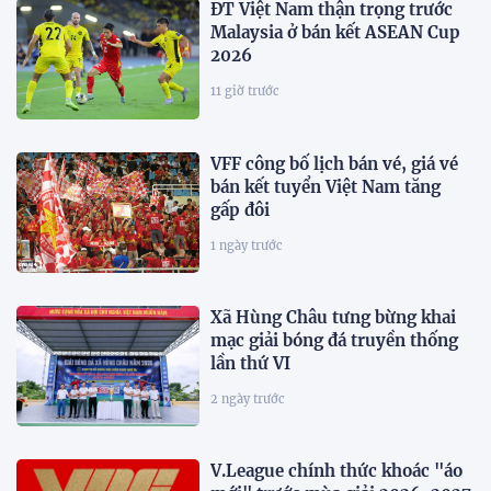
ĐT Việt Nam thận trọng trước
Malaysia ở bán kết ASEAN Cup
2026
11 giờ trước
VFF công bố lịch bán vé, giá vé
bán kết tuyển Việt Nam tăng
gấp đôi
1 ngày trước
Xã Hùng Châu tưng bừng khai
mạc giải bóng đá truyền thống
lần thứ VI
2 ngày trước
V.League chính thức khoác "áo