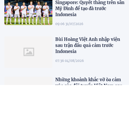
Singapore: Quyết thắng trên sân
Mỹ Đình để tạo đà trước
Indonesia
09:06 31/07/2026
Bùi Hoàng Việt Anh nhập viện
sau trận đấu quả cảm trước
Indonesia
07:36 04/08/2026
Những khoảnh khắc vỡ òa cảm
xúc của đội tuyển Việt Nam sau
chiến thắng trước Indonesia
00:00 04/08/2026
HLV Kim Sang-sik: "Tôi ném
chiếc áo trắng đó đi rồi"