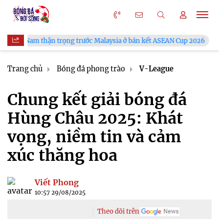
trọng trước Malaysia ở bán kết ASEAN Cup 2026
VFF công bố l
Trang chủ
Bóng đá phong trào
V-League
Chung kết giải bóng đá
Hùng Châu 2025: Khát
vọng, niềm tin và cảm
xúc thăng hoa
Viết Phong
10:57 29/08/2025
Theo dõi trên