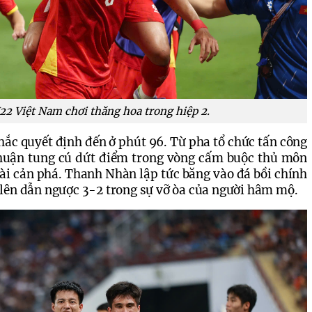
22 Việt Nam chơi thăng hoa trong hiệp 2.
ắc quyết định đến ở phút 96. Từ pha tổ chức tấn công 
Thuận tung cú dứt điểm trong vòng cấm buộc thủ môn 
i cản phá. Thanh Nhàn lập tức băng vào đá bồi chính 
lên dẫn ngược 3-2 trong sự vỡ òa của người hâm mộ.