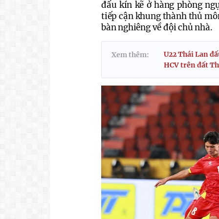
đấu kín kẽ ở hàng phòng ngự
tiếp cận khung thành thủ môn
bàn nghiêng về đội chủ nhà.
U22 Thái Lan đấ
Xem thêm:
HCV trên đất Th