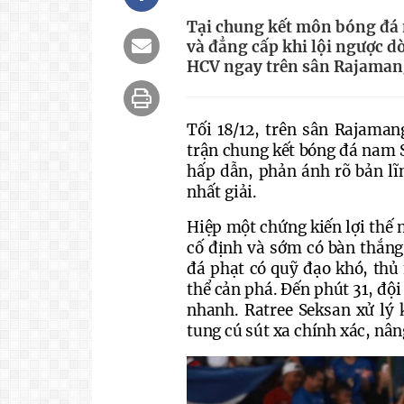
Tại chung kết môn bóng đá 
và đẳng cấp khi lội ngược d
HCV ngay trên sân Rajaman
Tối 18/12, trên sân Rajaman
trận chung kết bóng đá nam S
hấp dẫn, phản ánh rõ bản lĩ
nhất giải.
Hiệp một chứng kiến lợi thế n
cố định và sớm có bàn thắng
đá phạt có quỹ đạo khó, th
thể cản phá. Đến phút 31, đội
nhanh. Ratree Seksan xử lý k
tung cú sút xa chính xác, nâng