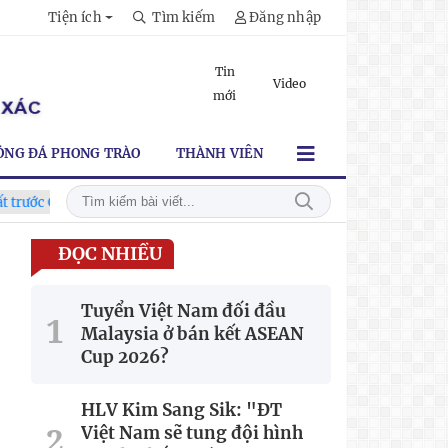
Tiện ích
Tìm kiếm
Đăng nhập
Tin
Video
mới
ÓNG ĐÁ PHONG TRÀO
THÀNH VIÊN
ampuchia"
CĐV vượt gần 80 km từ 5h30 sáng để mua vé xem tu
ĐỌC NHIỀU
Tuyển Việt Nam đối đầu
Malaysia ở bán kết ASEAN
Cup 2026?
HLV Kim Sang Sik: "ĐT
Việt Nam sẽ tung đội hình