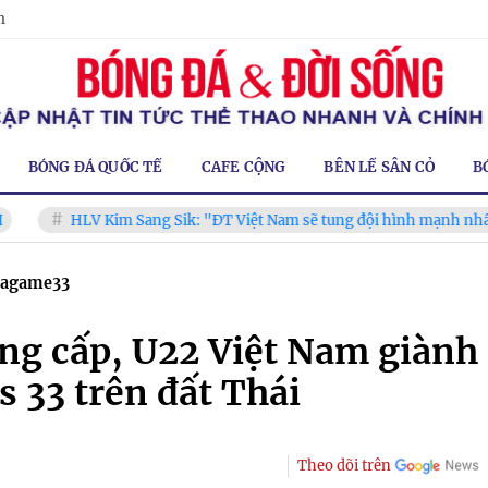
m
BÓNG ĐÁ QUỐC TẾ
CAFE CỘNG
BÊN LỀ SÂN CỎ
B
LV Kim Sang Sik: "ĐT Việt Nam sẽ tung đội hình mạnh nhất trước C
eagame33
ng cấp, U22 Việt Nam giành
 33 trên đất Thái
Theo dõi trên