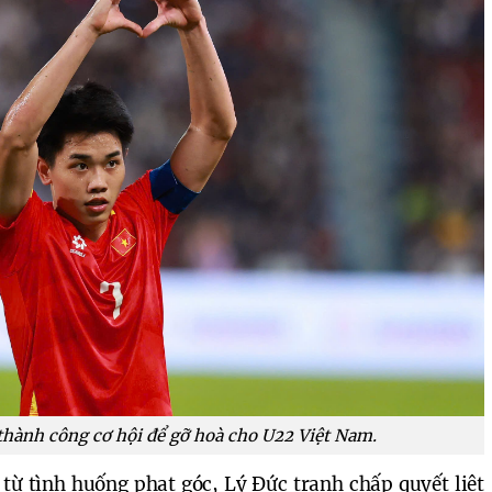
thành công cơ hội để gỡ hoà cho U22 Việt Nam.
từ tình huống phạt góc, Lý Đức tranh chấp quyết liệt 