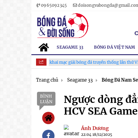
0965092345
doisongvabongda@gmail.co
SEAGAME 33
BÓNG ĐÁ VIỆT NAM
u tưng bừng khai mạc giải bóng đá truyền thống lần thứ VI
H
Trang chủ
Seagame 33
Bóng Đá Nam S
BÌNH
Ngược dòng đẳ
LUẬN
HCV SEA Games
Ánh Dương
22:04 18/12/2025