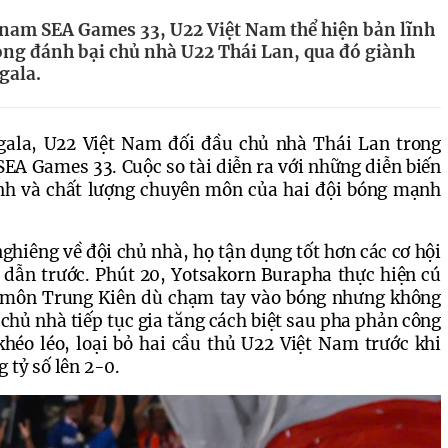
nam SEA Games 33, U22 Việt Nam thể hiện bản lĩnh
òng đánh bại chủ nhà U22 Thái Lan, qua đó giành
gala.
gala, U22 Việt Nam đối đầu chủ nhà Thái Lan trong 
EA Games 33. Cuộc so tài diễn ra với những diễn biến 
nh và chất lượng chuyên môn của hai đội bóng mạnh 
ghiêng về đội chủ nhà, họ tận dụng tốt hơn các cơ hội 
 dẫn trước. Phút 20, Yotsakorn Burapha thực hiện cú 
ủ môn Trung Kiên dù chạm tay vào bóng nhưng không 
 chủ nhà tiếp tục gia tăng cách biệt sau pha phản công 
héo léo, loại bỏ hai cầu thủ U22 Việt Nam trước khi 
 tỷ số lên 2-0. 