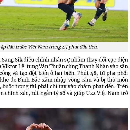
áp đảo trước Việt Nam trong 45 phút đầu tiên.
 Sang Sik điều chỉnh nhân sự nhằm thay đổi cục diện 
à Viktor Lê, tung Văn Thuận cùng Thanh Nhàn vào sân 
ông và tạo đột biến ở hai biên. Phút 48, từ pha phối 
c khe để Đình Bắc xâm nhập vòng cấm và bị thủ môn 
buộc trọng tài phải chỉ tay vào chấm phạt đền. Trên 
 chính xác, rút ngắn tỷ số và giúp U22 Việt Nam trở 