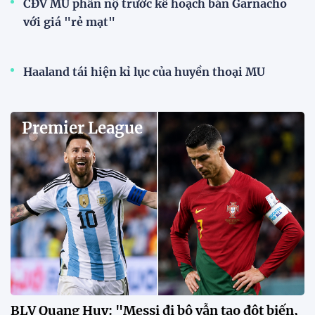
CĐV MU phẫn nộ trước kế hoạch bán Garnacho
với giá "rẻ mạt"
Haaland tái hiện kỉ lục của huyền thoại MU
Premier League
BLV Quang Huy: "Messi đi bộ vẫn tạo đột biến,