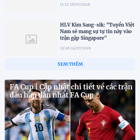
12:12 26/07/2026
HLV Kim Sang-sik: "Tuyển Việt
Nam sẽ mang sự tự tin này vào
trận gặp Singapore"
23:26 24/07/2026
XEM THÊM
FA Cup | Cập nhật chi tiết về các trận
đấu hấp dẫn nhất FA Cup