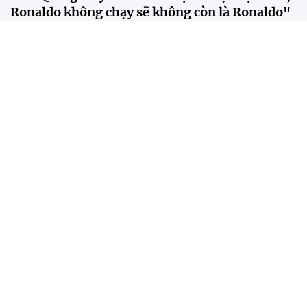
Ronaldo không chạy sẽ không còn là Ronaldo"
Theo BLV Quang Huy, sự khác biệt giữa Messi và
Ronaldo không nằm ở số bàn thắng hay danh hiệu,
mà ở cách mỗi người tạo ra tác động lên lối chơi của
đội bóng.
Bangkok trở thành "lễ hội đường phố" trong
ngày SEA Games trở lại sau 18 năm
Ronaldo 40 tuổi nhưng vẫn là người hùng
Man Utd theo đuổi tiền đạo rẻ hơn cả Xuân Son
CĐV MU phẫn nộ trước kế hoạch bán Garnacho