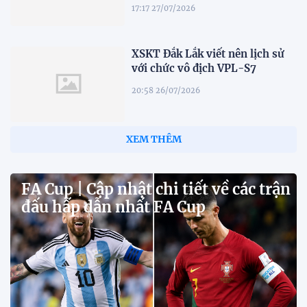
17:17 27/07/2026
XSKT Đắk Lắk viết nên lịch sử
với chức vô địch VPL-S7
20:58 26/07/2026
XEM THÊM
FA Cup | Cập nhật chi tiết về các trận
đấu hấp dẫn nhất FA Cup