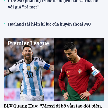
CĐV MU phẫn nộ trước kế hoạch bán Garnacho
với giá "rẻ mạt"
Haaland tái hiện kỉ lục của huyền thoại MU
Premier League
BLV Quang Huy: "Messi đi bộ vẫn tạo đột biến,