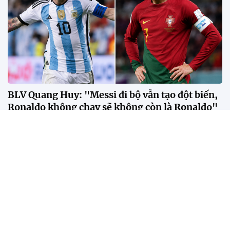
BLV Quang Huy: "Messi đi bộ vẫn tạo đột biến,
Ronaldo không chạy sẽ không còn là Ronaldo"
Theo BLV Quang Huy, sự khác biệt giữa Messi và
Ronaldo không nằm ở số bàn thắng hay danh hiệu,
mà ở cách mỗi người tạo ra tác động lên lối chơi của
đội bóng.
Bangkok trở thành "lễ hội đường phố" trong
ngày SEA Games trở lại sau 18 năm