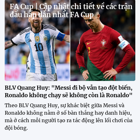
FA Cup | Cập nhật chi tiết về các trận
đấu hấp dẫn nhất FA Cup
BLV Quang Huy: "Messi đi bộ vẫn tạo đột biến,
Ronaldo không chạy sẽ không còn là Ronaldo"
Theo BLV Quang Huy, sự khác biệt giữa Messi và
Ronaldo không nằm ở số bàn thắng hay danh hiệu,
mà ở cách mỗi người tạo ra tác động lên lối chơi của
đội bóng.