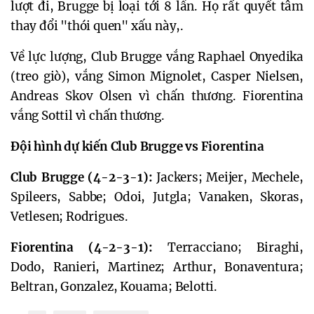
lượt đi, Brugge bị loại tới 8 lần. Họ rất quyết tâm
thay đổi "thói quen" xấu này,.
Về lực lượng, Club Brugge vắng Raphael Onyedika
(treo giò), vắng Simon Mignolet, Casper Nielsen,
Andreas Skov Olsen vì chấn thương. Fiorentina
vắng Sottil vì chấn thương.
Đội hình dự kiến Club Brugge vs Fiorentina
Club Brugge (4-2-3-1):
Jackers; Meijer, Mechele,
Spileers, Sabbe; Odoi, Jutgla; Vanaken, Skoras,
Vetlesen; Rodrigues.
Fiorentina (4-2-3-1):
Terracciano; Biraghi,
Dodo, Ranieri, Martinez; Arthur, Bonaventura;
Beltran, Gonzalez, Kouama; Belotti.