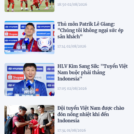
18:50 02/08/2026
Thủ môn Patrik Lê Giang:
"Chúng tôi không ngại sức ép
sân khách"
17:14 02/08/2026
HLV Kim Sang Sik: ''Tuyển Việt
Nam buộc phải thắng
Indonesia''
17:05 02/08/2026
Đội tuyển Việt Nam được chào
đón nồng nhiệt khi đến
Indonesia
17:34 01/08/2026