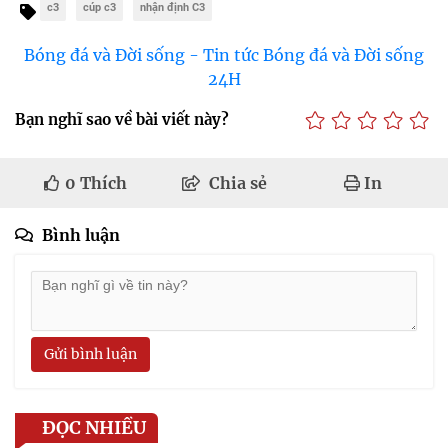
c3
cúp c3
nhận định C3
Bóng đá và Đời sống - Tin tức Bóng đá và Đời sống
24H
Bạn nghĩ sao về bài viết này?
0
Thích
Chia sẻ
In
Bình luận
Gửi bình luận
ĐỌC NHIỀU