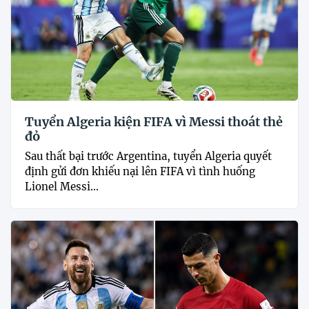
Tuyển Algeria kiện FIFA vì Messi thoát thẻ
đỏ
Sau thất bại trước Argentina, tuyển Algeria quyết
định gửi đơn khiếu nại lên FIFA vì tình huống
Lionel Messi...