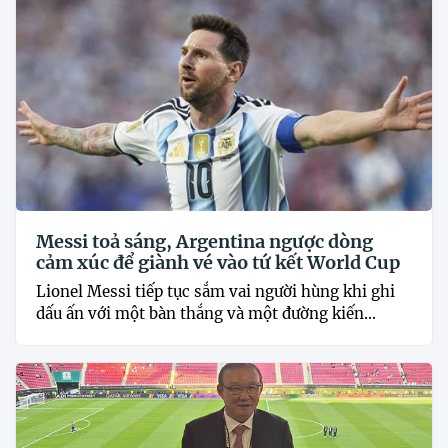
Messi toả sáng, Argentina ngược dòng
cảm xúc để giành vé vào tứ kết World Cup
Lionel Messi tiếp tục sắm vai người hùng khi ghi
dấu ấn với một bàn thắng và một đường kiến...