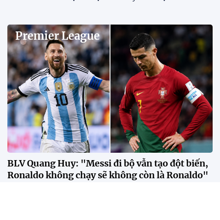
Premier League
BLV Quang Huy: "Messi đi bộ vẫn tạo đột biến,
Ronaldo không chạy sẽ không còn là Ronaldo"
Theo BLV Quang Huy, sự khác biệt giữa Messi và
Ronaldo không nằm ở số bàn thắng hay danh hiệu,
mà ở cách mỗi người tạo ra tác động lên lối chơi của