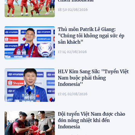
18:50 02/08/2026
Thủ môn Patrik Lê Giang:
"Chúng tôi không ngại sức ép
sân khách"
17:14 02/08/2026
HLV Kim Sang Sik: ''Tuyển Việt
Nam buộc phải thắng
Indonesia''
17:05 02/08/2026
Đội tuyển Việt Nam được chào
đón nồng nhiệt khi đến
Indonesia