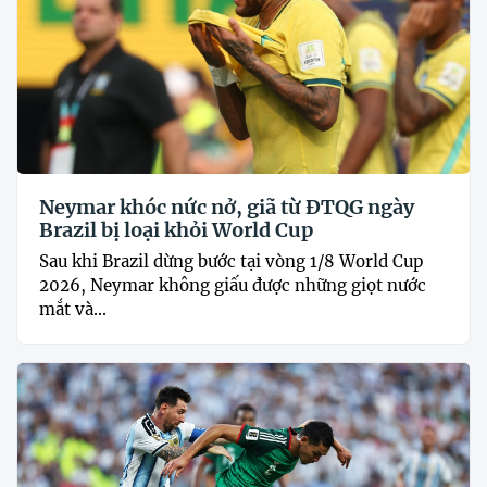
Neymar khóc nức nở, giã từ ĐTQG ngày
Brazil bị loại khỏi World Cup
Sau khi Brazil dừng bước tại vòng 1/8 World Cup
2026, Neymar không giấu được những giọt nước
mắt và...