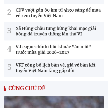
CĐV vượt gần 80 km từ 5h30 sáng để mua
vé xem tuyển Việt Nam
Xã Hùng Châu tưng bừng khai mạc giải
bóng đá truyền thống lần thứ VI
V.League chính thức khoác "áo mới"
trước mùa giải 2026-2027
VFF công bố lịch bán vé, giá vé bán kết
tuyển Việt Nam tăng gấp đôi
CÙNG CHỦ ĐỀ