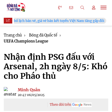
ch bán vé, giá vé bán kết tuyển Việt Nam tăng gấp đôi
V.Leagu
Trang chủ
Bóng đá Quốc tế
UEFA Champions League
Nhận định PSG đấu với
Arsenal, 2h ngày 8/5: Khó
cho Pháo thủ
Minh Quân
20:47 06/05/2025
Theo dõi trên