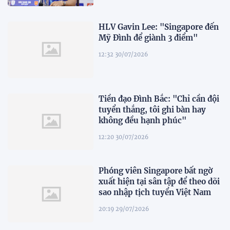
HLV Gavin Lee: "Singapore đến
Mỹ Đình để giành 3 điểm"
12:32 30/07/2026
Tiền đạo Đình Bắc: "Chỉ cần đội
tuyển thắng, tôi ghi bàn hay
không đều hạnh phúc"
12:20 30/07/2026
Phóng viên Singapore bất ngờ
xuất hiện tại sân tập để theo dõi
sao nhập tịch tuyển Việt Nam
20:19 29/07/2026