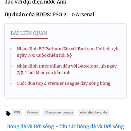
đấu với đại diện nước Anh.
Dự đoán của BDDS:
PSG 2 - 0 Arsenal.
BÀI LIÊN QUAN
Nhận định BG Pathum đấu với Buriram United, 17h
ngày 7/5: Cuộc chiến nội bộ
Nhận định Inter Milan đấu với Barcelona, 2h ngày
7/5: Thời khắc của bản lĩnh
Cuộc đua top 4 Premier League đầy nóng bỏng
PSG
Arsenal
Champions League
nhận định bóng đá
Bóng đá và Đời sống - Tin tức Bóng đá và Đời sống