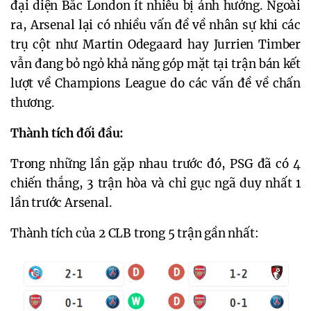
đại diện Bắc London ít nhiều bị ảnh hưởng. Ngoài
ra, Arsenal lại có nhiều vấn đề về nhân sự khi các
trụ cột như Martin Odegaard hay Jurrien Timber
vẫn đang bỏ ngỏ khả năng góp mặt tại trận bán kết
lượt về Champions League do các vấn đề về chấn
thương.
Thành tích đối đầu:
Trong những lần gặp nhau trước đó, PSG đã có 4
chiến thắng, 3 trận hòa và chỉ gục ngã duy nhất 1
lần trước Arsenal.
Thành tích của 2 CLB trong 5 trận gần nhất: