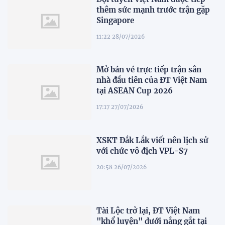
thêm sức mạnh trước trận gặp
Singapore
11:22 28/07/2026
Mở bán vé trực tiếp trận sân
nhà đầu tiên của ĐT Việt Nam
tại ASEAN Cup 2026
17:17 27/07/2026
XSKT Đắk Lắk viết nên lịch sử
với chức vô địch VPL-S7
20:58 26/07/2026
Tài Lộc trở lại, ĐT Việt Nam
"khổ luyện" dưới nắng gắt tại