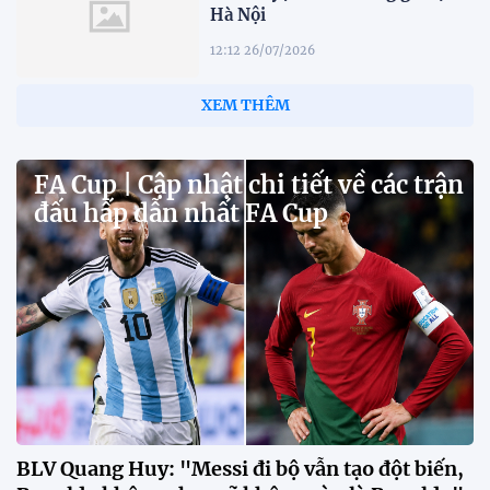
Hà Nội
12:12 26/07/2026
XEM THÊM
FA Cup | Cập nhật chi tiết về các trận
đấu hấp dẫn nhất FA Cup
BLV Quang Huy: "Messi đi bộ vẫn tạo đột biến,