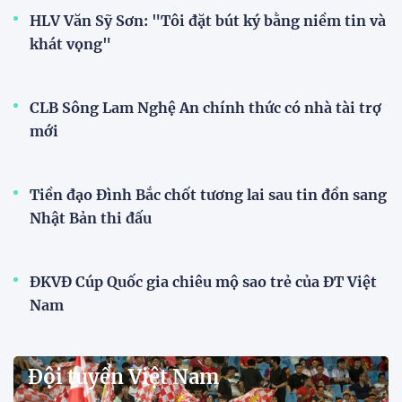
15:00 29/07/2026
Dàn sao U23 Việt Nam hội quân
trong mưa, sẵn sàng cho chiến
dịch ASIAD 2026
11:28 29/07/2026
Dàn sao U23 Việt Nam hội quân,
sẵn sàng chinh phục ASIAD
2026
15:34 28/07/2026
Đội tuyển Việt Nam được tiếp
thêm sức mạnh trước trận gặp
Singapore
11:22 28/07/2026