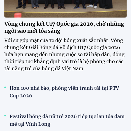
ĐKVĐ Cúp Quốc gia chiêu mộ sao trẻ của ĐT Việt
Nam
Đình Bắc cùng dàn sao CAHN "thắng lớn" tại
V.League Awards 2026
Loạt cầu thủ U19 Việt Nam thi tốt nghiệp THPT
ngay sau giải Đông Nam Á
Cúp Quốc gia