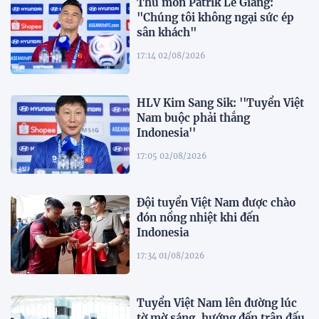
Thủ môn Patrik Lê Giang:
"Chúng tôi không ngại sức ép
sân khách"
17:14 02/08/2026
HLV Kim Sang Sik: ''Tuyển Việt
Nam buộc phải thắng
Indonesia''
17:05 02/08/2026
Đội tuyển Việt Nam được chào
đón nồng nhiệt khi đến
Indonesia
17:34 01/08/2026
Tuyển Việt Nam lên đường lúc
tờ mờ sáng, hướng đến trận đấu