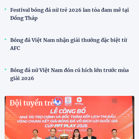
Đội tuyển Việt Nam
VFF công bố lịch bán vé, giá vé bán kết tuyển
Việt Nam tăng gấp đôi
Sau khi tuyển Việt Nam giành ngôi nhất bảng A và
vào bán kết ASEAN Cup 2026, VFF đã công bố thời
gian mở bán vé trận lượt về trên sân Mỹ Đình, với
mức giá tăng gấp đôi so với vòng bảng.