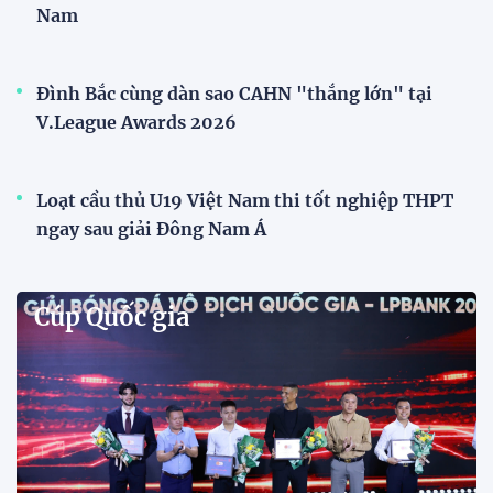
Phóng viên Singapore bất ngờ xuất hiện tại sân
tập để theo dõi sao nhập tịch tuyển Việt Nam
Buổi tập của tuyển Việt Nam chiều nay (29/7) bất
ngờ thu hút sự chú ý của truyền thông Singapore
khi một phóng viên có mặt tại sân để trực tiếp theo
dõi màn thể hiện của các ngôi sao nhập tịch.
Đình Bắc cùng dàn sao CAHN "thắng lớn" tại