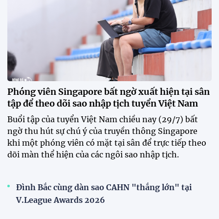
trước mùa giải 2026-2027.
HLV Văn Sỹ Sơn: "Tôi đặt bút ký bằng niềm tin và
khát vọng"
CLB Sông Lam Nghệ An chính thức có nhà tài trợ
mới
Tiền đạo Đình Bắc chốt tương lai sau tin đồn sang
Nhật Bản thi đấu
ĐKVĐ Cúp Quốc gia chiêu mộ sao trẻ của ĐT Việt
Nam