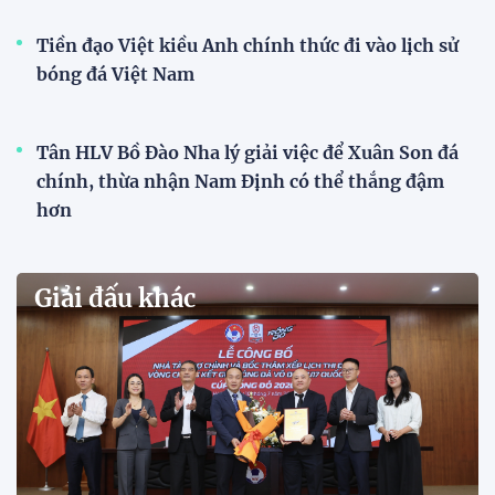
VCK U21 Quốc gia – Cúp FPT Play 2026: Hứa
hẹn nhiều cuộc so tài hấp dẫn
Quy tụ 12 đội bóng trẻ hàng đầu cả nước, VCK U21
Quốc gia – Cúp FPT Play 2026 hứa hẹn tạo nên cuộc
đua sôi động, đồng thời là bệ phóng cho những
gương mặt triển vọng của bóng đá Việt Nam.
Khai mạc chương trình tuyển sinh, phát hiện tài
năng bóng đá nữ