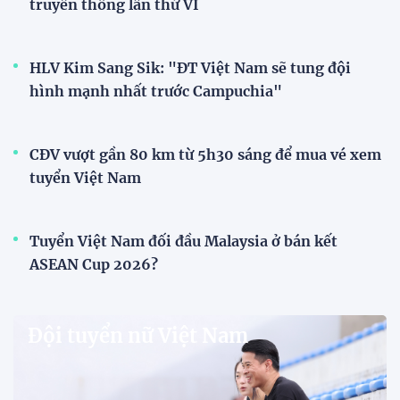
XEM THÊM
V-League
V.League chính thức khoác "áo mới" trước mùa
giải 2026-2027
VPF chính thức ra mắt bộ nhận diện thương hiệu và
slogan mới cho hệ thống các giải bóng đá chuyên
nghiệp quốc gia, mở ra diện mạo mới cho V.League