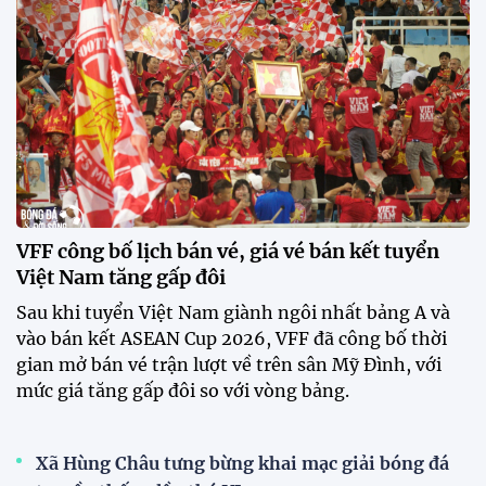
Mở bán vé trực tiếp trận sân
nhà đầu tiên của ĐT Việt Nam
tại ASEAN Cup 2026
17:17 27/07/2026
XSKT Đắk Lắk viết nên lịch sử
với chức vô địch VPL-S7
20:58 26/07/2026
Tài Lộc trở lại, ĐT Việt Nam
"khổ luyện" dưới nắng gắt tại
Hà Nội
12:12 26/07/2026