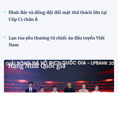
Đình Bắc cùng dàn sao CAHN "thắng lớn" tại
V.League Awards 2026
Tiền đạo Đình Bắc cùng các đồng đội tại CLB Công
an Hà Nội được xướng tên ở hàng loạt hạng mục
quan trọng tại V.League Awards 2026 sau mùa giải
thành công rực rỡ.
Đánh bại Ninh Bình, Công an TPHCM giành ngôi
vô địch Cúp Quốc gia 2025/26