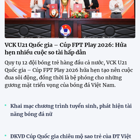
Xã Hùng Châu tưng bừng khai mạc giải bóng đá
truyền thống lần thứ VI
HLV Kim Sang Sik: "ĐT Việt Nam sẽ tung đội
hình mạnh nhất trước Campuchia"
CĐV vượt gần 80 km từ 5h30 sáng để mua vé xem
tuyển Việt Nam
Tuyển Việt Nam đối đầu Malaysia ở bán kết
ASEAN Cup 2026?
Đội tuyển nữ Việt Nam