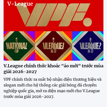
12:32 30/07/2026
Tiền đạo Đình Bắc: "Chỉ cần đội
tuyển thắng, tôi ghi bàn hay
không đều hạnh phúc"
12:20 30/07/2026
Phóng viên Singapore bất ngờ
xuất hiện tại sân tập để theo dõi
sao nhập tịch tuyển Việt Nam
20:19 29/07/2026
Đội tuyển Việt Nam chạm trán
Thái Lan tại Division 1 FIFA
ASEAN Cup 2026