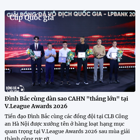
Phóng viên Singapore bất ngờ xuất hiện tại sân
tập để theo dõi sao nhập tịch tuyển Việt Nam
Buổi tập của tuyển Việt Nam chiều nay (29/7) bất
ngờ thu hút sự chú ý của truyền thông Singapore
khi một phóng viên có mặt tại sân để trực tiếp theo
dõi màn thể hiện của các ngôi sao nhập tịch.
Đình Bắc cùng dàn sao CAHN "thắng lớn" tại
V.League Awards 2026
Festival bóng đá nữ trẻ 2026 lan tỏa đam mê tại
Đồng Tháp
Bóng đá Việt Nam nhận giải thưởng đặc biệt từ
AFC