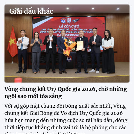
Quy tụ 12 đội bóng trẻ hàng đầu cả nước, VCK U21
Quốc gia – Cúp FPT Play 2026 hứa hẹn tạo nên cuộc
đua sôi động, đồng thời là bệ phóng cho những
gương mặt triển vọng của bóng đá Việt Nam.
Khai mạc chương trình tuyển sinh, phát hiện tài
năng bóng đá nữ
ĐKVĐ Cúp Quốc gia chiêu mộ sao trẻ của ĐT Việt
Nam
Đình Bắc cùng dàn sao CAHN "thắng lớn" tại
V.League Awards 2026