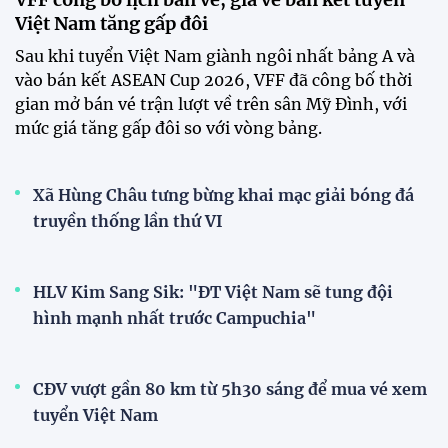
20:58 26/07/2026
Tài Lộc trở lại, ĐT Việt Nam
"khổ luyện" dưới nắng gắt tại
Hà Nội
12:12 26/07/2026
XEM THÊM
V-League