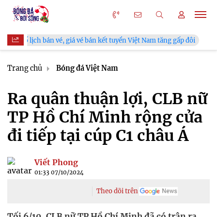
 vé, giá vé bán kết tuyển Việt Nam tăng gấp đôi
V.League chín
Trang chủ
Bóng đá Việt Nam
Ra quân thuận lợi, CLB nữ
TP Hồ Chí Minh rộng cửa
đi tiếp tại cúp C1 châu Á
Viết Phong
01:33 07/10/2024
Theo dõi trên
Tối 6/10, CLB nữ TP Hồ Chí Minh đã có trận ra