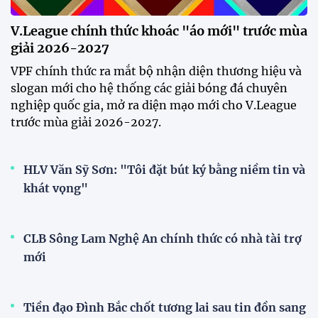
Phóng viên Singapore bất ngờ
xuất hiện tại sân tập để theo dõi
sao nhập tịch tuyển Việt Nam
20:19 29/07/2026
Đội tuyển Việt Nam chạm trán
Thái Lan tại Division 1 FIFA
ASEAN Cup 2026
15:00 29/07/2026
Dàn sao U23 Việt Nam hội quân
trong mưa, sẵn sàng cho chiến
dịch ASIAD 2026
11:28 29/07/2026
Dàn sao U23 Việt Nam hội quân,