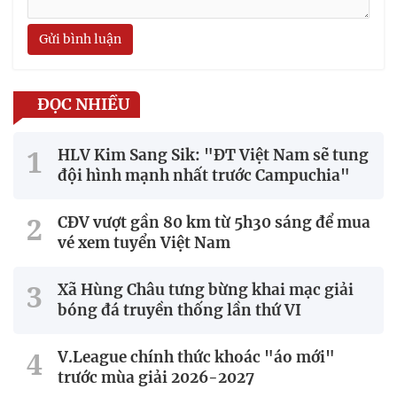
Gửi bình luận
ĐỌC NHIỀU
HLV Kim Sang Sik: "ĐT Việt Nam sẽ tung
đội hình mạnh nhất trước Campuchia"
CĐV vượt gần 80 km từ 5h30 sáng để mua
vé xem tuyển Việt Nam
Xã Hùng Châu tưng bừng khai mạc giải
bóng đá truyền thống lần thứ VI
V.League chính thức khoác "áo mới"
trước mùa giải 2026-2027