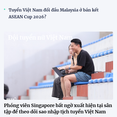
V.League chính thức khoác "áo mới" trước mùa
giải 2026-2027
VPF chính thức ra mắt bộ nhận diện thương hiệu và
slogan mới cho hệ thống các giải bóng đá chuyên
nghiệp quốc gia, mở ra diện mạo mới cho V.League
trước mùa giải 2026-2027.
HLV Văn Sỹ Sơn: "Tôi đặt bút ký bằng niềm tin và
khát vọng"
CLB Sông Lam Nghệ An chính thức có nhà tài trợ
mới