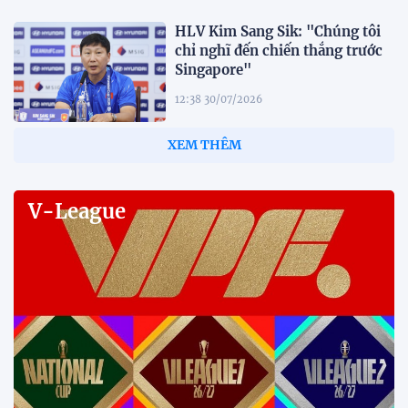
HLV Kim Sang Sik: "Chúng tôi
chỉ nghĩ đến chiến thắng trước
Singapore"
12:38 30/07/2026
HLV Gavin Lee: "Singapore đến
Mỹ Đình để giành 3 điểm"
12:32 30/07/2026
Tiền đạo Đình Bắc: "Chỉ cần đội
tuyển thắng, tôi ghi bàn hay
không đều hạnh phúc"
12:20 30/07/2026