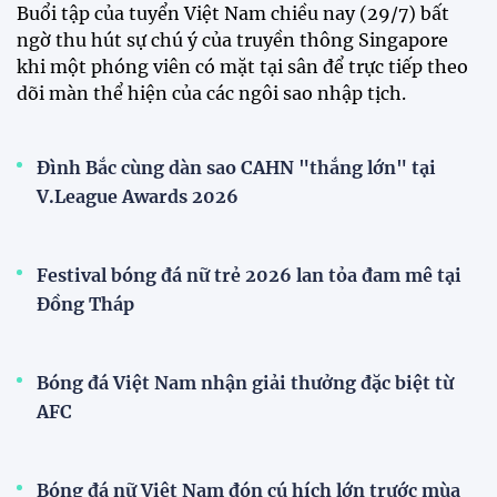
Tiền đạo Đình Bắc chốt tương lai sau tin đồn sang
Nhật Bản thi đấu
ĐKVĐ Cúp Quốc gia chiêu mộ sao trẻ của ĐT Việt
Nam
Đội tuyển Việt Nam