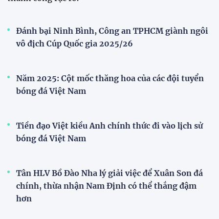
Bóng đá nữ Việt Nam đón cú hích lớn trước mùa
giải 2026
Đội tuyển trẻ
VCK U21 Quốc gia – Cúp FPT Play 2026: Hứa
hẹn nhiều cuộc so tài hấp dẫn