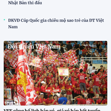
sẵn sàng chinh phục ASIAD
2026
15:34 28/07/2026
Đội tuyển Việt Nam được tiếp
thêm sức mạnh trước trận gặp
Singapore
11:22 28/07/2026
Mở bán vé trực tiếp trận sân
nhà đầu tiên của ĐT Việt Nam
tại ASEAN Cup 2026
17:17 27/07/2026
XSKT Đắk Lắk viết nên lịch sử
với chức vô địch VPL-S7