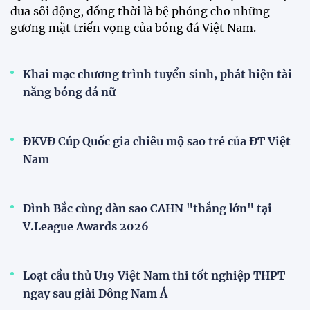
CĐV vượt gần 80 km từ 5h30 sáng để mua vé xem
tuyển Việt Nam
Tuyển Việt Nam đối đầu Malaysia ở bán kết
ASEAN Cup 2026?
Đội tuyển nữ Việt Nam