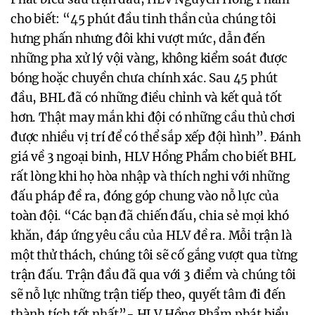
cho biết: “45 phút đầu tinh thần của chúng tôi
hưng phấn nhưng đôi khi vượt mức, dẫn đến
những pha xử lý vội vàng, không kiểm soát được
bóng hoặc chuyền chưa chính xác. Sau 45 phút
đầu, BHL đã có những điều chỉnh và kết quả tốt
hơn. Thật may mắn khi đội có những cầu thủ chơi
được nhiều vị trí để có thể sắp xếp đội hình”. Đánh
giá về 3 ngoại binh, HLV Hồng Phẩm cho biết BHL
rất lòng khi họ hòa nhập và thích nghi với những
đấu pháp đề ra, đóng góp chung vào nỗ lực của
toàn đội. “Các bạn đã chiến đấu, chia sẻ mọi khó
khăn, đáp ứng yêu cầu của HLV đề ra. Mỗi trận là
một thử thách, chúng tôi sẽ cố gắng vượt qua từng
trận đấu. Trận đầu đã qua với 3 điểm và chúng tôi
sẽ nỗ lực những trận tiếp theo, quyết tâm đi đến
thành tích tốt nhất”- HLV Hồng Phẩm phát biểu.