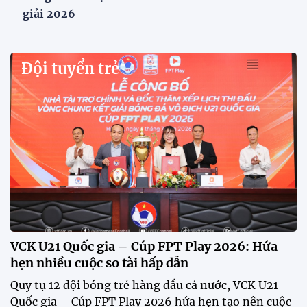
VFF công bố lịch bán vé, giá vé bán kết tuyển
Việt Nam tăng gấp đôi
Sau khi tuyển Việt Nam giành ngôi nhất bảng A và
vào bán kết ASEAN Cup 2026, VFF đã công bố thời
gian mở bán vé trận lượt về trên sân Mỹ Đình, với
mức giá tăng gấp đôi so với vòng bảng.
Xã Hùng Châu tưng bừng khai mạc giải bóng đá
truyền thống lần thứ VI
HLV Kim Sang Sik: "ĐT Việt Nam sẽ tung đội
hình mạnh nhất trước Campuchia"