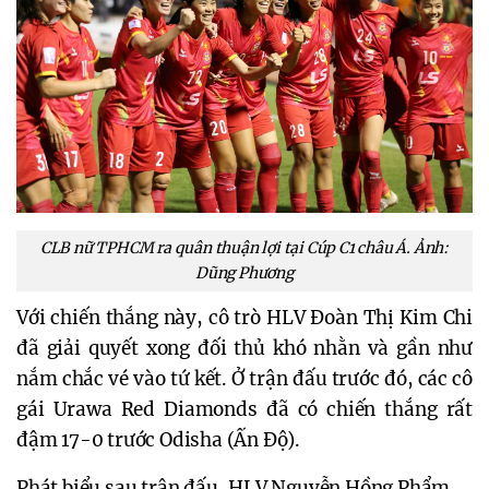
CLB nữ TPHCM ra quân thuận lợi tại Cúp C1 châu Á. Ảnh:
Dũng Phương
Với chiến thắng này, cô trò HLV Đoàn Thị Kim Chi
đã giải quyết xong đối thủ khó nhằn và gần như
nắm chắc vé vào tứ kết. Ở trận đấu trước đó, các cô
gái Urawa Red Diamonds đã có chiến thắng rất
đậm 17-0 trước Odisha (Ấn Độ).
Phát biểu sau trận đấu, HLV Nguyễn Hồng Phẩm