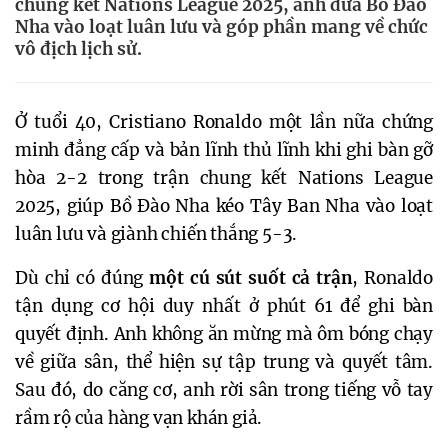
chung kết Nations League 2025, anh đưa Bồ Đào
Nha vào loạt luân lưu và góp phần mang về chức
vô địch lịch sử.
Ở tuổi 40, Cristiano Ronaldo một lần nữa chứng
minh đẳng cấp và bản lĩnh thủ lĩnh khi ghi bàn gỡ
hòa 2-2 trong trận chung kết Nations League
2025, giúp Bồ Đào Nha kéo Tây Ban Nha vào loạt
luân lưu và giành chiến thắng 5-3.
Dù chỉ có đúng
một cú sút suốt cả trận
, Ronaldo
tận dụng cơ hội duy nhất ở phút 61 để ghi bàn
quyết định. Anh không ăn mừng mà ôm bóng chạy
về giữa sân, thể hiện sự tập trung và quyết tâm.
Sau đó, do căng cơ, anh rời sân trong tiếng vỗ tay
rầm rộ của hàng vạn khán giả.