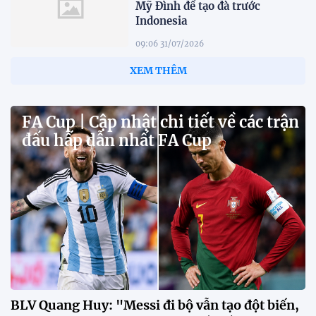
Mỹ Đình để tạo đà trước
Indonesia
09:06 31/07/2026
XEM THÊM
FA Cup | Cập nhật chi tiết về các trận
đấu hấp dẫn nhất FA Cup
BLV Quang Huy: "Messi đi bộ vẫn tạo đột biến,