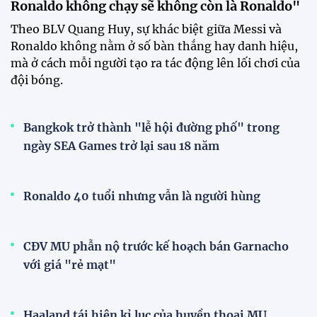
Ronaldo không chạy sẽ không còn là Ronaldo"
Theo BLV Quang Huy, sự khác biệt giữa Messi và
Ronaldo không nằm ở số bàn thắng hay danh hiệu,
mà ở cách mỗi người tạo ra tác động lên lối chơi của
đội bóng.
Bangkok trở thành "lễ hội đường phố" trong
ngày SEA Games trở lại sau 18 năm
Ronaldo 40 tuổi nhưng vẫn là người hùng
CĐV MU phẫn nộ trước kế hoạch bán Garnacho
với giá "rẻ mạt"
Haaland tái hiện kỉ lục của huyền thoại MU