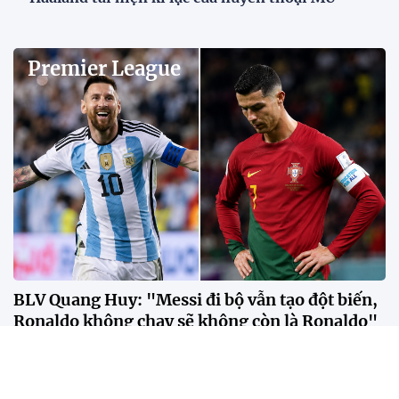
Premier League
BLV Quang Huy: "Messi đi bộ vẫn tạo đột biến,
Ronaldo không chạy sẽ không còn là Ronaldo"
Theo BLV Quang Huy, sự khác biệt giữa Messi và
Ronaldo không nằm ở số bàn thắng hay danh hiệu,
mà ở cách mỗi người tạo ra tác động lên lối chơi của